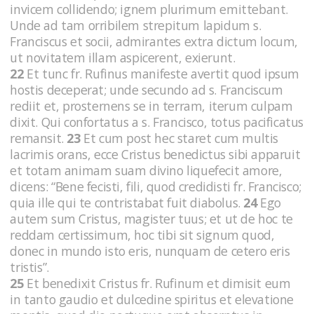
invicem collidendo; ignem plurimum emittebant.
Unde ad tam orribilem strepitum lapidum s.
Franciscus et socii, admirantes extra dictum locum,
ut novitatem illam aspicerent, exierunt.
22
Et tunc fr. Rufinus manifeste avertit quod ipsum
hostis deceperat; unde secundo ad s. Franciscum
rediit et, prosternens se in terram, iterum culpam
dixit. Qui confortatus a s. Francisco, totus pacificatus
remansit.
23
Et cum post hec staret cum multis
lacrimis orans, ecce Cristus benedictus sibi apparuit
et totam animam suam divino liquefecit amore,
dicens: “Bene fecisti, fili, quod credidisti fr. Francisco;
quia ille qui te contristabat fuit diabolus.
24
Ego
autem sum Cristus, magister tuus; et ut de hoc te
reddam certissimum, hoc tibi sit signum quod,
donec in mundo isto eris, nunquam de cetero eris
tristis”.
25
Et benedixit Cristus fr. Rufinum et dimisit eum
in tanto gaudio et dulcedine spiritus et elevatione