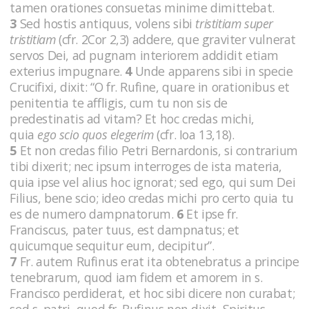
tamen orationes consuetas minime dimittebat.
3
Sed hostis antiquus, volens sibi
tristitiam super
tristitiam
(cfr. 2Cor 2,3)
addere, que graviter vulnerat
servos Dei, ad pugnam interiorem addidit etiam
exterius impugnare.
4
Unde apparens sibi in specie
Crucifixi, dixit: “O fr. Rufine, quare in orationibus et
penitentia te affligis, cum tu non sis de
predestinatis ad vitam? Et hoc credas michi,
quia
ego scio quos elegerim
(cfr. Ioa 13,18).
5
Et non credas filio Petri Bernardonis, si contrarium
tibi dixerit; nec ipsum interroges de ista materia,
quia ipse vel alius hoc ignorat; sed ego, qui sum Dei
Filius, bene scio; ideo credas michi pro certo quia tu
es de numero dampnatorum.
6
Et ipse fr.
Franciscus, pater tuus, est dampnatus; et
quicumque sequitur eum, decipitur”.
7
Fr. autem Rufinus erat ita obtenebratus a principe
tenebrarum, quod iam fidem et amorem in s.
Francisco perdiderat, et hoc sibi dicere non curabat;
sed s. patri, quod fr. Rufinus non dixit, Spiritus