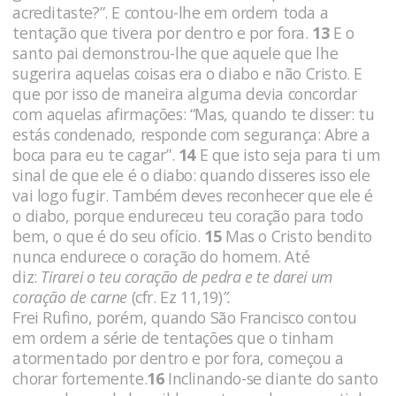
acreditaste?”. E contou-lhe em ordem toda a
tentação que tivera por dentro e por fora.
13
E o
santo pai demonstrou-lhe que aquele que lhe
sugerira aquelas coisas era o diabo e não Cristo. E
que por isso de maneira alguma devia concordar
com aquelas afirmações: “Mas, quando te disser: tu
estás condenado, responde com segurança: Abre a
boca para eu te cagar”.
14
E que isto seja para ti um
sinal de que ele é o diabo: quando disseres isso ele
vai logo fugir. Também deves reconhecer que ele é
o diabo, porque endureceu teu coração para todo
bem, o que é do seu ofício.
15
Mas o Cristo bendito
nunca endurece o coração do homem. Até
diz:
Tirarei o teu coração de pedra e te darei um
coração de carne
(cfr. Ez 11,19)
”.
Frei Rufino, porém, quando São Francisco contou
em ordem a série de tentações que o tinham
atormentado por dentro e por fora, começou a
chorar fortemente.
16
Inclinando-se diante do santo