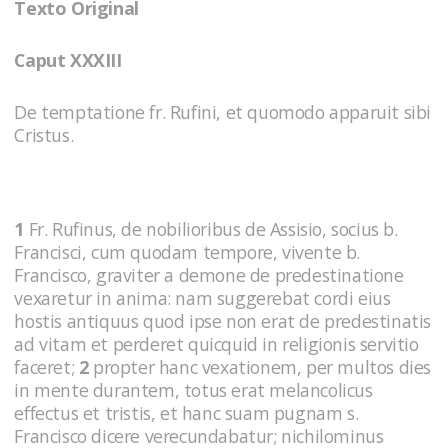
Texto Original
Caput XXXIII
De temptatione fr. Rufini, et quomodo apparuit sibi
Cristus.
1
Fr. Rufinus, de nobilioribus de Assisio, socius b.
Francisci, cum quodam tempore, vivente b.
Francisco, graviter a demone de predestinatione
vexaretur in anima: nam suggerebat cordi eius
hostis antiquus quod ipse non erat de predestinatis
ad vitam et perderet quicquid in religionis servitio
faceret;
2
propter hanc vexationem, per multos dies
in mente durantem, totus erat melancolicus
effectus et tristis, et hanc suam pugnam s.
Francisco dicere verecundabatur; nichilominus