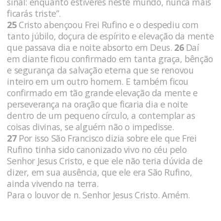
sinal: enquanto estiveres neste mundo, nunca mais
ficarás triste”.
25
Cristo abençoou Frei Rufino e o despediu com
tanto júbilo, doçura de espírito e elevação da mente
que passava dia e noite absorto em Deus.
26
Daí
em diante ficou confirmado em tanta graça, bênção
e segurança da salvação eterna que se renovou
inteiro em um outro homem. E também ficou
confirmado em tão grande elevação da mente e
perseverança na oração que ficaria dia e noite
dentro de um pequeno círculo, a contemplar as
coisas divinas, se alguém não o impedisse.
27
Por isso São Francisco dizia sobre ele que Frei
Rufino tinha sido canonizado vivo no céu pelo
Senhor Jesus Cristo, e que ele não teria dúvida de
dizer, em sua ausência, que ele era São Rufino,
ainda vivendo na terra.
Para o louvor de n. Senhor Jesus Cristo. Amém.