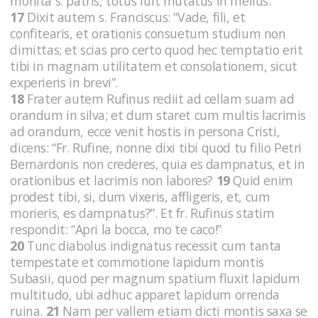
monita s. patris, totus fuit mutatus in melius.
17
Dixit autem s. Franciscus: “Vade, fili, et
confitearis, et orationis consuetum studium non
dimittas; et scias pro certo quod hec temptatio erit
tibi in magnam utilitatem et consolationem, sicut
experieris in brevi”.
18
Frater autem Rufinus rediit ad cellam suam ad
orandum in silva; et dum staret cum multis lacrimis
ad orandum, ecce venit hostis in persona Cristi,
dicens: “Fr. Rufine, nonne dixi tibi quod tu filio Petri
Bernardonis non crederes, quia es dampnatus, et in
orationibus et lacrimis non labores?
19
Quid enim
prodest tibi, si, dum vixeris, affligeris, et, cum
morieris, es dampnatus?”. Et fr. Rufinus statim
respondit: “Apri la bocca, mo te caco!”
20
Tunc diabolus indignatus recessit cum tanta
tempestate et commotione lapidum montis
Subasii, quod per magnum spatium fluxit lapidum
multitudo, ubi adhuc apparet lapidum orrenda
ruina.
21
Nam per vallem etiam dicti montis saxa se