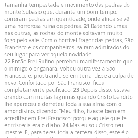
tamanha tempestade e movimento das pedras do
monte Subásio que, durante um bom tempo,
correram pedras em quantidade, onde ainda se vê
uma horrorosa ruína de pedras.
21
Batendo umas
nas outras, as rochas do monte soltavam muito
fogo pelo vale. Com o horrível fragor das pedras, São
Francisco e os companheiros, saíram admirados do
seu lugar para ver aquela novidade.
22
Então Frei Rufino percebeu manifestamente que
o inimigo o enganara. Voltou outra vez a São
Francisco e, prostrando-se em terra, disse a culpa de
novo. Confortado por São Francisco, ficou
completamente pacificado.
23
Depois disso, estava
orando com muitas lágrimas quando Cristo bendito
lhe apareceu e derreteu toda a sua alma com o
amor divino, dizendo: “Meu filho, fizeste bem em
acreditar em Frei Francisco; porque aquele que te
entristecia era o diabo.
24
Mas eu sou Cristo teu
mestre. E, para teres toda a certeza disso, este é o