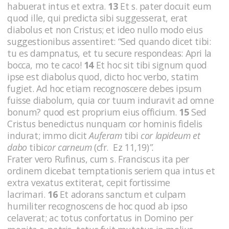
habuerat intus et extra.
13
Et s. pater docuit eum
quod ille, qui predicta sibi suggesserat, erat
diabolus et non Cristus; et ideo nullo modo eius
suggestionibus assentiret: “Sed quando dicet tibi:
tu es dampnatus, et tu secure respondeas: Apri la
bocca, mo te caco!
14
Et hoc sit tibi signum quod
ipse est diabolus quod, dicto hoc verbo, statim
fugiet. Ad hoc etiam recognoscere debes ipsum
fuisse diabolum, quia cor tuum induravit ad omne
bonum? quod est proprium eius officium.
15
Sed
Cristus benedictus nunquam cor hominis fidelis
indurat; immo dicit
Auferam
tibi
cor lapideum et
dabo
tibi
cor carneum
(cfr. Ez 11,19)
”.
Frater vero Rufinus, cum s. Franciscus ita per
ordinem dicebat temptationis seriem qua intus et
extra vexatus extiterat, cepit fortissime
lacrimari.
16
Et adorans sanctum et culpam
humiliter recognoscens de hoc quod ab ipso
celaverat; ac totus confortatus in Domino per