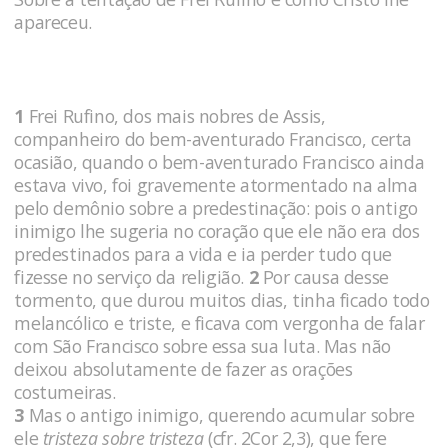
apareceu.
1
Frei Rufino, dos mais nobres de Assis,
companheiro do bem-aventurado Francisco, certa
ocasião, quando o bem-aventurado Francisco ainda
estava vivo, foi gravemente atormentado na alma
pelo demônio sobre a predestinação: pois o antigo
inimigo lhe sugeria no coração que ele não era dos
predestinados para a vida e ia perder tudo que
fizesse no serviço da religião.
2
Por causa desse
tormento, que durou muitos dias, tinha ficado todo
melancólico e triste, e ficava com vergonha de falar
com São Francisco sobre essa sua luta. Mas não
deixou absolutamente de fazer as orações
costumeiras.
3
Mas o antigo inimigo, querendo acumular sobre
ele
tristeza sobre tristeza
(cfr. 2Cor 2,3), que fere