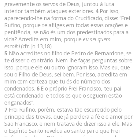
gravemente os servos de Deus, juntou à luta
interior também ataques exteriores.
4
Por isso,
aparecendo-lhe na forma do Crucificado, disse: “Frei
Rufino, porque te afliges em todas essas orações e
penitência, se não és um dos predestinados para a
vida? Acredita em mim, porque
eu sei quem
escolhi
(cfr. Jo 13,18).
5
Não acredites no filho de Pedro de Bernardone, se
te disser o contrário. Nem lhe faças perguntas sobre
isso, porque ele ou outro ignoram isso. Mas eu, que
sou o Filho de Deus, sei bem. Por isso, acredita em
mim com certeza que tu és do número dos
condenados.
6
E o próprio Frei Francisco, teu pai,
está condenado; e todos os que o seguem estão
enganados”.
7
Frei Rufino, porém, estava tão escurecido pelo
príncipe das trevas, que já perdera a fé e o amor por
São Francisco, e nem tratava de dizer isso a ele. Mas
o Espírito Santo revelou ao santo pai o que Frei