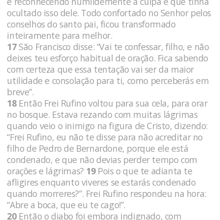
e reconhecendo humildemente a culpa e que tinha
ocultado isso dele. Todo confortado no Senhor pelos
conselhos do santo pai, ficou transformado
inteiramente para melhor.
17
São Francisco disse: “Vai te confessar, filho, e não
deixes teu esforço habitual de oração. Fica sabendo
com certeza que essa tentação vai ser da maior
utilidade e consolação para ti, como perceberás em
breve”.
18
Então Frei Rufino voltou para sua cela, para orar
no bosque. Estava rezando com muitas lágrimas
quando veio o inimigo na figura de Cristo, dizendo:
“Frei Rufino, eu não te disse para não acreditar no
filho de Pedro de Bernardone, porque ele está
condenado, e que não devias perder tempo com
orações e lágrimas?
19
Pois o que te adianta te
afligires enquanto viveres se estarás condenado
quando morreres?”. Frei Rufino respondeu na hora:
“Abre a boca, que eu te cago!”.
20
Então o diabo foi embora indignado, com