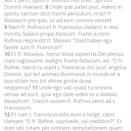
Domini revelavit.
8
Unde ipse pater pius, videns in
spiritu tantum dicti fratris periculum, misit fr.
Masseum pro ipso, ut ad eum omnino veniret.
9
Nam fr. Rufinus et fr. Franciscus stabant in loco
montis Subasii prope Assisium. Frater autem
Rufinus respondit fr. Masseo: “Quid habeo ego
facere cum fr. Francisco?”.
10
Et fr. Masseus, homo totus sapientia Dei plenus,
clare cognoscens maligni hostis fallaciam, ait: “O fr.
Rufine, nescis tu quod s. Franciscus est sicut angelus
Domini, qui tot animas illuminavit in mundo et a
quo etiam nos tot divine gratie dona
recepimus?
11
Unde ego volo quod tu omnino
venias ad eum, quia ego clare video te a diabolo
deceptum”. Statim autem fr. Rufinus venit ad s.
Franciscum.
12
Et cum s. Franciscus vidit eum a longe, cepit
clamare: “O fr. Rufine, captivelle, cui credidisti?”. Et
dixit sibi totam per ordinem temptationem quam