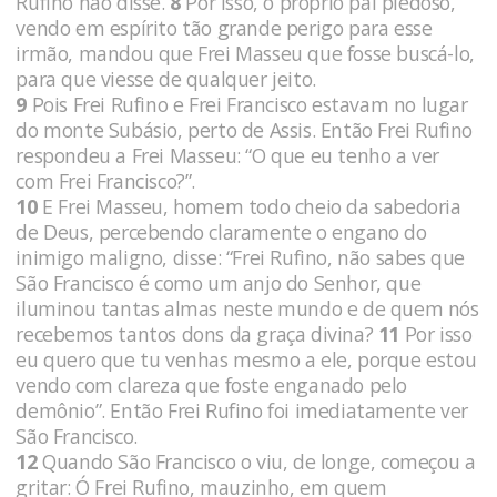
Rufino não disse.
8
Por isso, o próprio pai piedoso,
vendo em espírito tão grande perigo para esse
irmão, mandou que Frei Masseu que fosse buscá-lo,
para que viesse de qualquer jeito.
9
Pois Frei Rufino e Frei Francisco estavam no lugar
do monte Subásio, perto de Assis. Então Frei Rufino
respondeu a Frei Masseu: “O que eu tenho a ver
com Frei Francisco?”.
10
E Frei Masseu, homem todo cheio da sabedoria
de Deus, percebendo claramente o engano do
inimigo maligno, disse: “Frei Rufino, não sabes que
São Francisco é como um anjo do Senhor, que
iluminou tantas almas neste mundo e de quem nós
recebemos tantos dons da graça divina?
11
Por isso
eu quero que tu venhas mesmo a ele, porque estou
vendo com clareza que foste enganado pelo
demônio”. Então Frei Rufino foi imediatamente ver
São Francisco.
12
Quando São Francisco o viu, de longe, começou a
gritar: Ó Frei Rufino, mauzinho, em quem