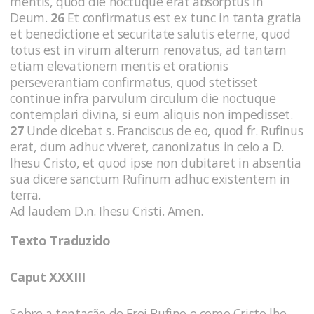
mentis, quod die noctuque erat absorptus in
Deum.
26
Et confirmatus est ex tunc in tanta gratia
et benedictione et securitate salutis eterne, quod
totus est in virum alterum renovatus, ad tantam
etiam elevationem mentis et orationis
perseverantiam confirmatus, quod stetisset
continue infra parvulum circulum die noctuque
contemplari divina, si eum aliquis non impedisset.
27
Unde dicebat s. Franciscus de eo, quod fr. Rufinus
erat, dum adhuc viveret, canonizatus in celo a D.
Ihesu Cristo, et quod ipse non dubitaret in absentia
sua dicere sanctum Rufinum adhuc existentem in
terra.
Ad laudem D.n. Ihesu Cristi. Amen.
Texto Traduzido
Caput XXXIII
Sobre a tentação de Frei Rufino e como Cristo lhe