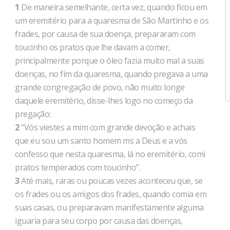
1
De maneira semelhante, certa vez, quando ficou em
um eremitério para a quaresma de São Martinho e os
frades, por causa de sua doença, prepararam com
toucinho os pratos que lhe davam a comer,
principalmente porque o óleo fazia muito mal a suas
doenças, no fim da quaresma, quando pregava a uma
grande congregação de povo, não muito longe
daquele eremitério, disse-lhes logo no começo da
pregação:
2
“Vós viestes a mim com grande devoção e achais
que eu sou um santo homem ms a Deus e a vós
confesso que nesta quaresma, lá no eremitério, comi
pratos temperados com toucinho”.
3
Até mais, raras ou poucas vezes aconteceu que, se
os frades ou os amigos dos frades, quando comia em
suas casas, ou preparavam manifestamente alguma
iguaria para seu corpo por causa das doenças,