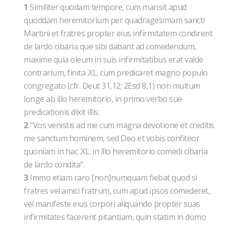
1
Similiter quodam tempore, cum mansit apud
quoddam heremitorium per quadragesimam sancti
Martini et fratres propter eius infirmitatem condirent
de lardo cibaria que sibi dabant ad comedendum,
maxime quia oleum in suis infirmitatibus erat valde
contrarium, finita .XL. cum predicaret magno populo
congregato (cfr. Deut 31,12; 2Esd 8,1) non multum
longe ab illo heremitorio, in primo verbo sue
predicationis dixit illis:
2
“Vos venistis ad me cum magna devotione et creditis
me sanctum hominem, sed Deo et vobis confiteor
quoniam in hac .XL. in illo heremitorio comedi cibaria
de lardo condita”.
3
Immo etiam raro [non]numquam fiebat quod si
fratres vel amici fratrum, cum apud ipsos comederet,
vel manifeste eius corpori aliquando propter suas
infirmitates facerent pitantiam, quin statim in domo