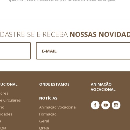
DASTRE-SE E RECEBA
NOSSAS NOVIDA
TUCIONAL
ONDE ESTAMOS
ANIMAÇÃO
VOCACIONAL
tores
NOTÍCIAS
e Circulares
ho
Animação Vocacional
nidades
Formação
a
Geral
ogia
Igreja