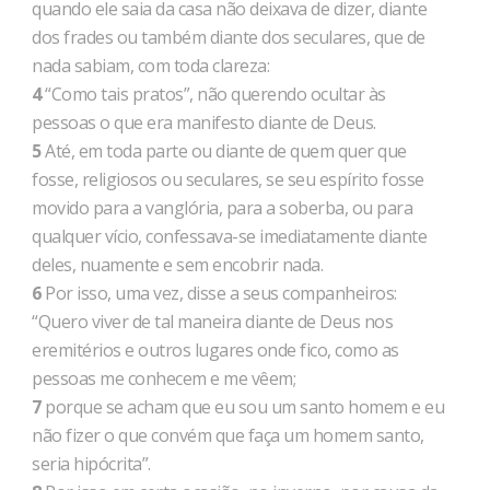
quando ele saia da casa não deixava de dizer, diante
dos frades ou também diante dos seculares, que de
nada sabiam, com toda clareza:
4
“Como tais pratos”, não querendo ocultar às
pessoas o que era manifesto diante de Deus.
5
Até, em toda parte ou diante de quem quer que
fosse, religiosos ou seculares, se seu espírito fosse
movido para a vanglória, para a soberba, ou para
qualquer vício, confessava-se imediatamente diante
deles, nuamente e sem encobrir nada.
6
Por isso, uma vez, disse a seus companheiros:
“Quero viver de tal maneira diante de Deus nos
eremitérios e outros lugares onde fico, como as
pessoas me conhecem e me vêem;
7
porque se acham que eu sou um santo homem e eu
não fizer o que convém que faça um homem santo,
seria hipócrita”.