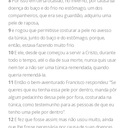
8
Por isso em certa ocasião, no inverno, por causa da
doença do baço e do frio no estômago, um dos
companheiros, que era seu guardião, adquiriu uma
pele de raposa,
9
e rogou que permitisse costurar a pele no avesso
da túnica, junto do baço e do estômago, porque,
então, estava fazendo muito frio.
10
E ele, desde que começou a servir a Cristo, durante
todo o tempo, até o dia de sua morte, nunca quis usar
nem ter a não ser uma túnica remendada, quando
queria remendá-la.
11
Então o bem-aventurado Francisco respondeu: “Se
queres que eu tenha essa pele por dentro, manda pôr
algum pedacinho dessa pele por fora, costurada na
túnica, como testemunho para as pessoas de que eu
tenho uma pele por dentro”.
12
E fez que fosse assim; mas não usou muito, ainda
que lhe fosse necessária por causa de suas doenças.