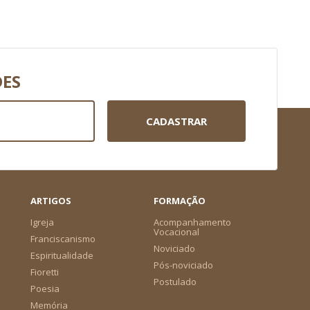
DES
CADASTRAR
ARTIGOS
FORMAÇÃO
Igreja
Acompanhamento
Vocacional
Franciscanismo
Noviciado
Espiritualidade
Pós-noviciado
Fioretti
Postulado
Poesia
Memória