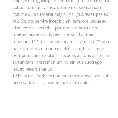
vulpis,
9
et rogavit ipsum ut permitteret ipsum consui
subtus cum tunica iuxta splenem et stomachum,
maxime quia tunc erat magnum frigus,
10
et ipse ex
quo Christo servire incepit omni tempore usque ad
diem mortis sue noluit portare nec habere nisi
tunicam unam repetiatam, cum volebat illam
repetiare.
11
Cui respondit beatus Franciscus “Si vis ut
habeam intus ad tunicam pelem illam, facias michi
poni quandam petiolam illius pellis de foris et consui
ad tunicam, in testimonium hominibus quod ego
habeo pelem interius”.
12
Et ita fecit fieri; sed non multum portavit, licet sibi
necessaria esset propter suas infirmitates.