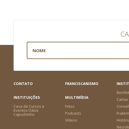
CA
CONTATO
FRANCISCANISMO
INSTI
Benfei
INSTITUIÇÕES
MULTIMÍDIA
Cartas 
Casa de Cursos e
Fotos
Consel
Eventos Oásis
Podcasts
Frater
Capuchinho
Vídeos
Históri
Necrol