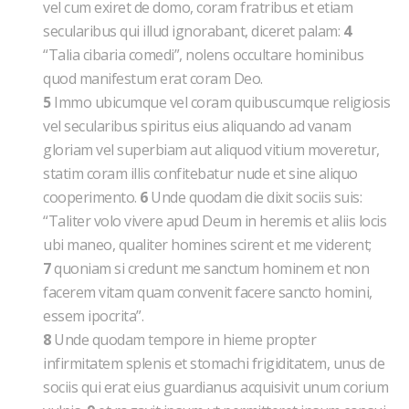
vel cum exiret de domo, coram fratribus et etiam
secularibus qui illud ignorabant, diceret palam:
4
“Talia cibaria comedi”, nolens occultare hominibus
quod manifestum erat coram Deo.
5
Immo ubicumque vel coram quibuscumque religiosis
vel secularibus spiritus eius aliquando ad vanam
gloriam vel superbiam aut aliquod vitium moveretur,
statim coram illis confitebatur nude et sine aliquo
cooperimento.
6
Unde quodam die dixit sociis suis:
“Taliter volo vivere apud Deum in heremis et aliis locis
ubi maneo, qualiter homines scirent et me viderent;
7
quoniam si credunt me sanctum hominem et non
facerem vitam quam convenit facere sancto homini,
essem ipocrita”.
8
Unde quodam tempore in hieme propter
infirmitatem splenis et stomachi frigiditatem, unus de
sociis qui erat eius guardianus acquisivit unum corium