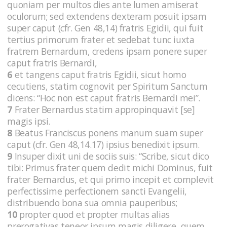
quoniam per multos dies ante lumen amiserat
oculorum; sed extendens dexteram posuit ipsam
super caput (cfr. Gen 48,14) fratris Egidii, qui fuit
tertius primorum frater et sedebat tunc iuxta
fratrem Bernardum, credens ipsam ponere super
caput fratris Bernardi,
6
et tangens caput fratris Egidii, sicut homo
cecutiens, statim cognovit per Spiritum Sanctum
dicens: “Hoc non est caput fratris Bernardi mei”.
7
Frater Bernardus statim appropinquavit [se]
magis ipsi.
8
Beatus Franciscus ponens manum suam super
caput (cfr. Gen 48,14.17) ipsius benedixit ipsum.
9
Insuper dixit uni de sociis suis: “Scribe, sicut dico
tibi: Primus frater quem dedit michi Dominus, fuit
frater Bernardus, et qui primo incepit et complevit
perfectissime perfectionem sancti Evangelii,
distribuendo bona sua omnia pauperibus;
10
propter quod et propter multas alias
prerogativas teneor ipsum magis diligere, quem