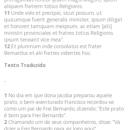
aliquem fratrem totius Religionis.
11
Unde volo et precipio, sicut possum, ut
quicumque fuerit generalis minister, ipsum diligat
et honoret tamquam meipsum, ac etiam [alii]
ministri provinciales et fratres totius Religionis
ipsum teneant vice mea”.
12
Et plurimum inde consolatus est frater
Bernardus et alii fratres videntes hoc.
Texto Traduzido
.
1
No dia em que dona Jacoba preparou aquele
prato, o bem-aventurado Francisco recordou-se
como um pai de Frei Bernardo, dizendo: “Este prato
é bom para Frei Bernardo”.
2
Chamando um de seus companheiros, disse: “Vá
dizer a Frei Bernardo para vir logo aqui”.