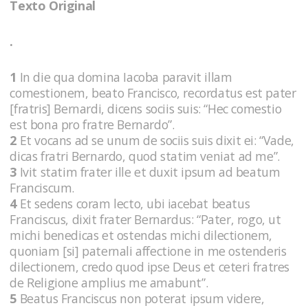
Texto Original
.
1
In die qua domina Iacoba paravit illam
comestionem, beato Francisco, recordatus est pater
[fratris] Bernardi, dicens sociis suis: “Hec comestio
est bona pro fratre Bernardo”.
2
Et vocans ad se unum de sociis suis dixit ei: “Vade,
dicas fratri Bernardo, quod statim veniat ad me”.
3
Ivit statim frater ille et duxit ipsum ad beatum
Franciscum.
4
Et sedens coram lecto, ubi iacebat beatus
Franciscus, dixit frater Bernardus: “Pater, rogo, ut
michi benedicas et ostendas michi dilectionem,
quoniam [si] paternali affectione in me ostenderis
dilectionem, credo quod ipse Deus et ceteri fratres
de Religione amplius me amabunt”.
5
Beatus Franciscus non poterat ipsum videre,