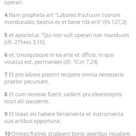
operari.
4
Nam propheta ait: “Labores fructuum tuorum
manducabis; beatus es et bene tibi erit” (Ps 127,2);
5
et apostolus: “Qui non vult operari non manducet
(cfr. 2Thess 3,10);
6
et: Unusquisque in ea arte et officio, in quo
vocatus est, permaneat (cfr. 1Cor 7,24).
7
Et pro labore possint recipere omnia necessaria
praeter pecuniam.
8
Et cum necesse fuerit, vadant pro eleemosynis
sicut alii pauperes.
9
Et liceat eis habere ferramenta et instrumenta
suis artibus opportuna.
10
Omnes fratres studeant bonis operibus insudare,