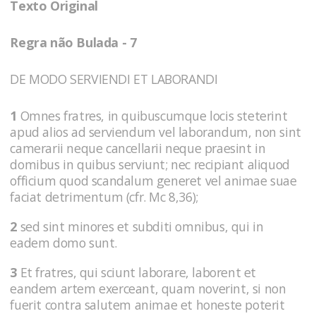
Texto Original
Regra não Bulada - 7
DE MODO SERVIENDI ET LABORANDI
1
Omnes fratres, in quibuscumque locis steterint
apud alios ad serviendum vel laborandum, non sint
camerarii neque cancellarii neque praesint in
domibus in quibus serviunt; nec recipiant aliquod
officium quod scandalum generet vel animae suae
faciat detrimentum (cfr. Mc 8,36);
2
sed sint minores et subditi omnibus, qui in
eadem domo sunt.
3
Et fratres, qui sciunt laborare, laborent et
eandem artem exerceant, quam noverint, si non
fuerit contra salutem animae et honeste poterit