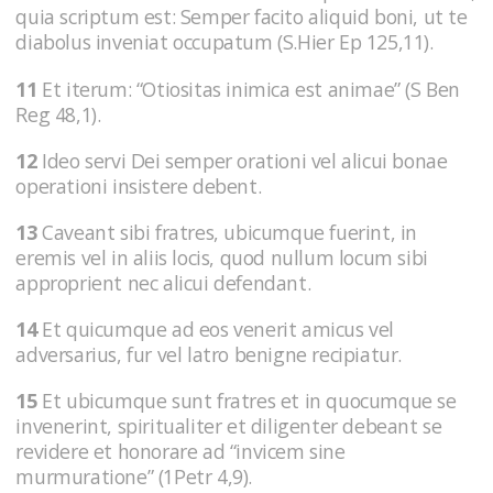
quia scriptum est: Semper facito aliquid boni, ut te
diabolus inveniat occupatum (S.Hier Ep 125,11).
11
Et iterum: “Otiositas inimica est animae” (S Ben
Reg 48,1).
12
Ideo servi Dei semper orationi vel alicui bonae
operationi insistere debent.
13
Caveant sibi fratres, ubicumque fuerint, in
eremis vel in aliis locis, quod nullum locum sibi
approprient nec alicui defendant.
14
Et quicumque ad eos venerit amicus vel
adversarius, fur vel latro benigne recipiatur.
15
Et ubicumque sunt fratres et in quocumque se
invenerint, spiritualiter et diligenter debeant se
revidere et honorare ad “invicem sine
murmuratione” (1Petr 4,9).