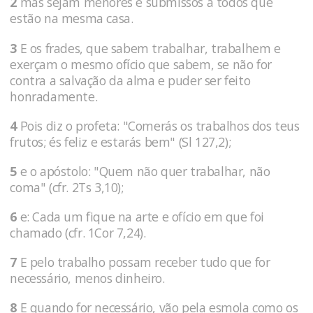
2
mas sejam menores e submissos a todos que
estão na mesma casa.
3
E os frades, que sabem trabalhar, trabalhem e
exerçam o mesmo ofício que sabem, se não for
contra a salvação da alma e puder ser feito
honradamente.
4
Pois diz o profeta: "Comerás os trabalhos dos teus
frutos; és feliz e estarás bem" (Sl 127,2);
5
e o apóstolo: "Quem não quer trabalhar, não
coma" (cfr. 2Ts 3,10);
6
e: Cada um fique na arte e ofício em que foi
chamado (cfr. 1Cor 7,24).
7
E pelo trabalho possam receber tudo que for
necessário, menos dinheiro.
8
E quando for necessário, vão pela esmola como os