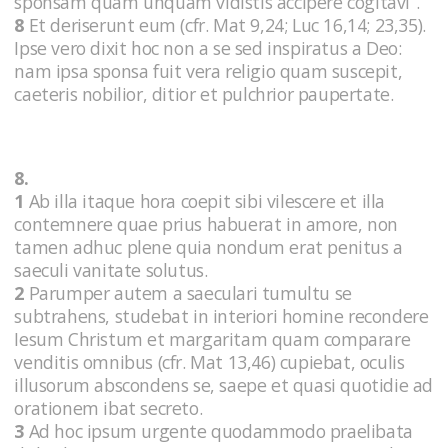
sponsam quam unquam vidistis accipere cogitavi”.
8
Et deriserunt eum (cfr. Mat 9,24; Luc 16,14; 23,35).
Ipse vero dixit hoc non a se sed inspiratus a Deo:
nam ipsa sponsa fuit vera religio quam suscepit,
caeteris nobilior, ditior et pulchrior paupertate.
8.
1
Ab illa itaque hora coepit sibi vilescere et illa
contemnere quae prius habuerat in amore, non
tamen adhuc plene quia nondum erat penitus a
saeculi vanitate solutus.
2
Parumper autem a saeculari tumultu se
subtrahens, studebat in interiori homine recondere
Iesum Christum et margaritam quam comparare
venditis omnibus (cfr. Mat 13,46) cupiebat, oculis
illusorum abscondens se, saepe et quasi quotidie ad
orationem ibat secreto.
3
Ad hoc ipsum urgente quodammodo praelibata