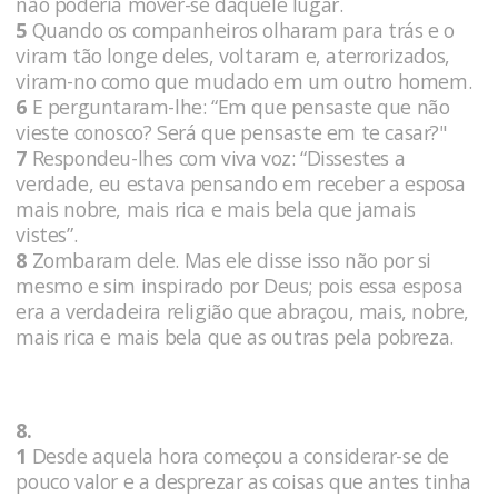
não poderia mover-se daquele lugar.
5
Quando os companheiros olharam para trás e o
viram tão longe deles, voltaram e, aterrorizados,
viram-no como que mudado em um outro homem.
6
E perguntaram-lhe: “Em que pensaste que não
vieste conosco? Será que pensaste em te casar?"
7
Respondeu-lhes com viva voz: “Dissestes a
verdade, eu estava pensando em receber a esposa
mais nobre, mais rica e mais bela que jamais
vistes”.
8
Zombaram dele. Mas ele disse isso não por si
mesmo e sim inspirado por Deus; pois essa esposa
era a verdadeira religião que abraçou, mais, nobre,
mais rica e mais bela que as outras pela pobreza.
8.
1
Desde aquela hora começou a considerar-se de
pouco valor e a desprezar as coisas que antes tinha