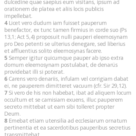
dulcedine quae saepius eum visitans, ipsum ad
orationem de platea et aliis locis publicis
impellebat.
4
Licet vero dudum iam fuisset pauperum
benefactor, ex tunc tamen firmius in corde suo (Ps
13,1; Act 5,4) proposuit nulli pauperi eleemosynam
pro Deo petenti se ulterius denegare, sed liberius
et affluentius solito eleemosynas facere.
5
Semper igitur quicumque pauper ab ipso extra
domum eleemosynam postulabat, de denarüs
providebat illi si poterat.
6
Carens vero denariis, infulam vel corrigiam dabat
ei, ne pauperem dimitteret vacuum (cfr. Sir 29,12).
7
Si vero de his non habebat, ibat ad aliquem locum
occultum et se camisiam exuens, illuc pauperem
secreto mittebat ut eam sibi tolleret propter
Deum.
8
Emebat etiam utensilia ad ecclesiarum ornatum
pertinentia et ea sacerdotibus pauperibus secretius
transmittebat.