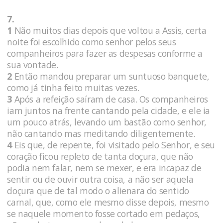
7.
1
Não muitos dias depois que voltou a Assis, certa
noite foi escolhido como senhor pelos seus
companheiros para fazer as despesas conforme a
sua vontade.
2
Então mandou preparar um suntuoso banquete,
como já tinha feito muitas vezes.
3
Após a refeição saíram de casa. Os companheiros
iam juntos na frente cantando pela cidade, e ele ia
um pouco atrás, levando um bastão como senhor,
não cantando mas meditando diligentemente.
4
Eis que, de repente, foi visitado pelo Senhor, e seu
coração ficou repleto de tanta doçura, que não
podia nem falar, nem se mexer, e era incapaz de
sentir ou de ouvir outra coisa, a não ser aquela
doçura que de tal modo o alienara do sentido
carnal, que, como ele mesmo disse depois, mesmo
se naquele momento fosse cortado em pedaços,