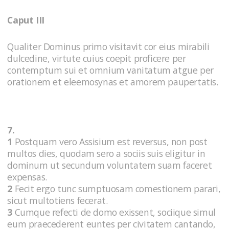
Caput III
Qualiter Dominus primo visitavit cor eius mirabili
dulcedine, virtute cuius coepit proficere per
contemptum sui et omnium vanitatum atgue per
orationem et eleemosynas et amorem paupertatis.
7.
1
Postquam vero Assisium est reversus, non post
multos dies, quodam sero a sociis suis eligitur in
dominum ut secundum voluntatem suam faceret
expensas.
2
Fecit ergo tunc sumptuosam comestionem parari,
sicut multotiens fecerat.
3
Cumque refecti de domo exissent, sociique simul
eum praecederent euntes per civitatem cantando,