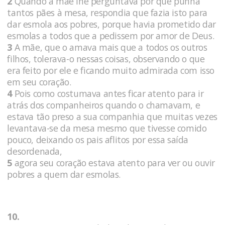
2
Quando a mãe lhe perguntava por que punha
tantos pães à mesa, respondia que fazia isto para
dar esmola aos pobres, porque havia prometido dar
esmolas a todos que a pedissem por amor de Deus.
3
A mãe, que o amava mais que a todos os outros
filhos, tolerava-o nessas coisas, observando o que
era feito por ele e ficando muito admirada com isso
em seu coração.
4
Pois como costumava antes ficar atento para ir
atrás dos companheiros quando o chamavam, e
estava tão preso a sua companhia que muitas vezes
levantava-se da mesa mesmo que tivesse comido
pouco, deixando os pais aflitos por essa saída
desordenada,
5
agora seu coração estava atento para ver ou ouvir
pobres a quem dar esmolas.
10.