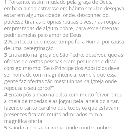
1
Portanto, assim mudado pela graça de Deus,
embora ainda estivesse em hábito secular, desejava
estar em alguma cidade, onde, desconhecido,
pudesse tirar as próprias roupas e vestir as roupas
emprestadas de algum pobre, para experimentar
pedir esmolas pelo amor de Deus.
2
Aconteceu que nesse tempo foi a Roma, por causa
de uma peregrinação.
3
Entrando na Igreja de São Pedro, observou que as
ofertas de certas pessoas eram pequenas e disse
consigo mesmo: “Se o Príncipe dos Apóstolos deve
ser honrado com magnificência, como é que essa
gente faz ofertas tão mesquinhas na igreja onde
repousa o seu corpo?”
4
Então pôs a mão na bolsa com muito fervor, tirou-
a cheia de moedas e as jogou pela janela do altar,
fazendo tanto barulho que todos os que estavam
presentes ficaram muito admirados com a
magnífica oferta.
5
Saindo à porta da igreja, onde muitos pobres