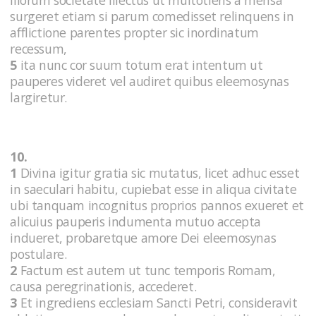
surgeret etiam si parum comedisset relinquens in
afflictione parentes propter sic inordinatum
recessum,
5
ita nunc cor suum totum erat intentum ut
pauperes videret vel audiret quibus eleemosynas
largiretur.
10.
1
Divina igitur gratia sic mutatus, licet adhuc esset
in saeculari habitu, cupiebat esse in aliqua civitate
ubi tanquam incognitus proprios pannos exueret et
alicuius pauperis indumenta mutuo accepta
indueret, probaretque amore Dei eleemosynas
postulare.
2
Factum est autem ut tunc temporis Romam,
causa peregrinationis, accederet.
3
Et ingrediens ecclesiam Sancti Petri, consideravit