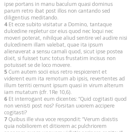
ipse portans in manu baculum quasi dominus
parum retro ibat post illos non cantando sed
diligentius meditando.
4
Et ecce subito visitatur a Domino, tantaque
dulcedine repletur cor eius quod nec loqui nec
moveri poterat, nihilque aliud sentire vel audire nisi
dulcedinem illam valebat, quae ita ipsum
alienaverat a sensu carnali quod, sicut ipse postea
dixit, si fuisset tunc totus frustatim incisus non
potuisset se de loco movere.
5
Cum autem socii eius retro respicerent et
viderent eum ita remotum ab ipsis, revertentes ad
illum territi cernunt ipsum quasi in virum alterum
iam mutatum (cfr. 1Re 10,6).
6
Et interrogant eum dicentes: “Quid cogitasti quod
non venisti post nos? Forsitan uxorem accipere
cogitasti?
7
Quibus ille viva voce respondit: “Verum dixistis
quia nobiliorem et ditiorem ac pulchriorem