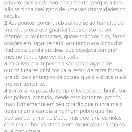
amado; mas ainda não plenamente, porque ainda
não se tinha desligado de uma vez das vaidades do
século.
2
Aos poucos, porém, subtraindo-se ao tumulto do
mundo, procurava guardar Jesus Cristo no seu
interior, ia muitas vezes, quase todos os dias, fazer
orações em lugar secreto, ocultando aos olhos dos
iludidos a pérola preciosa que desejava comprar
mesmo tendo que vender tudo.
3
Para isso era impelido a sair das praças e de
outros lugares públicos para rezar, de certa forma
urgido pelo antegozo da doçura que o visitava mais
freqüentemente.
4
Embora no passado sempre tivesse sido benfeitor
dos pobres, contudo, desde esse instante, propôs
mais firmemente em seu coração que nunca mais
negaria uma esmola a nenhum pobre que lhe
pedisse por amor de Deus, mas que faria esmolas
com maior boa vontade e em maior abundância do
que costumava.