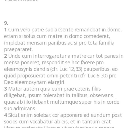
9.
1
Cum vero patre suo absente remanebat in domo,
etiam si solus cum matre in domo comederet,
implebat mensam panibus ac si pro tota familia
praepararet.
2
Unde cum interrogaretur a matre cur tot panes in
mensa poneret, respondit se hoc facere pro
eleemosynis dandis (cfr. Luc 12,33) pauperibus, eo
quod proposuerat omni petenti (cfr. Luc 6,30) pro
Deo eleemosynam elargiri.
3
Mater autem quia eum prae ceteris filiis
diligebat, ipsum tolerabat in talibus, observans
quae ab illo fiebant multumque super his in corde
suo admirans.
4
Sicut enim solebat cor apponere ad eundum post
socios cum vocabatur ab eis, et in tantum erat
illorum societate illectus ut multotiens a mensa