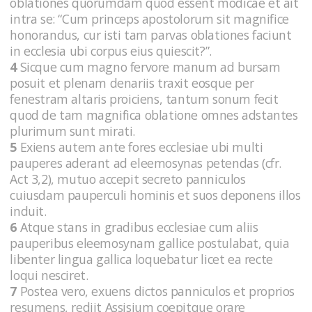
oblationes quorumdam quod essent modicae et ait
intra se: “Cum princeps apostolorum sit magnifice
honorandus, cur isti tam parvas oblationes faciunt
in ecclesia ubi corpus eius quiescit?”.
4
Sicque cum magno fervore manum ad bursam
posuit et plenam denariis traxit eosque per
fenestram altaris proiciens, tantum sonum fecit
quod de tam magnifica oblatione omnes adstantes
plurimum sunt mirati.
5
Exiens autem ante fores ecclesiae ubi multi
pauperes aderant ad eleemosynas petendas (cfr.
Act 3,2), mutuo accepit secreto panniculos
cuiusdam pauperculi hominis et suos deponens illos
induit.
6
Atque stans in gradibus ecclesiae cum aliis
pauperibus eleemosynam gallice postulabat, quia
libenter lingua gallica loquebatur licet ea recte
loqui nesciret.
7
Postea vero, exuens dictos panniculos et proprios
resumens, rediit Assisium coepitque orare