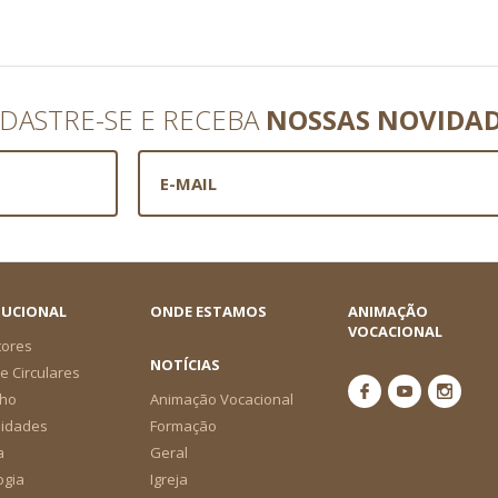
DASTRE-SE E RECEBA
NOSSAS NOVIDA
TUCIONAL
ONDE ESTAMOS
ANIMAÇÃO
VOCACIONAL
tores
NOTÍCIAS
e Circulares
ho
Animação Vocacional
nidades
Formação
a
Geral
ogia
Igreja