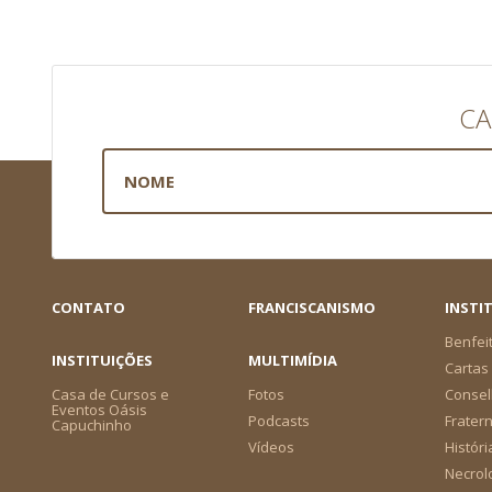
CA
CONTATO
FRANCISCANISMO
INSTI
Benfei
INSTITUIÇÕES
MULTIMÍDIA
Cartas 
Casa de Cursos e
Fotos
Consel
Eventos Oásis
Podcasts
Frater
Capuchinho
Vídeos
Históri
Necrol