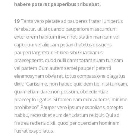
habere poterat pauperibus tribuebat.
19
Tanta vero pietate ad pauperes frater Iuniperus
ferebatur, ut, si quando pauperiorem secundum
exteriorem habitum inveniret, statim manicam vel
caputium vel aliquam petiam habitus dissuens
pauperi largiretur. Et ideo sibi Guardianus
praecepaerat, quod nulli daret totam suam tunicam
vel partem. Cum autem semel pau­peri petenti
eleemosynam obviaret, totus compassione plagatus
dixit: “Carissime, non habeo quid dem tibi nisi tunicam,
quam etiam dare non possum, oboedientiae
praecepto ligatus. Si tamen eam mihi auferas, minime
prohibebo”. Pauper vero ipsum exspolians, accepto
habitu, recessit et eum denudatum reliquit. Qui ad
fratres rediens dixit, quod per quendam hominem
fuerat exspoliatus.