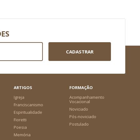
DES
CADASTRAR
ARTIGOS
FORMAÇÃO
Igreja
Acompanhamento
Vocacional
Franciscanismo
Noviciado
Espiritualidade
Pós-noviciado
Fioretti
Postulado
Poesia
Memória