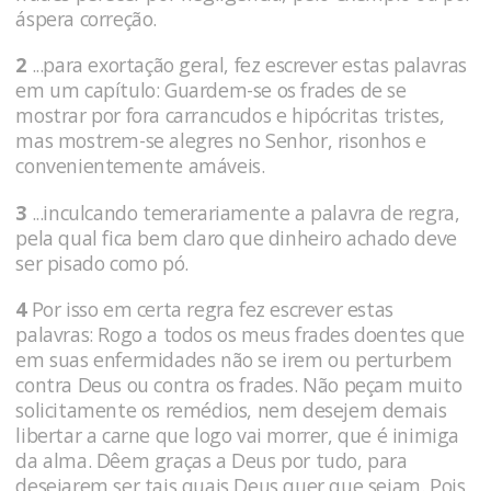
áspera correção.
2
...para exortação geral, fez escrever estas palavras
em um capítulo: Guardem-se os frades de se
mostrar por fora carrancudos e hipócritas tristes,
mas mostrem-se alegres no Senhor, risonhos e
convenientemente amáveis.
3
...inculcando temerariamente a palavra de regra,
pela qual fica bem claro que dinheiro achado deve
ser pisado como pó.
4
Por isso em certa regra fez escrever estas
palavras: Rogo a todos os meus frades doentes que
em suas enfermidades não se irem ou perturbem
contra Deus ou contra os frades. Não peçam muito
solicitamente os remédios, nem desejem demais
libertar a carne que logo vai morrer, que é inimiga
da alma. Dêem graças a Deus por tudo, para
desejarem ser tais quais Deus quer que sejam. Pois