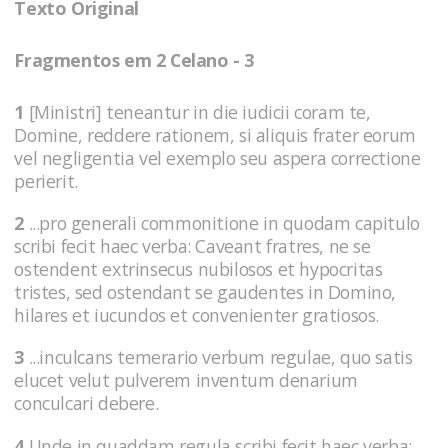
Texto Original
Fragmentos em 2 Celano - 3
1
[Ministri] teneantur in die iudicii coram te,
Domine, reddere rationem, si aliquis frater eorum
vel negligentia vel exemplo seu aspera correctione
perierit.
2
...pro generali commonitione in quodam capitulo
scribi fecit haec verba: Caveant fratres, ne se
ostendent extrinsecus nubilosos et hypocritas
tristes, sed ostendant se gaudentes in Domino,
hilares et iucundos et convenienter gratiosos.
3
...inculcans temerario verbum regulae, quo satis
elucet velut pulverem inventum denarium
conculcari debere.
4
Unde in quaddam regula scribi fecit haec verba: