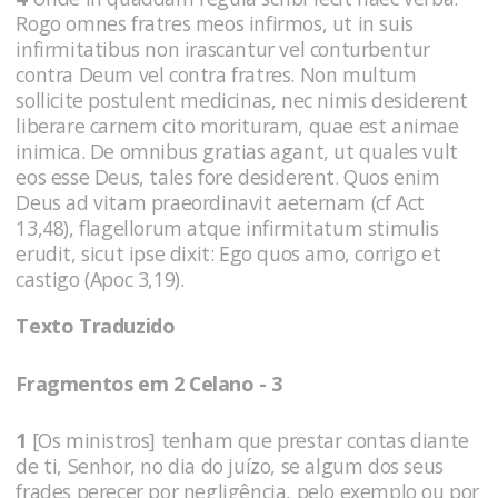
Rogo omnes fratres meos infirmos, ut in suis
infirmitatibus non irascantur vel conturbentur
contra Deum vel contra fratres. Non multum
sollicite postulent medicinas, nec nimis desiderent
liberare carnem cito morituram, quae est animae
inimica. De omnibus gratias agant, ut quales vult
eos esse Deus, tales fore desiderent. Quos enim
Deus ad vitam praeordinavit aeternam (cf Act
13,48), flagellorum atque infirmitatum stimulis
erudit, sicut ipse dixit: Ego quos amo, corrigo et
castigo (Apoc 3,19).
Texto Traduzido
Fragmentos em 2 Celano - 3
1
[Os ministros] tenham que prestar contas diante
de ti, Senhor, no dia do juízo, se algum dos seus
frades perecer por negligência, pelo exemplo ou por