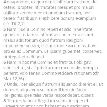
4
quapropter, ex quo dimisi officium fratrum, de
cetero, propter infirmitates meas et pro maiori
utilitate anime mee et omnium fratrum, non
teneor fratribus nisi exhibere bonum exemplum
(cfr. Tit 2,7).
5
Nam illud a Domino reperi et scio in veritate
quoniam, etiam si infirmitas non me excusaret,
maius adiutorium quod fratrum Religioni
impendere possim, est ut cotidie vacem orationi
pro ea ad Dominum, ut ipsam gubernet, conservet,
protegat et defendat.
6
Nam in hoc me Domino et fratribus obligavi,
videlicet ut, si aliquis fratrum meo malo exemplo
perierit, volo teneri Domino reddere rationem (cfr.
Mat 12,36)”.
7
Unde, licet aliquis fratrum aliquando diceret ei, ut
deberet aliquando se intromittere de facto
Religionis, ipse talia verba respondebat, dicens:
8
“Fratres habent Regulam suam, insuper et
iuraverunt; et ut non habeant excusationem,