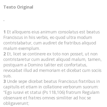
Texto Original
.
1
Et alloquens eius animum consolatus est beatus
Franciscus in hiis verbis, eo quod ultra modum
contristabatur, cum audiret de fratribus aliquod
malum exemplum.
2
Et, licet se continere ex toto non posset, ut non
contristaretur cum audiret aliquod malum, tamen,
postquam a Domino taliter est confortatus,
revocabat illud ad memoriam et dicebat cum sociis
suis.
3
Unde sepe dicebat beatus Franciscus fratribus in
capitulis et etiam in collatione verborum suorum:
“Ego iuravi et statui (Ps 118,106) fratrum Regulam
observare et fratres omnes similiter ad hoc se
obligaverunt;