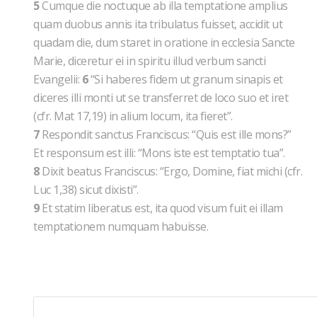
5
Cumque die noctuque ab illa temptatione amplius
quam duobus annis ita tribulatus fuisset, accidit ut
quadam die, dum staret in oratione in ecclesia Sancte
Marie, diceretur ei in spiritu illud verbum sancti
Evangelii:
6
“Si haberes fidem ut granum sinapis et
diceres illi monti ut se transferret de loco suo et iret
(cfr. Mat 17,19) in alium locum, ita fieret”.
7
Respondit sanctus Franciscus: “Quis est ille mons?”
Et responsum est illi: “Mons iste est temptatio tua”.
8
Dixit beatus Franciscus: “Ergo, Domine, fiat michi (cfr.
Luc 1,38) sicut dixisti”.
9
Et statim liberatus est, ita quod visum fuit ei illam
temptationem numquam habuisse.