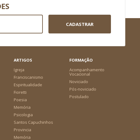
DES
CADASTRAR
ARTIGOS
FORMAÇÃO
Igreja
Acompanhamento
Vocacional
Franciscanismo
Noviciado
Espiritualidade
Pós-noviciado
Fioretti
Postulado
Poesia
Memória
Psicologia
Santos Capuchinhos
Provincia
Memória