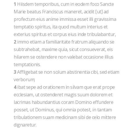
1
Hiisdem temporibus, cum in eodem foco Sancte
Marie beatus Franciscus maneret, acidit [ut] ad
profectum eius anime immissa esset illi gravissima
temptatio spiritus, ita quod multum interius et
exterius spiritus et corpus eius inde tribulabantur,
2
immo etiam a familiaritate fratrum aliquando se
subtrahebat, maxime quia, sicut consueverat, eis
hilarem se ostendere non valebat occasione illius
temptationis.
3
Affligebat se non solum abstinentia cibi, sed etiam
verborum;
4
ibat sepe ad orationem in silvam que erat prope
ecclesiam, ut ostenderet magis suum dolorem et
lacrimas habundantius coram Domino effundere
posset, ut Dominus, qui omnia potest, in tantam
tribulationem suam medicinam sibi de celo mittere
dignaretur.