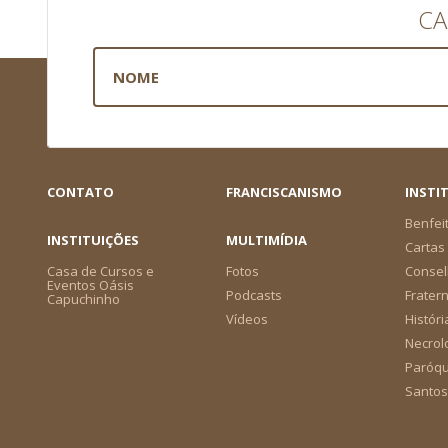
CA
CONTATO
FRANCISCANISMO
INSTI
Benfei
INSTITUIÇÕES
MULTIMÍDIA
Cartas 
Casa de Cursos e
Fotos
Consel
Eventos Oásis
Podcasts
Frater
Capuchinho
Vídeos
Históri
Necrol
Paróqu
Santos