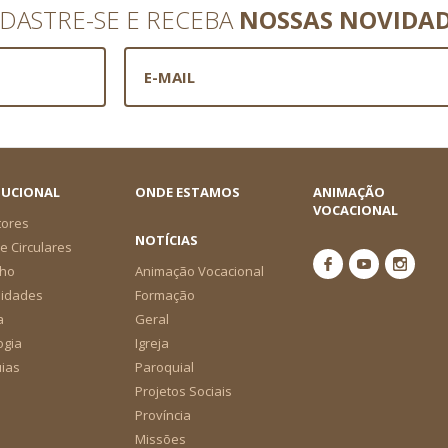
DASTRE-SE E RECEBA
NOSSAS NOVIDA
TUCIONAL
ONDE ESTAMOS
ANIMAÇÃO
VOCACIONAL
tores
NOTÍCIAS
e Circulares
ho
Animação Vocacional
nidades
Formação
a
Geral
ogia
Igreja
ias
Paroquial
Projetos Sociais
Província
Missões