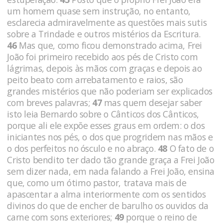
um homem quase sem instrução, no entanto,
esclarecia admira­velmente as questões mais sutis
sobre a Trindade e outros misté­rios da Escritura.
46
Mas que, como ficou demonstrado acima, Frei
João foi primeiro recebido aos pés de Cristo com
lágrimas, depois às mãos com graças e depois ao
peito beato com arrebatamento e raios, são
grandes mistérios que não poderiam ser explicados
com bre­ves palavras;
47
mas quem desejar saber
isto leia Bernardo sobre o Cânticos dos Cânticos,
porque ali ele expõe esses graus em ordem: o dos
iniciantes nos pés, o dos que progri­dem nas mãos e
o dos perfeitos no ósculo e no abraço.
48
O fato de o
Cristo bendito ter dado tão grande graça a Frei João
sem dizer nada, em nada falando a Frei João, ensina
que, como um ótimo pastor, tratava mais de
apascentar a alma interiormente com os sentidos
divinos do que de encher de barulho os ouvidos da
carne com sons exte­riores;
49
porque o reino de