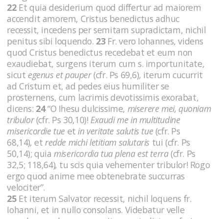
22
Et quia desiderium quod differtur ad maiorem
accendit amorem, Cristus benedictus adhuc
recessit, incedens per semitam supradictam, nichil
penitus sibi loquendo.
23
Fr. vero Iohannes, videns
quod Cristus benedictus recedebat et eum non
exaudiebat, surgens iterum cum s. importunitate,
sicut
egenus et pauper
(cfr. Ps 69,6)
,
iterum cucurrit
ad Cristum et, ad pedes eius humiliter se
prosternens, cum lacrimis devotissimis exorabat,
dicens:
24
“O Ihesu dulcissime,
miserere mei, quoniam
tribulor
(cfr. Ps 30,10)!
Exaudi me in multitudine
misericordie tue
et
in veritate salutis tue
(cfr. Ps
68,14)
,
et
redde michi letitiam salutaris
tui (cfr. Ps
50,14); quia
misericordia tua plena est terra
(cfr. Ps
32,5; 118,64)
,
tu scis quia vehementer tribulor! Rogo
ergo quod anime mee obtenebrate succurras
velociter”.
25
Et iterum Salvator recessit, nichil loquens fr.
Iohanni, et in nullo consolans. Videbatur velle