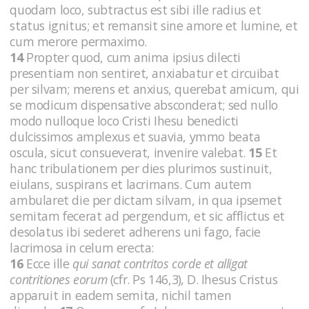
quodam loco, subtractus est sibi ille radius et
status ignitus; et remansit sine amore et lumine, et
cum merore permaximo.
14
Propter quod, cum anima ipsius dilecti
presentiam non sentiret, anxiabatur et circuibat
per silvam; merens et anxius, querebat amicum, qui
se modicum dispensative absconderat; sed nullo
modo nulloque loco Cristi Ihesu benedicti
dulcissimos amplexus et suavia, ymmo beata
oscula, sicut consueverat, invenire valebat.
15
Et
hanc tribulationem per dies plurimos sustinuit,
eiulans, suspirans et lacrimans. Cum autem
ambularet die per dictam silvam, in qua ipsemet
semitam fecerat ad pergendum, et sic afflictus et
desolatus ibi sederet adherens uni fago, facie
lacrimosa in celum erecta:
16
Ecce ille
qui sanat contritos corde et alligat
contritiones eorum
(cfr. Ps 146,3)
,
D. Ihesus Cristus
apparuit in eadem semita, nichil tamen