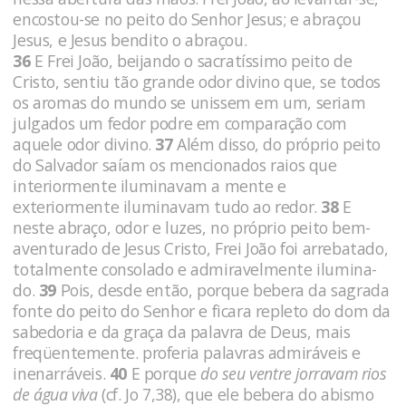
encos­tou-se no peito do Senhor Jesus; e abraçou
Jesus, e Jesus bendi­to o abraçou.
36
E Frei João, beijando o sacratíssimo peito de
Cristo, sentiu tão grande odor divino que, se todos
os aromas do mundo se unissem em um, seriam
julgados um fedor podre em comparação com
aquele odor divino.
37
Além disso, do próprio peito
do Salvador saíam os mencionados raios que
interiormente iluminavam a mente e
exteriormente iluminavam tudo ao redor.
38
E
neste abraço, odor e luzes, no próprio peito bem-
aventurado de Jesus Cristo, Frei João foi arrebatado,
totalmente consolado e admiravelmente ilumina­
do.
39
Pois, desde então, porque bebera da sagrada
fonte do pei­to do Senhor e ficara repleto do dom da
sabedoria e da graça da palavra de Deus, mais
freqüentemente. proferia palavras admiráveis e
inenarráveis.
40
E porque
do seu ventre jorravam rios
de água viva
(cf. Jo 7,38), que ele bebera do abismo