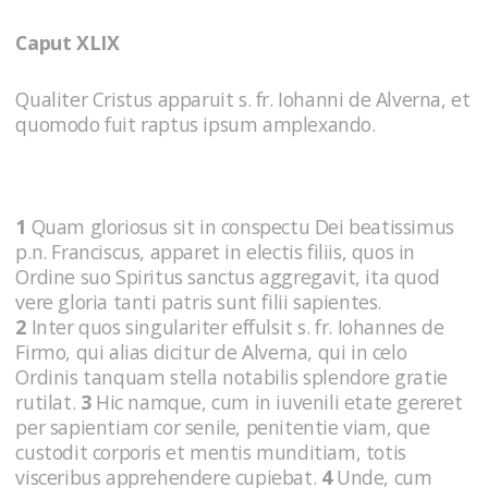
Caput XLIX
Qualiter Cristus apparuit s. fr. Iohanni de Alver­na, et
quomodo fuit raptus ipsum amplexando.
1
Quam gloriosus sit in conspectu Dei beatissimus
p.n. Franciscus, apparet in electis filiis, quos in
Ordine suo Spiritus sanctus aggregavit, ita quod
vere gloria tanti patris sunt filii sapientes.
2
Inter quos singulariter effulsit s. fr. Iohannes de
Firmo, qui alias dicitur de Alverna, qui in celo
Ordinis tanquam stella notabilis splendore gratie
rutilat.
3
Hic namque, cum in iuvenili etate gereret
per sapientiam cor senile, penitentie viam, que
custodit corporis et mentis munditiam, totis
visceribus apprehendere cupiebat.
4
Unde, cum