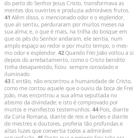
do peito do Senhor Jesus Cristo, transformava as
mentes dos ouvintes e pro­duzia admiráveis frutos.
41
Além disso, o mencionado odor e o esplendor,
que ali sentiu, perduraram por muitos meses na
sua alma; e, o que é mais, na trilha do bosque em
que os pés do Senhor andaram, ele sentia, num
amplo espaço ao redor e por muito tempo, o mes­
mo odor e esplendor.
42
Quando Frei João voltou a si
depois do arrebatamento, como o Cristo bendito
tinha desaparecido, ficou sempre consolado e
iluminado.
43
E então, não encontrou a humanidade de Cristo,
como me contou aquele que o ouviu da boca de Frei
João, mas encontrou a sua alma sepultada no
abismo da divinda­de; e isto é comprovado por
muitos e manifestos testemunhos.
44
Pois, diante
da Cúria Romana, diante de reis e barões e diante
de mes­tres e doutores, proferia tão profundas e
altas luzes que convertia todos a admirável
estupefação.
45
Posto que o próprio Frei João era