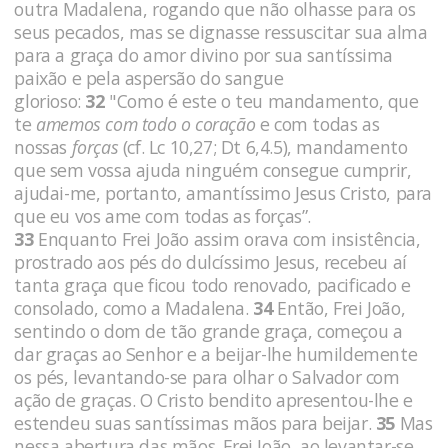
outra Madalena, rogando que não olhasse para os
seus pecados, mas se dignasse ressuscitar sua alma
para a graça do amor divino por sua santíssima
paixão e pela aspersão do sangue
glorioso:
32
"Como é este o teu manda­mento, que
te
amemos com todo o coração
e com todas as
nossas
forças
(cf. Lc 10,27; Dt 6,4.5), mandamento
que sem vossa ajuda ninguém consegue cumprir,
ajudai-me, portanto, amantíssimo Je­sus Cristo, para
que eu vos ame com todas as forças”.
33
Enquanto Frei João assim orava com insistência,
prostra­do aos pés do dulcíssimo Jesus, recebeu aí
tanta graça que ficou todo renovado, pacificado e
consolado, como a Madalena.
34
Então, Frei João,
sentindo o dom de tão grande graça, começou a
dar graças ao Senhor e a beijar-lhe humildemente
os pés, levan­tando-se para olhar o Salvador com
ação de graças. O Cristo bendito apresentou-lhe e
estendeu suas santíssimas mãos para beijar.
35
Mas
nessa abertura das mãos. Frei João, ao levantar-se,