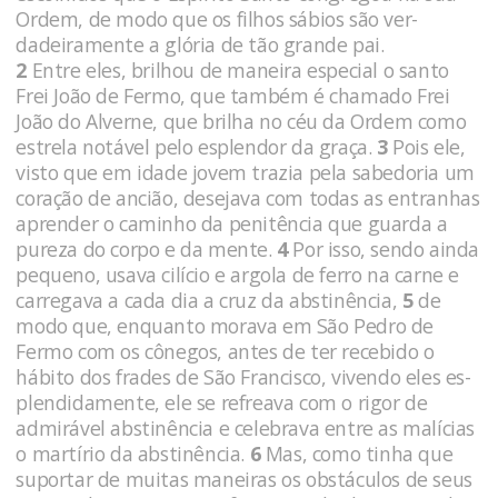
Ordem, de modo que os filhos sábios são ver­
dadeiramente a glória de tão grande pai.
2
Entre eles, brilhou de maneira especial o santo
Frei João de Fermo, que também é chamado Frei
João do Alverne, que brilha no céu da Ordem como
estrela notável pelo esplendor da graça.
3
Pois ele,
visto que em idade jovem trazia pela sabedoria um
co­ração de ancião, desejava com todas as entranhas
aprender o caminho da penitência que guarda a
pureza do corpo e da mente.
4
Por isso, sendo ainda
pequeno, usava cilício e argola de ferro na carne e
car­regava a cada dia a cruz da abstinência,
5
de
modo que, enquanto morava em São Pedro de
Fermo com os cônegos, antes de ter re­cebido o
hábito dos frades de São Francisco, vivendo eles es­
plendidamente, ele se refreava com o rigor de
admirável abstinên­cia e celebrava entre as malícias
o martírio da abstinência.
6
Mas, como tinha que
suportar de muitas maneiras os obstáculos de seus