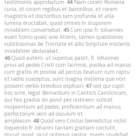
testimoniis approbatum.
44
Nam coram Romana
curia, et coram regibus et baronibus, et coram
magistris et doctoribus tam profunda et alta
lumina eructabat, quod omnes in stuporem
mirabilem convertebat.
45
Cum ipse fr. Iohannes
esset homo quasi sine litteris, tamen questiones
subtilissimas de Trinitate et aliis Scripture misteriis
mirabiliter declarabat.
46
Quod autem, ut superius patet, fr. Iohannes
prius ad pedes Cristi cum lacrimis, postea ad manus
cum gratiis et postea ad pectus beatum cum raptu
et radiis susceptus, sunt magna misteria que non
possent verbis brevibus explicari;
47
sed qui cupit
hoc scire, legat Bernardum in Canticis Canticorum,
qui hos gradus ibi ponit per ordinem: scilicet
incipientium ad pedes, proficientium ad manus,
perfectorum vero ad osculum et
amplexum.
48
Quod vero Cristus benedictus nichil
loquendo fr. Iohanni tantam gratiam contulit,
docuit quod, sicut optimus pastor, magis studebat