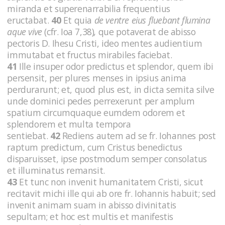
miranda et superenarrabilia frequentius
eructabat.
40
Et quia
de ventre eius fluebant flumina
aque vive
(cfr. Ioa 7,38)
,
que potaverat de abisso
pectoris D. Ihesu Cristi, ideo mentes audientium
immutabat et fructus mirabiles faciebat.
41
Ille insuper odor predictus et splendor, quem ibi
persensit, per plures menses in ipsius anima
perdurarunt; et, quod plus est, in dicta semita silve
unde dominici pedes perrexerunt per amplum
spatium circumquaque eumdem odorem et
splendorem et multa tempora
sentiebat.
42
Rediens autem ad se fr. Iohannes post
raptum predictum, cum Cristus benedictus
disparuisset, ipse postmodum semper consolatus
et illuminatus remansit.
43
Et tunc non invenit humanitatem Cristi, sicut
recitavit michi ille qui ab ore fr. Iohannis habuit; sed
invenit animam suam in abisso divinitatis
sepultam; et hoc est multis et manifestis