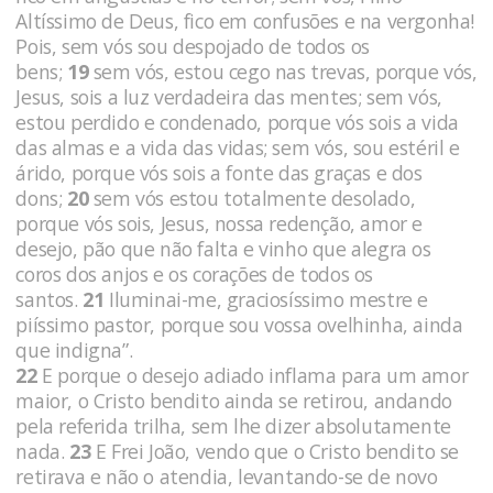
Altíssimo de Deus, fico em confusões e na vergonha!
Pois, sem vós sou despojado de todos os
bens;
19
sem vós, estou cego nas trevas, porque vós,
Jesus, sois a luz verdadeira das mentes; sem vós,
estou perdido e condenado, porque vós sois a vida
das almas e a vida das vidas; sem vós, sou estéril e
árido, porque vós sois a fonte das gra­ças e dos
dons;
20
sem vós estou totalmente desolado,
porque vós sois, Jesus, nossa redenção, amor e
desejo, pão que não falta e vi­nho que alegra os
coros dos anjos e os corações de todos os
santos.
21
Iluminai-me, graciosíssimo mestre e
piíssimo pastor, porque sou vossa ovelhinha, ainda
que indigna”.
22
E porque o desejo adiado inflama para um amor
maior, o Cristo bendito ainda se retirou, andando
pela referida trilha, sem lhe dizer absolutamente
nada.
23
E Frei João, vendo que o Cris­to bendito se
retirava e não o atendia, levantando-se de novo