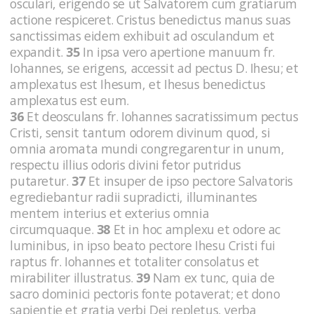
osculari, erigendo se ut Salvatorem cum gratiarum
actione respiceret. Cristus benedictus manus suas
sanctissimas eidem exhibuit ad osculandum et
expandit.
35
In ipsa vero apertione manuum fr.
Iohannes, se erigens, accessit ad pectus D. Ihesu; et
amplexatus est Ihesum, et Ihesus benedictus
amplexatus est eum.
36
Et deosculans fr. Iohannes sacratissimum pectus
Cristi, sensit tantum odorem divinum quod, si
omnia aromata mundi congregarentur in unum,
respectu illius odoris divini fetor putridus
putaretur.
37
Et insuper de ipso pectore Salvatoris
egrediebantur radii supradicti, illuminantes
mentem interius et exterius omnia
circumquaque.
38
Et in hoc amplexu et odore ac
luminibus, in ipso beato pectore Ihesu Cristi fui
raptus fr. Iohannes et totaliter consolatus et
mirabiliter illustratus.
39
Nam ex tunc, quia de
sacro dominici pectoris fonte potaverat; et dono
sapientie et gratia verbi Dei repletus, verba