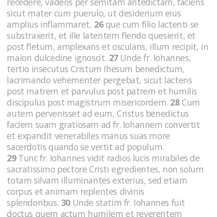
recedere, vadens per semitam antedictam, faciens
sicut mater cum puerulo, ut desiderium eius
amplius inflammaret,
26
que cum filio lactenti se
substraxerit, et ille latentem flendo quesierit, et
post fletum, amplexans et osculans, illum recipit, in
maiori dulcedine ignoscit.
27
Unde fr. Iohannes,
tertio insecutus Cristum Ihesum benedictum,
lacrimando vehementer pergebat, sicut lactens
post matrem et parvulus post patrem et humilis
discipulus post magistrum misericordem.
28
Cum
autem pervenisset ad eum, Cristus benedictus
faciem suam gratiosam ad fr. Iohannem convertit
et expandit venerabiles manus suas more
sacerdotis quando se vertit ad populum.
29
Tunc fr. Iohannes vidit radios lucis mirabiles de
sacratissimo pectore Cristi egredientes, non solum
totam silvam illuminantes exterius, sed etiam
corpus et animam replentes divinis
splendoribus.
30
Unde statim fr. Iohannes fuit
doctus quem actum humilem et reverentem