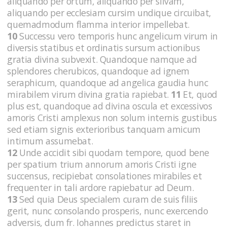
aliquando per ortum, aliquando per silvam,
aliquando per ecclesiam cursim undique circuibat,
quemadmodum flamma interior impellebat.
10
Successu vero temporis hunc angelicum virum in
diversis statibus et ordinatis sursum actionibus
gratia divina subvexit. Quandoque namque ad
splendores cherubicos, quandoque ad ignem
seraphicum, quandoque ad angelica gaudia hunc
mirabilem virum divina gratia rapiebat.
11
Et, quod
plus est, quandoque ad divina oscula et excessivos
amoris Cristi amplexus non solum internis gustibus
sed etiam signis exterioribus tanquam amicum
intimum assumebat.
12
Unde accidit sibi quodam tempore, quod bene
per spatium trium annorum amoris Cristi igne
succensus, recipiebat consolationes mirabiles et
frequenter in tali ardore rapiebatur ad Deum.
13
Sed quia Deus specialem curam de suis filiis
gerit, nunc consolando prosperis, nunc exercendo
adversis, dum fr. Iohannes predictus staret in