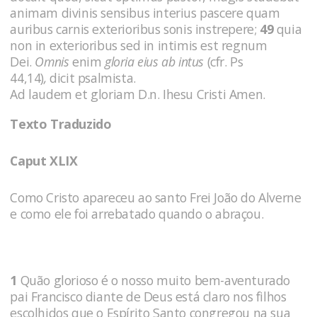
animam divinis sensibus interius pascere quam
auribus carnis exterioribus sonis instrepere;
49
quia
non in exterioribus sed in intimis est regnum
Dei.
Omnis
enim
gloria eius ab intus
(cfr. Ps
44,14)
,
dicit psalmista.
Ad laudem et gloriam D.n. Ihesu Cristi Amen.
Texto Traduzido
Caput XLIX
Como Cristo apareceu ao santo Frei João do Alver­ne
e como ele foi arrebatado quando o abraçou.
1
Quão glorioso é o nosso muito bem-aventurado
pai Francisco diante de Deus está claro nos filhos
escolhidos que o Espírito Santo congregou na sua