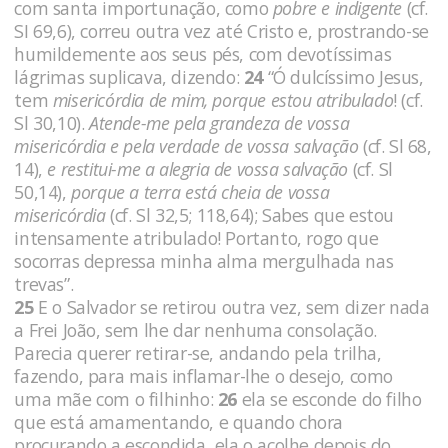
com santa importunação, como
pobre e indigente
(cf.
SI 69,6), correu outra vez até Cristo e, prostrando-se
humildemente aos seus pés, com devotíssimas
lágrimas suplicava, dizendo:
24
“Ó dulcís­simo Jesus,
tem
misericórdia de mim, porque estou atribulado
! (cf.
Sl 30,10).
Atende-me pela grandeza de vossa
misericórdia e pela verdade de vossa salvação
(cf. Sl 68,
14),
e restitui-me a ale­gria de vossa salvação
(cf. Sl
50,14),
porque a terra está cheia de vossa
misericórdia
(cf. Sl 32,5; 118,64); Sabes que estou
intensamente atribulado! Portanto, rogo que
socorras depressa minha alma mergulhada nas
trevas”.
25
E o Salvador se retirou outra vez, sem dizer nada
a Frei João, sem lhe dar nenhuma consolação.
Parecia querer retirar-se, andando pela trilha,
fazendo, para mais inflamar-lhe o desejo, como
uma mãe com o filhinho:
26
ela se esconde do filho
que está amamentando, e quando chora
procurando a escondida, ela o acolhe depois do