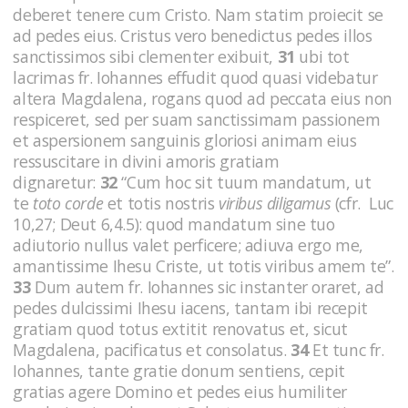
deberet tenere cum Cristo. Nam statim proiecit se
ad pedes eius. Cristus vero benedictus pedes illos
sanctissimos sibi clementer exibuit,
31
ubi tot
lacrimas fr. Iohannes effudit quod quasi videbatur
altera Magdalena, rogans quod ad peccata eius non
respiceret, sed per suam sanctissimam passionem
et aspersionem sanguinis gloriosi animam eius
ressuscitare in divini amoris gratiam
dignaretur:
32
“Cum hoc sit tuum mandatum, ut
te
toto corde
et totis nostris
viribus diligamus
(cfr. Luc
10,27; Deut 6,4.5):
quod mandatum sine tuo
adiutorio nullus valet perficere; adiuva ergo me,
amantissime Ihesu Criste, ut totis viribus amem te”.
33
Dum autem fr. Iohannes sic instanter oraret, ad
pedes dulcissimi Ihesu iacens, tantam ibi recepit
gratiam quod totus extitit renovatus et, sicut
Magdalena, pacificatus et consolatus.
34
Et tunc fr.
Iohannes, tante gratie donum sentiens, cepit
gratias agere Domino et pedes eius humiliter