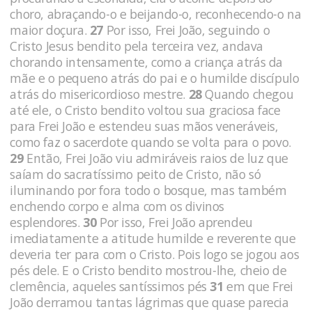
choro, abraçando-o e beijando-o, reconhecendo-o na
maior doçura.
27
Por isso, Frei João, seguindo o
Cristo Jesus ben­dito pela terceira vez, andava
chorando intensamente, como a criança atrás da
mãe e o pequeno atrás do pai e o humilde discí­pulo
atrás do misericordioso mestre.
28
Quando chegou
até ele, o Cristo bendito voltou sua gra­ciosa face
para Frei João e estendeu suas mãos veneráveis,
como faz o sacerdote quando se volta para o povo.
29
Então, Frei João viu admiráveis raios de luz que
saíam do sacratíssimo peito de Cristo, não só
iluminando por fora todo o bosque, mas também
enchendo corpo e alma com os divinos
esplendores.
30
Por isso, Frei João aprendeu
imediatamente a atitude humilde e reverente que
deveria ter para com o Cristo. Pois logo se jogou aos
pés dele. E o Cristo bendito mostrou-lhe, cheio de
cle­mência, aqueles santíssimos pés
31
em que Frei
João derramou tan­tas lágrimas que quase parecia