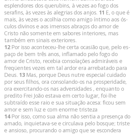
esplendores dos querubins, à vezes ao fogo dos
serafins, às vezes às alegrias dos anjos.
11
E, o que é
mais, às vezes o acolhia como amigo íntimo aos ós­
culos divinos e aos imensos abraços do amor de
Cristo não so­mente em sabores interiores, mas
também em sinais exteriores.
12
Por isso aconteceu-lhe certa ocasião que, pelo es­
paço de bem três anos, inflamado pelo fogo do
amor de Cristo, recebia consolações admiráveis e
freqüentes vezes em tal ardor era arreba­tado para
Deus.
13
Mas, porque Deus nutre especial cuidado
por seus filhos, ora consolando-os na prosperidade,
ora exercitando-os nas adversidades , enquanto o
predito Frei João estava em certo lugar, foi-lhe
subtraído esse raio e sua situação acesa: ficou sem
amor e sem luz e com enorme tristeza
14
Por isso, como sua alma não sentia a presença do
amado, inquietava-se e circulava pelo bosque; triste
e ansioso, procurando o amigo que se escondera