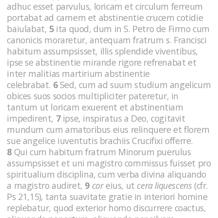
adhuc esset parvulus, loricam et circulum ferreum
portabat ad carnem et abstinentie crucem cotidie
baiulabat,
5
ita quod, dum in S. Petro de Firmo cum
canonicis moraretur, antequam fratrum s. Francisci
habitum assumpsisset, illis splendide viventibus,
ipse se abstinentie mirande rigore refrenabat et
inter malitias martirium abstinentie
celebrabat.
6
Sed, cum ad suum studium angelicum
obices suos socios multipliciter pateretur, in
tantum ut loricam exuerent et abstinentiam
impedirent,
7
ipse, inspiratus a Deo, cogitavit
mundum cum amatoribus eius relinquere et florem
sue angelice iuventutis brachiis Crucifixi offerre.
8
Qui cum habitum fratrum Minorum puerulus
assumpsisset et uni magistro commissus fuisset pro
spiritualium disciplina, cum verba divina aliquando
a magistro audiret,
9
cor
eius, ut
cera liquescens
(cfr.
Ps 21,15)
,
tanta suavitate gratie in interiori homine
replebatur, quod exterior homo discurrere coactus,