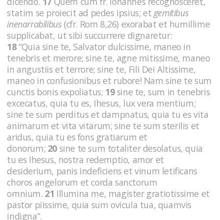
dicendo.
17
Quem cum fr. Iohannes recognosceret,
statim se proiecit ad pedes ipsius; et
gemitibus
inenarrabilibus
(cfr. Rom 8,26)
exorabat et humillime
supplicabat, ut sibi succurrere dignaretur:
18
“Quia sine te, Salvator dulcissime, maneo in
tenebris et merore; sine te, agne mitissime, maneo
in angustiis et terrore; sine te, Fili Dei Altissime,
maneo in confusionibus et rubore! Nam sine te sum
cunctis bonis expoliatus;
19
sine te, sum in tenebris
excecatus, quia tu es, Ihesus, lux vera mentium;
sine te sum perditus et dampnatus, quia tu es vita
animarum et vita vitarum; sine te sum sterilis et
aridus, quia tu es fons gratiarum et
donorum;
20
sine te sum totaliter desolatus, quia
tu es Ihesus, nostra redemptio, amor et
desiderium, panis indeficiens et vinum letificans
choros angelorum et corda sanctorum
omnium.
21
Illumina me, magister gratiotissime et
pastor piissime, quia sum ovicula tua, quamvis
indigna”.