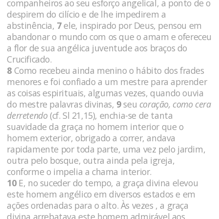
companheiros ao seu esforço angelical, a ponto de o
des­pirem do cilício e de lhe impedirem a
abstinência,
7
ele, inspirado por Deus, pensou em
abandonar o mundo com os que o amam e ofe­receu
a flor de sua angélica juventude aos braços do
Crucificado.
8
Como recebeu ainda menino o hábito dos frades
meno­res e foi confiado a um mestre para aprender
as coisas espirituais, algumas vezes, quando ouvia
do mestre palavras divinas,
9
seu
coração, como cera
derretendo
(cf. Sl 21,15), enchia-se de tanta
suavidade da graça no homem interior que o
homem exterior, obrigado a correr, andava
rapidamente por toda parte, uma vez pelo jardim,
outra pelo bosque, outra ainda pela igreja,
conforme o impelia a chama interior.
10
E, no suceder do tempo, a graça divina elevou
este homem angélico em diversos estados e em
ações ordenadas para o alto. Às vezes , a graça
divina arrebatava este homem admirá­vel aos