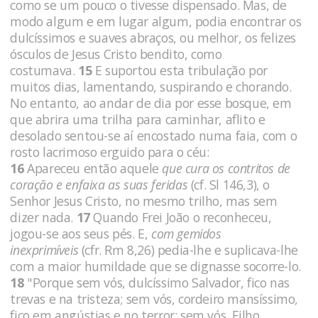
como se um pouco o tivesse dispensado. Mas, de
modo algum e em lugar algum, podia encontrar os
dulcíssimos e suaves abraços, ou melhor, os felizes
ósculos de Jesus Cristo bendito, como
costumava.
15
E suportou esta tribula­ção por
muitos dias, lamentando, suspirando e chorando.
No en­tanto, ao andar de dia por esse bosque, em
que abrira uma trilha para caminhar, aflito e
desolado sentou-se aí encostado numa faia, com o
rosto lacrimoso erguido para o céu:
16
Apareceu então aquele
que cura os contritos de
coração e enfaixa as suas feridas
(cf. Sl 146,3), o
Senhor Jesus Cristo, no mesmo trilho, mas sem
dizer nada.
17
Quando Frei João o reconheceu,
jogou-se aos seus pés. E,
com gemidos
inexprimíveis
(cfr. Rm 8,26) pedia-lhe e suplicava-lhe
com a maior humildade que se dignasse socorre-lo.
18
"Porque sem vós, dulcíssimo Salvador, fico nas
trevas e na tristeza; sem vós, cordeiro mansíssimo,
fico em angústias e no terror; sem vós, Filho