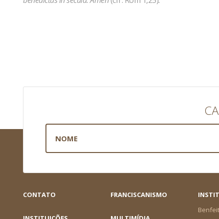
benedictus in secula. Amen
(cfr. Rom 1,25)
.
CA
CONTATO
FRANCISCANISMO
INSTI
Benfei
INSTITUIÇÕES
MULTIMÍDIA