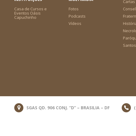
Cartas 
Casa de Cursos e
Fotos
Consel
Eventos Oásis
Podcasts
Frater
Capuchinho
Vídeos
Históri
Necrol
Paróqu
Santos
SGAS QD. 906 CONJ. “D” – BRASILIA – DF