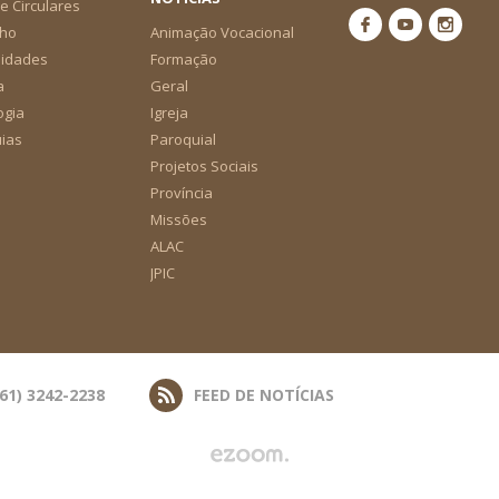
e Circulares
ho
Animação Vocacional
nidades
Formação
a
Geral
ogia
Igreja
ias
Paroquial
Projetos Sociais
Província
Missões
ALAC
JPIC
(61) 3242-2238
FEED DE NOTÍCIAS