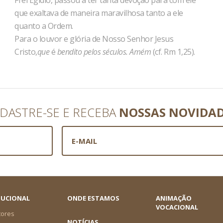
Frei Egídio, passou a ter tanta devoção para com ele
que exaltava de maneira maravilhosa tanto a ele
quanto a Ordem.
Para o louvor e glória de Nosso Senhor Jesus
Cristo,
que
é
bendito pelos séculos. Amém
(cf. Rm 1,25).
DASTRE-SE E RECEBA
NOSSAS NOVIDA
TUCIONAL
ONDE ESTAMOS
ANIMAÇÃO
VOCACIONAL
tores
NOTÍCIAS