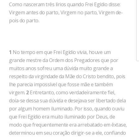
Como nasceram três lírios quando Frei Egídio disse:
Virgem antes do parto, Virgem no parto, Virgem de­
pois do parto.
1
No tempo em que Frei Egídio vivia, houve um
grande mes­tre da Ordem dos Pregadores que por
muitos anos sofreu uma dúvida muito grande a
respeito da virgindade da Mãe do Cristo bendito, pois
lhe parecia impossível que fosse mãe e tam­bém
virgem.
2
Entretanto, como verdadeiramente fiel,
doía-se dessa sua dúvida e desejava ser libertado dela
por algum homem iluminado. Por isso, quando ouviu
que Frei Egídio era muito iluminado por Deus, de
modo que frequen­temente era arrebatado em êxtase,
determinou em seu coração di­rigir-se a ele, confiando