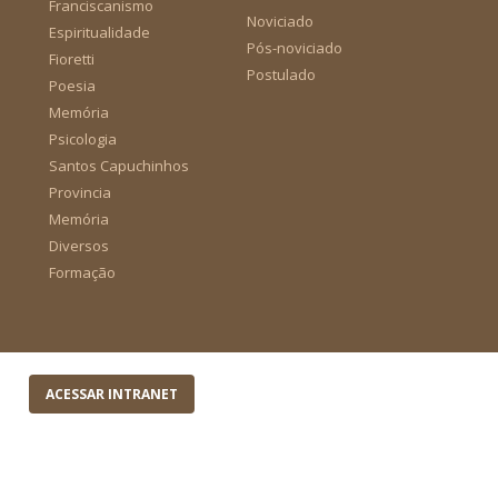
Franciscanismo
Noviciado
Espiritualidade
Pós-noviciado
Fioretti
Postulado
Poesia
Memória
Psicologia
Santos Capuchinhos
Provincia
Memória
Diversos
Formação
ACESSAR INTRANET