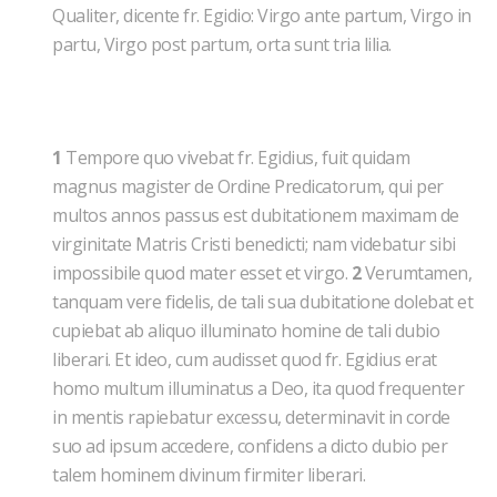
Qualiter, dicente fr. Egidio: Virgo ante partum, Virgo in
partu, Virgo post partum, orta sunt tria lilia.
1
Tempore quo vivebat fr. Egidius, fuit quidam
magnus magister de Ordine Predicatorum, qui per
multos annos passus est dubitationem maximam de
virginitate Matris Cristi benedicti; nam videbatur sibi
impossibile quod mater esset et virgo.
2
Verumtamen,
tanquam vere fidelis, de tali sua dubitatione dolebat et
cupiebat ab aliquo illuminato homine de tali dubio
liberari. Et ideo, cum audisset quod fr. Egidius erat
homo multum illuminatus a Deo, ita quod frequenter
in mentis rapiebatur excessu, determinavit in corde
suo ad ipsum accedere, confidens a dicto dubio per
talem hominem divinum firmiter liberari.