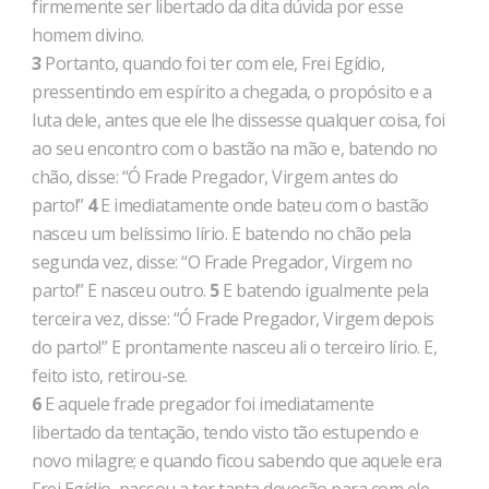
firmemente ser libertado da dita dúvida por esse
homem divino.
3
Portanto, quando foi ter com ele, Frei Egídio,
pressentin­do em espírito a chegada, o propósito e a
luta dele, antes que ele lhe dissesse qualquer coisa, foi
ao seu encontro com o bastão na mão e, batendo no
chão, disse: “Ó Frade Pregador, Virgem antes do
parto!”
4
E imediatamente onde bateu com o bas­tão
nasceu um belíssimo lírio. E batendo no chão pela
segunda vez, disse: “O Frade Pregador, Virgem no
parto!” E nasceu outro.
5
E batendo igualmente pela
terceira vez, disse: “Ó Frade Pre­gador, Virgem depois
do parto!” E prontamente nasceu ali o ter­ceiro lírio. E,
feito isto, retirou-se.
6
E aquele frade pregador foi imediatamente
libertado da tentação, tendo visto tão estupendo e
novo milagre; e quando ficou sabendo que aquele era