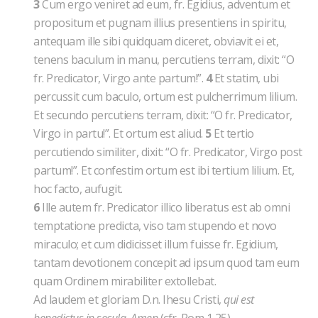
3
Cum ergo veniret ad eum, fr. Egidius, adventum et
propositum et pugnam illius presentiens in spiritu,
antequam ille sibi quidquam diceret, obviavit ei et,
tenens baculum in manu, percutiens terram, dixit: “O
fr. Predicator, Virgo ante partum!”.
4
Et statim, ubi
percussit cum baculo, ortum est pulcherrimum lilium.
Et secundo percutiens terram, dixit: “O fr. Predicator,
Virgo in partu!”. Et ortum est aliud.
5
Et tertio
percutiendo similiter, dixit: “O fr. Predicator, Virgo post
partum!”. Et confestim ortum est ibi tertium lilium. Et,
hoc facto, aufugit.
6
Ille autem fr. Predicator illico liberatus est ab omni
temptatione predicta, viso tam stupendo et novo
miraculo; et cum didicisset illum fuisse fr. Egidium,
tantam devotionem concepit ad ipsum quod tam eum
quam Ordinem mirabiliter extollebat.
Ad laudem et gloriam D.n. Ihesu Cristi,
qui est