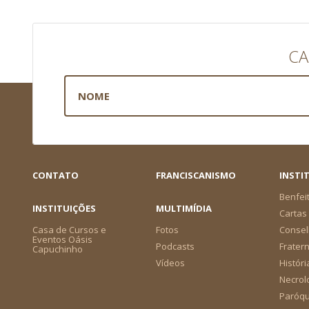
CA
CONTATO
FRANCISCANISMO
INSTI
Benfei
INSTITUIÇÕES
MULTIMÍDIA
Cartas 
Casa de Cursos e
Fotos
Consel
Eventos Oásis
Podcasts
Frater
Capuchinho
Vídeos
Históri
Necrol
Paróqu