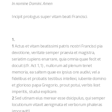
In nomine Domini. Amen
Incipit prologus super vitam beati Francisci.
1.
1
Actus et vitam beatissimi patris nostri Francisci pia
devotione, veritate semper praevia et magistra,
seriatim cupiens enarrare, quia omnia quae fecit et
docuit (cfr. Act 1,1) , nullorum ad plenum tenet
memoria, ea saltem quae ex ipsius ore audivi, vel a
fidelibus et probatis testibus intellexi, iubente domino
et glorioso papa Gregorio, prout potui, verbis licet
imperitis, studui explicare.
2
Sed utinam eius merear esse dsicipulus, qui semper
locutionum vitavit aenigmata et verborum phaleras
ignoravit!|