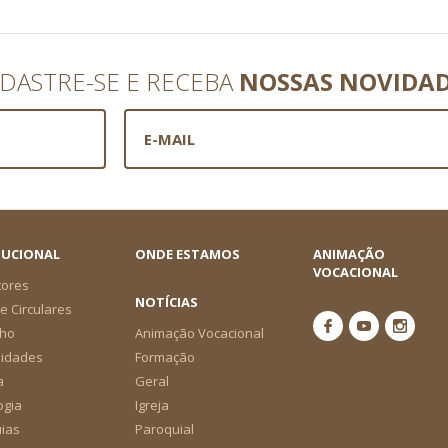
DASTRE-SE E RECEBA
NOSSAS NOVIDA
TUCIONAL
ONDE ESTAMOS
ANIMAÇÃO
VOCACIONAL
tores
NOTÍCIAS
e Circulares
ho
Animação Vocacional
nidades
Formação
a
Geral
ogia
Igreja
ias
Paroquial