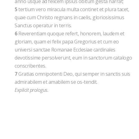
anno usque ad felicem ipsius obitum gesta narrat;
5
tertium vero miracula multa continet et plura tacet,
quae cum Christo regnans in caelis, gloriosissimus
Sanctus operatur in terris.
6
Reverentiam quoque refert, honorem, laudem et
gloriam, quam ei felix papa Gregorius et cum eo
universi sanctae Romanae Ecclesiae cardinales
devotissime persolverunt, eum in sanctorum catalogo
conscribentes.
7
Gratias omnipotenti Deo, qui semper in sanctis suis
admirabilem et amabilem se os-tendit.
Explicit prologus.