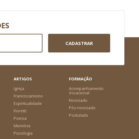
DES
CADASTRAR
ARTIGOS
FORMAÇÃO
Igreja
Acompanhamento
Vocacional
Franciscanismo
Noviciado
Espiritualidade
Pós-noviciado
Fioretti
Postulado
Poesia
Memória
Psicologia