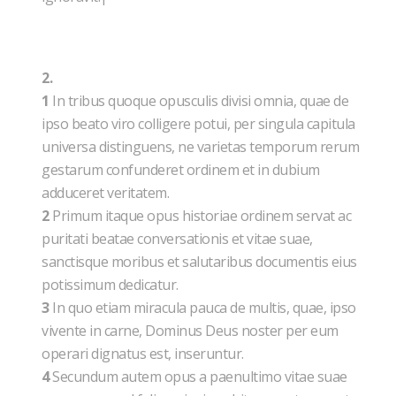
2.
1
In tribus quoque opusculis divisi omnia, quae de
ipso beato viro colligere potui, per singula capitula
universa distinguens, ne varietas temporum rerum
gestarum confunderet ordinem et in dubium
adduceret veritatem.
2
Primum itaque opus historiae ordinem servat ac
puritati beatae conversationis et vitae suae,
sanctisque moribus et salutaribus documentis eius
potissimum dedicatur.
3
In quo etiam miracula pauca de multis, quae, ipso
vivente in carne, Dominus Deus noster per eum
operari dignatus est, inseruntur.
4
Secundum autem opus a paenultimo vitae suae