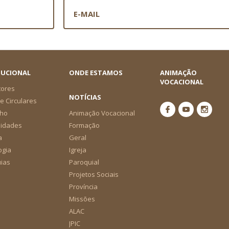
TUCIONAL
ONDE ESTAMOS
ANIMAÇÃO
VOCACIONAL
tores
NOTÍCIAS
e Circulares
ho
Animação Vocacional
nidades
Formação
a
Geral
ogia
Igreja
ias
Paroquial
Projetos Sociais
Província
Missões
ALAC
JPIC