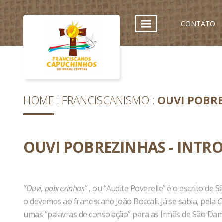
CONTATO
HOME
FRANCISCANISMO
OUVI POBR
OUVI POBREZINHAS - INT
”Ouvi, pobrezinhas”
, ou “Audite Poverelle” é o escrito de
o devemos ao franciscano João Boccali. Já se sabia, pela
C
umas “palavras de consolação” para as Irmãs de São Da