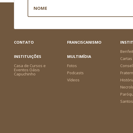
CONTATO
FRANCISCANISMO
INSTI
Benfei
INSTITUIÇÕES
MULTIMÍDIA
Cartas 
Casa de Cursos e
Fotos
Consel
Eventos Oásis
Podcasts
Frater
Capuchinho
Vídeos
Históri
Necrol
Paróqu
Santos