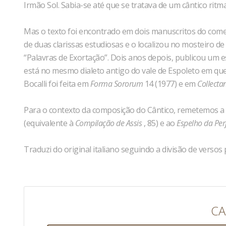
Irmão Sol. Sabia-se até que se tratava de um cântico ri
Mas o texto foi encontrado em dois manuscritos do começo
de duas clarissas estudiosas e o localizou no mosteiro d
“Palavras de Exortação”. Dois anos depois, publicou um es
está no mesmo dialeto antigo do vale de Espoleto em que 
Bocalli foi feita em
Forma Sororum
14 (1977) e em
Collect
Para o contexto da composição do Cântico, remetemos a
(equivalente à
Compilação de Assis
, 85
) e ao
Espelho da Per
Traduzi do original italiano seguindo a divisão de versos
CA