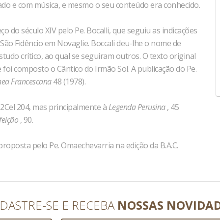
tmado e com música, e mesmo o seu conteúdo era conhecido.
 do século XIV pelo Pe. Bocalli, que seguiu as indicações
e São Fidêncio em Novaglie. Boccali deu-lhe o nome de
tudo crítico, ao qual se seguiram outros. O texto original
foi composto o Cântico do Irmão Sol. A publicação do Pe.
anea Francescana
48 (1978).
2Cel 204
, mas principalmente à
Legenda Perusina
, 45
feição
, 90
.
 proposta pelo Pe. Omaechevarria na edição da B.A.C.
DASTRE-SE E RECEBA
NOSSAS NOVIDA