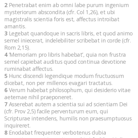
2
Penetrabat enim ab omni labe purum ingenium
mysteriorum abscondita (cfr. Col 1,26), et ubi
magistralis scientia foris est, affectus introibat
amantis.
3
Legebat quandoque in sacris libris, et quod animo
semel iniecerat, indelebiliter scribebat in corde (cfr.
Rom 2,15).
4
’Memoriam pro libris habebat’, quia non frustra
semel capiebat auditus quod continua devotione
ruminabat affectus.
5
Hunc discendi legendique modum fructuosum
dicebat, non per millenos evagari tractatus.
6
Verum habebat philosophum, qui desiderio vitae
aeternae nihil praeponeret.
7
Asserebat autem a scientia sui ad scientiam Dei
(cfr. Prov 2,5) facile perventurum eum, qui
Scripturae intendens, humilis non praesumptuosus
inquireret.
8
Enodabat frequenter verbotenus dubia