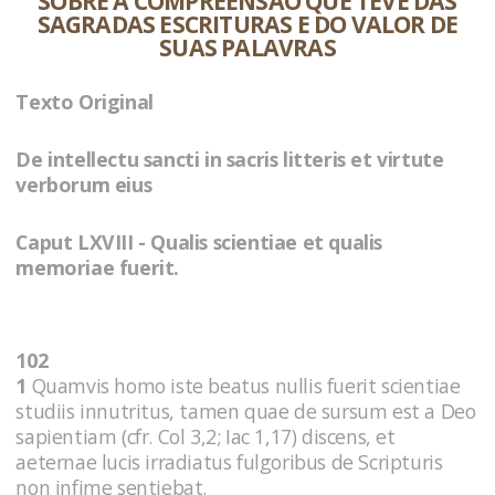
SOBRE A COMPREENSÃO QUE TEVE DAS
SAGRADAS ESCRITURAS E DO VALOR DE
SUAS PALAVRAS
Texto Original
De intellectu sancti in sacris litteris et virtute
verborum eius
Caput LXVIII - Qualis scientiae et qualis
memoriae fuerit.
102
1
Quamvis homo iste beatus nullis fuerit scientiae
studiis innutritus, tamen quae de sursum est a Deo
sapientiam (cfr. Col 3,2; Iac 1,17) discens, et
aeternae lucis irradiatus fulgoribus de Scripturis
non infime sentiebat.