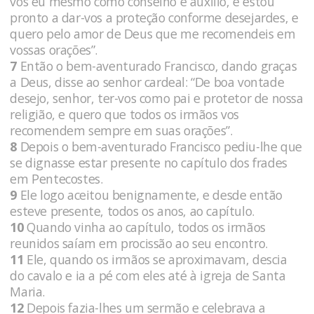
vos eu mesmo como conselho e auxílio, e estou
pronto a dar-vos a proteção conforme desejardes, e
quero pelo amor de Deus que me recomendeis em
vossas orações”.
7
Então o bem-aventurado Francisco, dando graças
a Deus, disse ao senhor cardeal: “De boa vontade
desejo, senhor, ter-vos como pai e protetor de nossa
religião, e quero que todos os irmãos vos
recomendem sempre em suas orações”.
8
Depois o bem-aventurado Francisco pediu-lhe que
se dignasse estar presente no capítulo dos frades
em Pentecostes.
9
Ele logo aceitou benignamente, e desde então
esteve presente, todos os anos, ao capítulo.
10
Quando vinha ao capítulo, todos os irmãos
reunidos saíam em procissão ao seu encontro.
11
Ele, quando os irmãos se aproximavam, descia
do cavalo e ia a pé com eles até à igreja de Santa
Maria.
12
Depois fazia-lhes um sermão e celebrava a