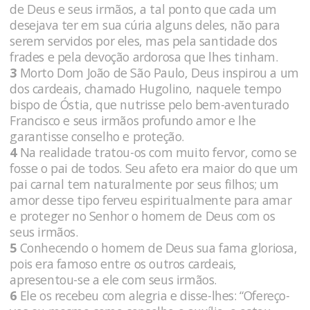
de Deus e seus irmãos, a tal ponto que cada um
desejava ter em sua cúria alguns deles, não para
serem servidos por eles, mas pela santidade dos
frades e pela devoção ardorosa que lhes tinham.
3
Morto Dom João de São Paulo, Deus inspirou a um
dos cardeais, chamado Hugolino, naquele tempo
bispo de Óstia, que nutrisse pelo bem-aventurado
Francisco e seus irmãos profundo amor e lhe
garantisse conselho e proteção.
4
Na realidade tratou-os com muito fervor, como se
fosse o pai de todos. Seu afeto era maior do que um
pai carnal tem naturalmente por seus filhos; um
amor desse tipo ferveu espiritualmente para amar
e proteger no Senhor o homem de Deus com os
seus irmãos.
5
Conhecendo o homem de Deus sua fama gloriosa,
pois era famoso entre os outros cardeais,
apresentou-se a ele com seus irmãos.
6
Ele os recebeu com alegria e disse-lhes: “Ofereço-