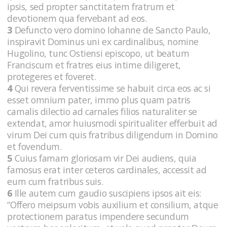
ipsis, sed propter sanctitatem fratrum et
devotionem qua fervebant ad eos.
3
Defuncto vero domino Iohanne de Sancto Paulo,
inspiravit Dominus uni ex cardinalibus, nomine
Hugolino, tunc Ostiensi episcopo, ut beatum
Franciscum et fratres eius intime diligeret,
protegeres et foveret.
4
Qui revera ferventissime se habuit circa eos ac si
esset omnium pater, immo plus quam patris
carnalis dilectio ad carnales filios naturaliter se
extendat, amor huiusmodi spiritualiter efferbuit ad
virum Dei cum quis fratribus diligendum in Domino
et fovendum.
5
Cuius famam gloriosam vir Dei audiens, quia
famosus erat inter ceteros cardinales, accessit ad
eum cum fratribus suis.
6
Ille autem cum gaudio suscipiens ipsos ait eis:
“Offero meipsum vobis auxilium et consilium, atque
protectionem paratus impendere secundum