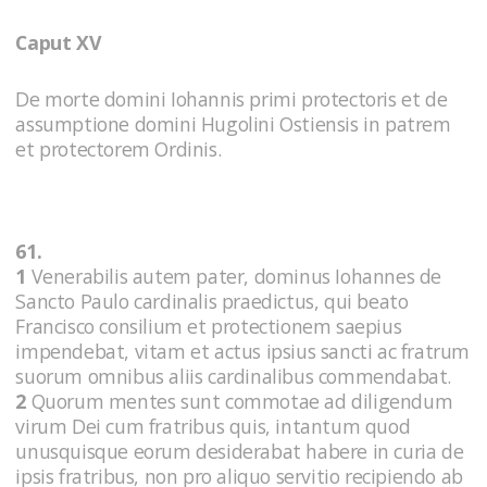
Caput XV
De morte domini Iohannis primi protectoris et de
assumptione domini Hugolini Ostiensis in patrem
et protectorem Ordinis.
61.
1
Venerabilis autem pater, dominus Iohannes de
Sancto Paulo cardinalis praedictus, qui beato
Francisco consilium et protectionem saepius
impendebat, vitam et actus ipsius sancti ac fratrum
suorum omnibus aliis cardinalibus commendabat.
2
Quorum mentes sunt commotae ad diligendum
virum Dei cum fratribus quis, intantum quod
unusquisque eorum desiderabat habere in curia de
ipsis fratribus, non pro aliquo servitio recipiendo ab