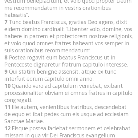
vestrum beneplacitum, et volo quod propter Deum
me recommendatum in vestris orationibus
habeatis”.
7
Tunc beatus Franciscus, gratias Deo agens, dixit
eidem domino cardinali: “Libenter volo, domine, vos
habere in patrem et protectorem nostrae religionis,
et volo quod omnes fratres habeant vos semper in
suis orationibus recommendatum”.
8
Postea rogavit eum beatus Franciscus ut in
Pentecoste dignaretur fratrum capitulo interesse.
9
Qui statim benigne assensit, atque ex tunc
interfuit eorum capitulo omni anno.
10
Quando vero ad capitulum veniebat, exibant
processionaliter obviam ei omnes fratres in capitulo
congregati.
11
Ille autem, venientibus fratribus, descendebat
de equo et ibat pedes cum eis usque ad ecclesiam
Sanctae Mariae.
12
Eisque postea faciebat sermonem et celebrabat
missam in qua vir Dei Franciscus evangelium