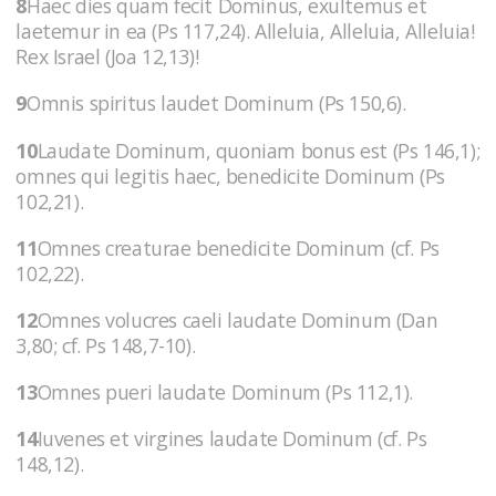
8
Haec dies quam fecit Dominus, exultemus et
laetemur in ea (Ps 117,24). Alleluia, Alleluia, Alleluia!
Rex Israel (Joa 12,13)!
9
Omnis spiritus laudet Dominum (Ps 150,6).
10
Laudate Dominum, quoniam bonus est (Ps 146,1);
omnes qui legitis haec, benedicite Dominum (Ps
102,21).
11
Omnes creaturae benedicite Dominum (cf. Ps
102,22).
12
Omnes volucres caeli laudate Dominum (Dan
3,80; cf. Ps 148,7-10).
13
Omnes pueri laudate Dominum (Ps 112,1).
14
Iuvenes et virgines laudate Dominum (cf. Ps
148,12).