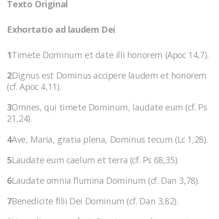
Texto Original
Exhortatio ad laudem Dei
1
Timete Dominum et date illi honorem (Apoc 14,7).
2
Dignus est Dominus accipere laudem et honorem
(cf. Apoc 4,11).
3
Omnes, qui timete Dominum, laudate eum (cf. Ps
21,24).
4
Ave, Maria, gratia plena, Dominus tecum (Lc 1,28).
5
Laudate eum caelum et terra (cf. Ps 68,35).
6
Laudate omnia flumina Dominum (cf. Dan 3,78).
7
Benedicite filii Dei Dominum (cf. Dan 3,82).