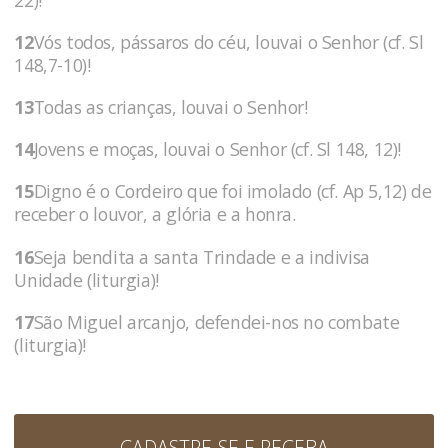
12
Vós todos, pássaros do céu, louvai o Senhor (cf. Sl
148,7-10)!
13
Todas as crianças, louvai o Senhor!
14
Jovens e moças, louvai o Senhor (cf. Sl 148, 12)!
15
Digno é o Cordeiro que foi imolado (cf. Ap 5,12) de
receber o louvor, a glória e a honra.
16
Seja bendita a santa Trindade e a indivisa
Unidade (liturgia)!
17
São Miguel arcanjo, defendei-nos no combate
(liturgia)!
CADASTRE-SE E RECEBA