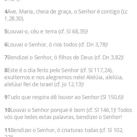
4
Ave, Maria, cheia de graça, o Senhor é contigo (Lc
1,28.30).
5
Louvai-o, céu e terra (cf. Sl 68,35)!
6
Louvai o Senhor, ó rios todos (cf. Dn 3,78)!
7
Bendizei o Senhor, ó filhos de Deus (cf. Dn 3,82)!
8
Este é o dia feito pelo Senhor (cf. Sl 117,24),
exultemos e nos alegremos nele! Alelúia, alelúia,
alelúia! Rei de Israel (cf. Jo 12,13)!
9
Tudo que respira dê louvor ao Senhor (Sl 150,6)!
10
Louvai o Senhor porque é bom (cf. Sl 146,1)! Todos
vós que ledes estas palavras, bendizei o Senhor!
11
Bendizei o Senhor, ó criaturas todas (cf. Sl 102,
22)!