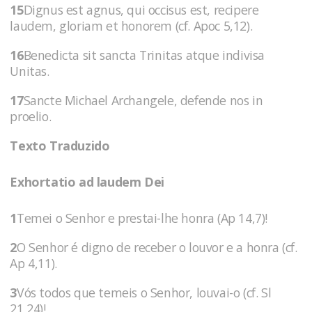
15
Dignus est agnus, qui occisus est, recipere
laudem, gloriam et honorem (cf. Apoc 5,12).
16
Benedicta sit sancta Trinitas atque indivisa
Unitas.
17
Sancte Michael Archangele, defende nos in
proelio.
Texto Traduzido
Exhortatio ad laudem Dei
1
Temei o Senhor e prestai-lhe honra (Ap 14,7)!
2
O Senhor é digno de receber o louvor e a honra (cf.
Ap 4,11).
3
Vós todos que temeis o Senhor, louvai-o (cf. Sl
21,24)!