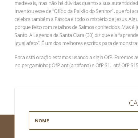
medievais, mas não há dúvidas quanto a sua autenticid
inventou esse de “Ofício da Paixão do Senhor”, que foi 
celebra também a Páscoa e todo o mistério de Jesus. Al
porque feito com retalhos de Salmos conhecidos. Mas é ju
Santo. A Legenda de Santa Clara (30) diz que ela “aprend
igual afeto”. É um dos melhores escritos para demonstrar 
Para está oração estamos usando a sigla OfP. Faremos as 
no pergaminho); OfP ant (antífona) e OfP S1... até OfP S1
CA