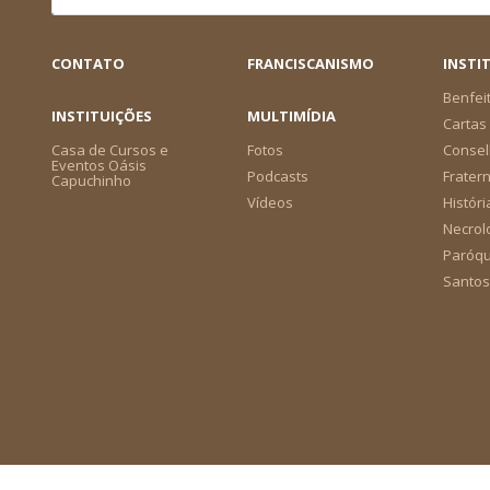
CONTATO
FRANCISCANISMO
INSTI
Benfei
INSTITUIÇÕES
MULTIMÍDIA
Cartas 
Casa de Cursos e
Fotos
Consel
Eventos Oásis
Podcasts
Frater
Capuchinho
Vídeos
Históri
Necrol
Paróqu
Santos