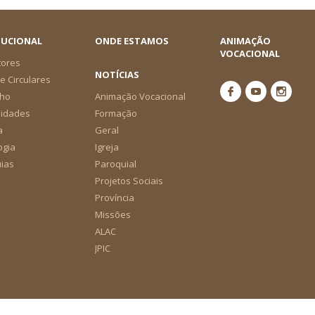
TUCIONAL
ONDE ESTAMOS
ANIMAÇÃO
VOCACIONAL
tores
NOTÍCIAS
e Circulares
ho
Animação Vocacional
nidades
Formação
a
Geral
ogia
Igreja
ias
Paroquial
Projetos Sociais
Província
Missões
ALAC
JPIC