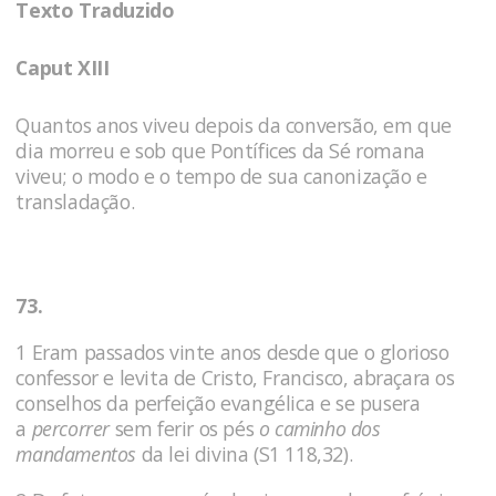
Texto Traduzido
Caput XIII
Quantos anos viveu depois da conversão, em que
dia morreu e sob que Pontífices da Sé romana
viveu; o modo e o tempo de sua canonização e
transladação.
73.
1 Eram passados vinte anos desde que o glorioso
confes­sor e levita de Cristo, Francisco, abraçara os
conselhos da perfeição evangélica e se pusera
a
percorrer
sem ferir os pés
o ca­minho dos
mandamentos
da lei divina (S1 118,32).