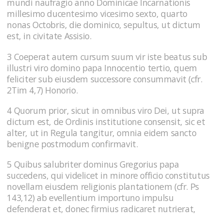
mundi naufragio anno Dominicae Incarnationis
millesimo ducentesimo vicesimo sexto, quarto
nonas Octobris, die dominico, sepultus, ut dictum
est, in civitate Assisio.
3 Coeperat autem cursum suum vir iste beatus sub
illustri viro domino papa Innocentio tertio, quem
feliciter sub eiusdem successore consummavit (cfr.
2Tim 4,7) Honorio.
4 Quorum prior, sicut in omnibus viro Dei, ut supra
dictum est, de Ordinis institutione consensit, sic et
alter, ut in Regula tangitur, omnia eidem sancto
benigne postmodum confirmavit.
5 Quibus salubriter dominus Gregorius papa
succedens, qui videlicet in minore officio constitutus
novellam eiusdem religionis plantationem (cfr. Ps
143,12) ab evellentium importuno impulsu
defenderat et, donec firmius radicaret nutrierat,