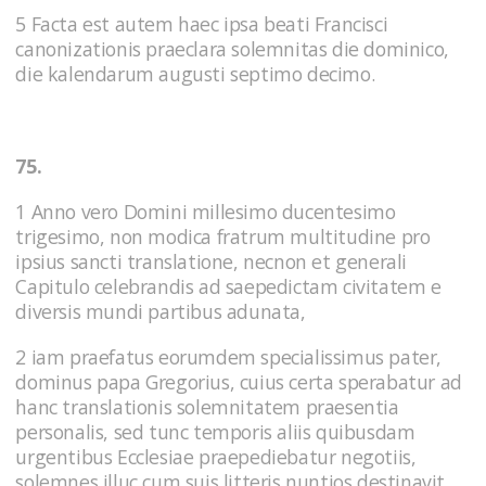
5 Facta est autem haec ipsa beati Francisci
canonizationis praeclara solemnitas die dominico,
die kalendarum augusti septimo decimo.
75.
1 Anno vero Domini millesimo ducentesimo
trigesimo, non modica fratrum multitudine pro
ipsius sancti translatione, necnon et generali
Capitulo celebrandis ad saepedictam civitatem e
diversis mundi partibus adunata,
2 iam praefatus eorumdem specialissimus pater,
dominus papa Gregorius, cuius certa sperabatur ad
hanc translationis solemnitatem praesentia
personalis, sed tunc temporis aliis quibusdam
urgentibus Ecclesiae praepediebatur negotiis,
solemnes illuc cum suis litteris nuntios destinavit,