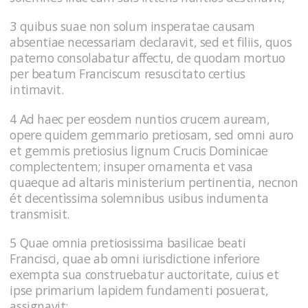
3 quibus suae non solum insperatae causam
absentiae necessariam declaravit, sed et filiis, quos
paterno consolabatur affectu, de quodam mortuo
per beatum Franciscum resuscitato certius
intimavit.
4 Ad haec per eosdem nuntios crucem auream,
opere quidem gemmario pretiosam, sed omni auro
et gemmis pretiosius lignum Crucis Dominicae
complectentem; insuper ornamenta et vasa
quaeque ad altaris ministerium pertinentia, necnon
ét decentìssima solemnibus usibus indumenta
transmisit.
5 Quae omnia pretiosissima basilicae beati
Francisci, quae ab omni iurisdictione inferiore
exempta sua construebatur auctoritate, cuius et
ipse primarium lapidem fundamenti posuerat,
assignavit;