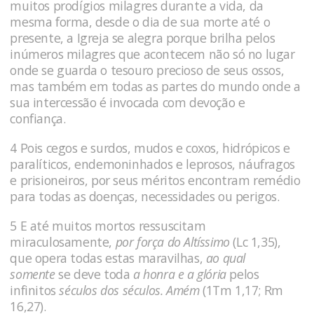
muitos prodígios milagres durante a vida, da
mesma forma, desde o dia de sua morte até o
presente, a Igreja se alegra porque brilha pelos
inúmeros milagres que acontecem não só no lugar
onde se guarda o tesouro precioso de seus ossos,
mas também em todas as partes do mundo onde a
sua intercessão é invocada com devoção e
confiança.
4 Pois cegos e surdos, mudos e coxos, hidrópicos e
paralíticos, ende­moninhados e leprosos, náufragos
e prisioneiros, por seus méritos encontram remédio
para todas as doenças, necessidades ou perigos.
5 E até muitos mortos ressuscitam
miraculosamente,
por força do Altíssimo
(Lc 1,35),
que opera todas estas maravilhas,
ao qual
somente
se deve toda
a honra e a glória
pelos
infinitos
séculos dos séculos. Amém
(1Tm 1,17; Rm
16,27).