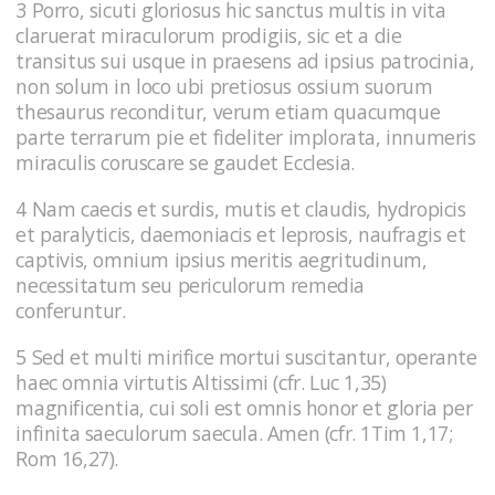
3 Porro, sicuti gloriosus hic sanctus multis in vita
claruerat miraculorum prodigiis, sic et a die
transitus sui usque in praesens ad ipsius patrocinia,
non solum in loco ubi pretiosus ossium suorum
thesaurus reconditur, verum etiam quacumque
parte terrarum pie et fideliter implorata, innumeris
miraculis coruscare se gaudet Ecclesia.
4 Nam caecis et surdis, mutis et claudis, hydropicis
et paralyticis, daemoniacis et leprosis, naufragis et
captivis, omnium ipsius meritis aegritudinum,
necessitatum seu periculorum remedia
conferuntur.
5 Sed et multi mirifice mortui suscitantur, operante
haec omnia virtutis Altissimi (cfr. Luc 1,35)
magnificentia, cui soli est omnis honor et gloria per
infinita saeculorum saecula. Amen (cfr. 1Tim 1,17;
Rom 16,27).