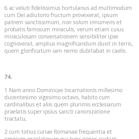
6 ac veluti fidelissimus hortulanus ad multimodum
cum Dei adiutorio fructum provexerat, ipsum
patrem sanctissimum, non solum innumeris et
probatis famosum miraculis, verum etiam cuius
miraculosam conversationem sensibiliter ipse
cognoverat, amplius magnificandum duxit in terris,
quem glorificatum iam nemo dubitabat in caelis.
74.
1 Nam anno Dominicae Incarnationis millesimo
ducentesimo vigesimo octavo, habito cum
cardinalibus et aliis quem plurimis ecclesiarum
praelatis super ipsius sancti canonizatione
tractatu,
2 cum totius curiae Romanae frequentia et
omnium praelatorum qui tunc penes curtam