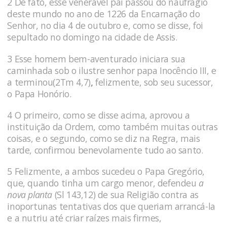
2 De fato, esse ve­nerável pai passou do naufrágio
deste mundo no ano de 1226 da Encarnação do
Senhor, no dia 4 de outubro e, como se disse, foi
sepultado no domingo na cidade de Assis.
3 Esse homem bem-aventurado iniciara sua
caminhada sob o ilustre senhor papa Inocêncio III, e
a terminou(2Tm 4,7)
,
felizmente, sob seu su­cessor,
o Papa Honório.
4 O primeiro, como se disse acima, apro­vou a
instituição da Ordem, como também muitas outras
coisas, e o segundo, como se diz na Regra, mais
tarde, confirmou bene­volamente tudo ao santo.
5 Felizmente, a ambos sucedeu o Papa Gregório,
que, quando tinha um cargo menor, defendeu
a
nova planta
(Sl 143,12) de sua Religião contra as
inoportunas tentati­vas dos que queriam arrancá-la
e a nutriu até criar raízes mais fir­mes,