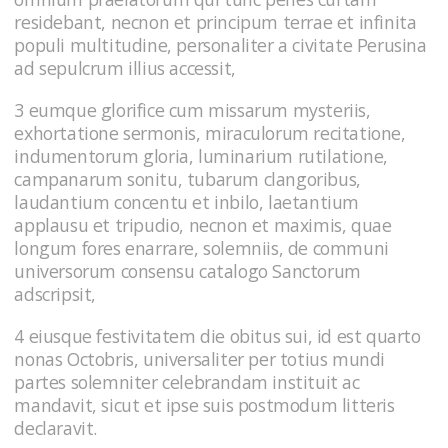
residebant, necnon et principum terrae et infinita
populi multitudine, personaliter a civitate Perusina
ad sepulcrum illius accessit,
3 eumque glorifice cum missarum mysteriis,
exhortatione sermonis, miraculorum recitatione,
indumentorum gloria, luminarium rutilatione,
campanarum sonitu, tubarum clangoribus,
laudantium concentu et inbilo, laetantium
applausu et tripudio, necnon et maximis, quae
longum fores enarrare, solemniis, de communi
universorum consensu catalogo Sanctorum
adscripsit,
4 eiusque festivitatem die obitus sui, id est quarto
nonas Octobris, universaliter per totius mundi
partes solemniter celebrandam instituit ac
mandavit, sicut et ipse suis postmodum litteris
declaravit.