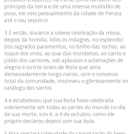
prín­cipes da terra e de uma imensa multidão de
povo, ele veio pesso­almente da cidade de Perusa
até o seu sepulcro.
3 E então, duran­te a solene celebração da missa,
depois da homilia, lidos os mila­gres, no esplendor
dos sagrados paramentos, no brilho das tochas, ao
toque dos sinos, ao soar das trombetas, ao canto e
júbilo dos cantores, sob aplausos e aclamações de
alegria e ou­tros sinais de festa que seria
demasiadamente longo narrar, com o consenso
total da comunidade, inscreveu-o gloriosamente no
ca­tálogo dos santos
4 e estabeleceu que sua festa fosse celebrada
solenemente em todas as partes do mundo no dia
de sua morte, isto é, a 4 de outubro, como ele
próprio declarou depois com sua bula.
5 Essa preclara solenidade da canonização do bem-