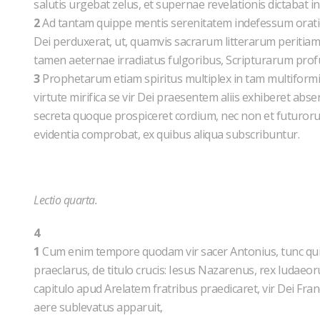
salutis urgebat zelus, et supernae revelationis dictabat in
2
Ad tantam quippe mentis serenitatem indefessum oratio
Dei perduxerat, ut, quamvis sacrarum litterarum peritia
tamen aeternae irradiatus fulgoribus, Scripturarum prof
3
Prophetarum etiam spiritus multiplex in tam multiformis p
virtute mirifica se vir Dei praesentem aliis exhiberet ab
secreta quoque prospiceret cordium, nec non et futuror
evidentia comprobat, ex quibus aliqua subscribuntur.
Lectio quarta.
4
1
Cum enim tempore quodam vir sacer Antonius, tunc qui
praeclarus, de titulo crucis: Iesus Nazarenus, rex Iudaeoru
capitulo apud Arelatem fratribus praedicaret, vir Dei Franc
aere sublevatus apparuit,