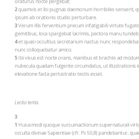
oraturus nocte pergebat;
2
quamvis et ibi pugnas daemonum horribiles senserit, 
ipsum ab orationis studio perturbare.
3
Verum illis ferventium precum infatigabili virtute fugat
gemitibus, loca spargebat lacrimis, pectora manu tunde
4
et quasi occultius secretarium nactus nunc respondebat 
nunc colloquebatur amico.
5
Ibi visus est nocte orans, manibus et brachiis ad modum 
nubecula quadam fulgente circumdatus, ut illustrationis e
elevatione facta perlustratio testis esset.
Lectio tertia.
3
1
Huiusmodi quoque sursumactionum supernaturali virtute, 
occulta divinae Sapientiae (cfr. Ps 50,8) pandebantur, qua