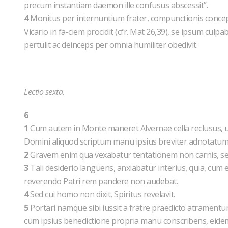
precum instantiam daemon ille confusus abscessit”.
4
Monitus per internuntium frater, compunctionis concepto 
Vicario in fa-ciem procidit (cfr. Mat 26,39), se ipsum culpa
pertulit ac deinceps per omnia humiliter obedivit.
Lectio sexta.
6
1
Cum autem in Monte maneret Alvernae cella reclusus, u
Domini aliquod scriptum manu ipsius breviter adnotatum
2
Gravem enim qua vexabatur tentationem non carnis, sed s
3
Tali desiderio languens, anxiabatur interius, quia, cum e
reverendo Patri rem pandere non audebat.
4
Sed cui homo non dixit, Spiritus revelavit.
5
Portari namque sibi iussit a fratre praedicto atrament
cum ipsius benedictione propria manu conscribens, eidem qu