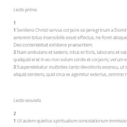
Lectio prima.
1
1
Sentiens Christi servus corpore se peregrinum a Domino (
amorem totus insensibilis esset effectus, ne foret absque
Deo contendebat exhibere praesentem.
2
Nam ambulans et sedens, intus et foris, laborans et vacan
quidquid erat in eo non solum cordis et corporis, verum 
3
Suspendebatur multoties tanto devotionis excessu, u
aliquid sentiens, quid circa se ageretur exterius, omnino n
Lectio secunda.
2
1
Ut autem quietius spiritualium consolationum immissiones