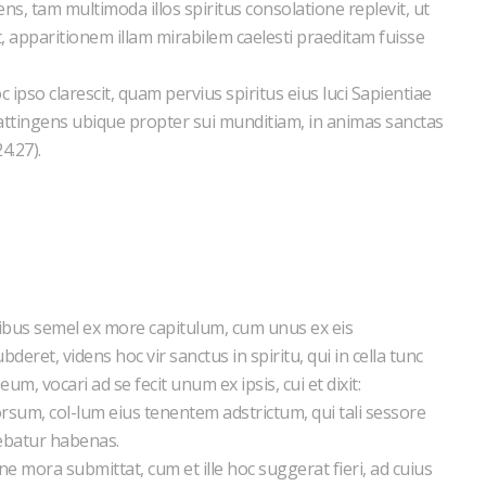
ns, tam multimoda illos spiritus consolatione replevit, ut
et, apparitionem illam mirabilem caelesti praeditam fuisse
ipso clarescit, quam pervius spiritus eius luci Sapientiae
 attingens ubique propter sui munditiam, in animas sanctas
4.27).
ibus semel ex more capitulum, cum unus ex eis
deret, videns hoc vir sanctus in spiritu, qui in cella tunc
m, vocari ad se fecit unum ex ipsis, cui et dixit:
dorsum, col-lum eius tenentem adstrictum, qui tali sessore
quebatur habenas.
ine mora submittat, cum et ille hoc suggerat fieri, ad cuius