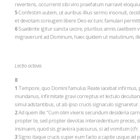
revertens, occurrenti sibi viro praefatum narravit eloq
5
Confestim autem, ut auribus illius sermo insonuit, cecidi
et devotam coniugem libere Deo ex tunc famulari permitt
6
Suadente igitur sancta uxore, pluribus annis caelibem 
migraverunt ad Dominum, haec quidem ut matutinum, ille v
Lectio octava.
8
1
Tempore, quo Domini famulus Reate iacebat infirmus, 
mundanus, infirmitate gravi correptus et lectulo decuba
simul adstantibus, ut ab ipso crucis signaculo signaretur.
2
Ad quem ille: “Cum olim vixeris secundum desideria carnis (
propter te, sed propter devotas intercedentium preces, si
insinuem, quod sis graviora passurus, si ad vomitum (cfr. 
3
Signo itaque crucis super eum facto a capite usque ad 