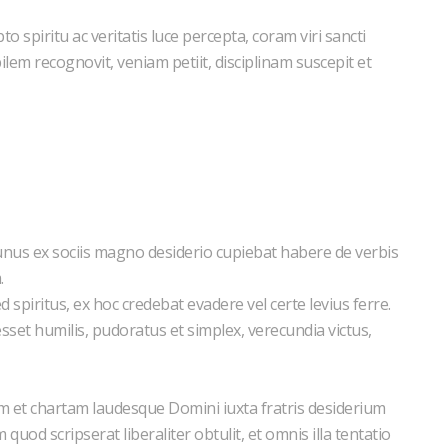
spiritu ac veritatis luce percepta, coram viri sancti
bilem recognovit, veniam petiit, disciplinam suscepit et
nus ex sociis magno desiderio cupiebat habere de verbis
.
piritus, ex hoc credebat evadere vel certe levius ferre.
sset humilis, pudoratus et simplex, verecundia victus,
um et chartam laudesque Domini iuxta fratris desiderium
od scripserat liberaliter obtulit, et omnis illa tentatio