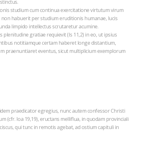
stinctus.
nis studium cum continua exercitatione virtutum virum
m non habuerit per studium eruditionis humanae, lucis
unda limpido intellectus scrutaretur acumine.
lenitudine gratiae requievit (Is 11,2) in eo, ut ipsius
sentibus notitiamque certam haberet longe distantium,
um praenuntiaret eventus, sicut multiplicium exemplorum
dem praedicator egregius, nunc autem confessor Christi
m (cfr. Ioa 19,19), eructans melliflua, in quodam provinciali
iscus, qui tunc in remotis agebat, ad ostium capituli in