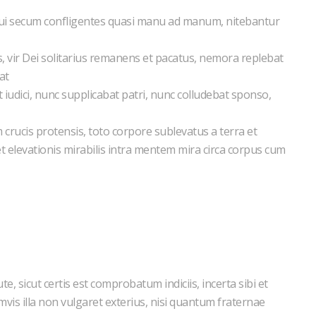
qui secum confligentes quasi manu ad manum, nitebantur
is, vir Dei solitarius remanens et pacatus, nemora replebat
bat
iudici, nunc supplicabat patri, nunc colludebat sponso,
crucis protensis, toto corpore sublevatus a terra et
t elevationis mirabilis intra mentem mira circa corpus cum
sicut certis est comprobatum indiciis, incerta sibi et
mvis illa non vulgaret exterius, nisi quantum fraternae