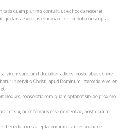
tatis quam plurimis contulit, ut ex hoc claresceret
, qui tantae virtutis efficaciam in schedula conscripta
, virum sanctum fiducialiter adiens, postulabat obnixe,
batur in servitio Christi, apud Dominum intercedere vellet,
ret.
vit eloquiis, consolationem, quam optabat sibi de proximo
ntiaret et sui, nunc tempus esse clementiae, postmodum
, et benedictione accepta, domum cum festinatione