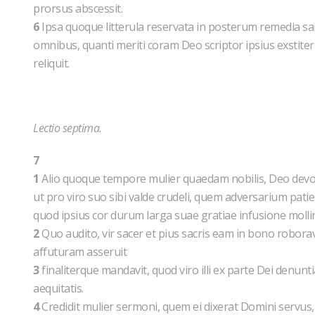
prorsus abscessit.
6
Ipsa quoque litterula reservata in posterum remedia sani
omnibus, quanti meriti coram Deo scriptor ipsius exstiterit
reliquit.
Lectio septima.
7
1
Alio quoque tempore mulier quaedam nobilis, Deo devota
ut pro viro suo sibi valde crudeli, quem adversarium patie
quod ipsius cor durum larga suae gratiae infusione molli
2
Quo audito, vir sacer et pius sacris eam in bono robora
affuturam asseruit
3
finaliterque mandavit, quod viro illi ex parte Dei denu
aequitatis.
4
Credidit mulier sermoni, quem ei dixerat Domini servus