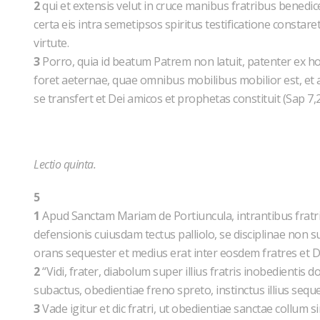
2
qui et extensis velut in cruce manibus fratribus benedice
certa eis intra semetipsos spiritus testificatione constar
virtute.
3
Porro, quia id beatum Patrem non latuit, patenter ex hoc 
foret aeternae, quae omnibus mobilibus mobilior est, et
se transfert et Dei amicos et prophetas constituit (Sap 7,2
Lectio quinta.
5
1
Apud Sanctam Mariam de Portiuncula, intrantibus fratr
defensionis cuiusdam tectus palliolo, se disciplinae non sub
orans sequester et medius erat inter eosdem fratres et Deu
2
“Vidi, frater, diabolum super illius fratris inobedientis 
subactus, obedientiae freno spreto, instinctus illius se
3
Vade igitur et dic fratri, ut obedientiae sanctae collum s