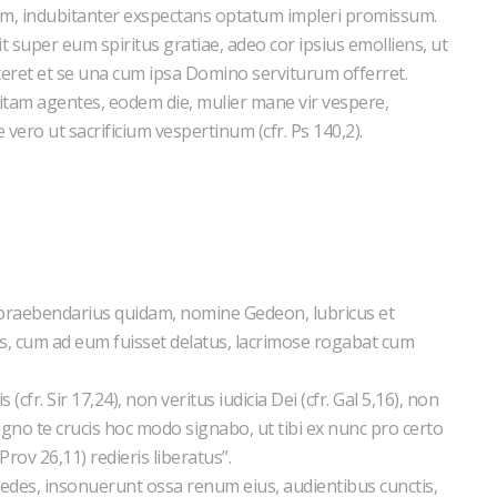
uium, indubitanter exspectans optatum impleri promissum.
t super eum spiritus gratiae, adeo cor ipsius emolliens, ut
eret et se una cum ipsa Domino serviturum offerret.
vitam agentes, eodem die, mulier mane vir vespere,
ero ut sacrificium vespertinum (cfr. Ps 140,2).
praebendarius quidam, nomine Gedeon, lubricus et
ns, cum ad eum fuisset delatus, lacrimose rogabat cum
cfr. Sir 17,24), non veritus iudicia Dei (cfr. Gal 5,16), non
gno te crucis hoc modo signabo, ut tibi ex nunc pro certo
Prov 26,11) redieris liberatus”.
pedes, insonuerunt ossa renum eius, audientibus cunctis,