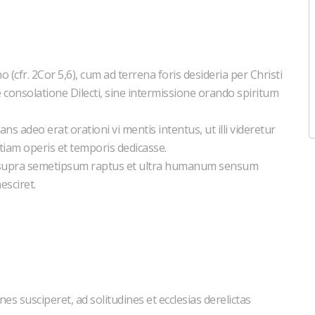
cfr. 2Cor 5,6), cum ad terrena foris desideria per Christi
 consolatione Dilecti, sine intermissione orando spiritum
s adeo erat orationi vi mentis intentus, ut illi videretur
etiam operis et temporis dedicasse.
t supra semetipsum raptus et ultra humanum sensum
esciret.
 susciperet, ad solitudines et ecclesias derelictas