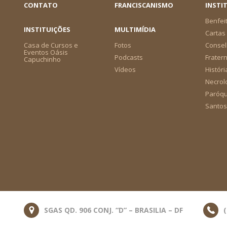
CONTATO
FRANCISCANISMO
INSTI
Benfei
INSTITUIÇÕES
MULTIMÍDIA
Cartas 
Casa de Cursos e
Fotos
Consel
Eventos Oásis
Podcasts
Frater
Capuchinho
Vídeos
Históri
Necrol
Paróqu
Santos
SGAS QD. 906 CONJ. “D” – BRASILIA – DF