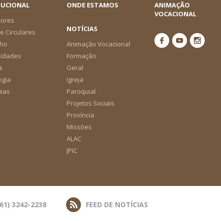
TUCIONAL
ONDE ESTAMOS
ANIMAÇÃO
VOCACIONAL
tores
NOTÍCIAS
e Circulares
ho
Animação Vocacional
nidades
Formação
a
Geral
ogia
Igreja
ias
Paroquial
Projetos Sociais
Província
Missões
ALAC
JPIC
(61) 3242-2238
FEED DE NOTÍCIAS