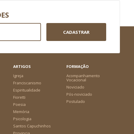
DES
CADASTRAR
ARTIGOS
FORMAÇÃO
Igreja
Acompanhamento
Vocacional
Franciscanismo
Noviciado
Espiritualidade
Pós-noviciado
Fioretti
Postulado
Poesia
Memória
Psicologia
Santos Capuchinhos
Provincia