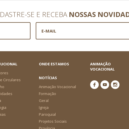
DASTRE-SE E RECEBA
NOSSAS NOVIDA
TUCIONAL
ONDE ESTAMOS
ANIMAÇÃO
VOCACIONAL
tores
NOTÍCIAS
e Circulares
ho
Animação Vocacional
nidades
Formação
a
Geral
ogia
Igreja
ias
Paroquial
Projetos Sociais
Província