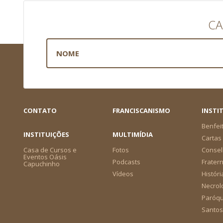
CA
CONTATO
FRANCISCANISMO
INSTI
Benfei
INSTITUIÇÕES
MULTIMÍDIA
Cartas 
Casa de Cursos e
Fotos
Consel
Eventos Oásis
Podcasts
Frater
Capuchinho
Vídeos
Históri
Necrol
Paróqu
Santos