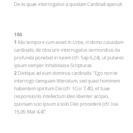
De iis quae interrogatus a quodam Cardinali aperuit.
104
1
Alio tempore cum esset in Urbe, in domo cuiusdam
cardinalis, de obscuris interrogatus sermonibus ita
profunda ponebat in lucem (cfr. Sap 6,24), ut putares
ipsum semper inhabitasse Scripturas.
2
Dixitque ad eum dominus cardinalis: “Ego non te
interrogo tamquam litteratum, sed quasi hominem
habentem spiritum Dei (cfr. 1Cor 7,40), et tuae
responsionis intellectum ideo libenter accipio,
quoniam scio ipsum a solo Deo procedere (cfr. Ioa
15,26; Mat 4,4)”.