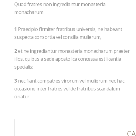
Quod fratres non ingrediantur monasteria
monacharum
1
Praecipio firmiter fratribus universis, ne habeant
suspecta consortia vel consilia mulierum,
2
et ne ingrediantur monasteria monacharum praeter
illos, quibus a sede apostolica concessa est licentia
specialis;
3
nec fiant compatres virorum vel mulierum nec hac
occasione inter fratres vel de fratribus scandalum
oriatur.
CA