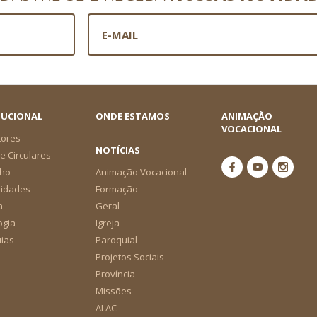
TUCIONAL
ONDE ESTAMOS
ANIMAÇÃO
VOCACIONAL
tores
NOTÍCIAS
e Circulares
ho
Animação Vocacional
nidades
Formação
a
Geral
ogia
Igreja
ias
Paroquial
Projetos Sociais
Província
Missões
ALAC