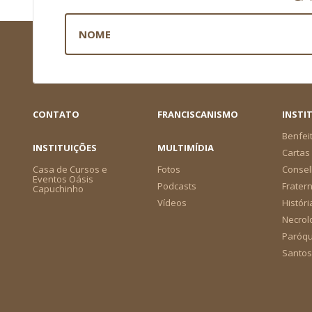
CONTATO
FRANCISCANISMO
INSTI
Benfei
INSTITUIÇÕES
MULTIMÍDIA
Cartas 
Casa de Cursos e
Fotos
Consel
Eventos Oásis
Podcasts
Frater
Capuchinho
Vídeos
Históri
Necrol
Paróqu
Santos