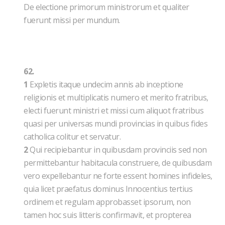
De electione primorum ministrorum et qualiter
fuerunt missi per mundum.
62.
1
Expletis itaque undecim annis ab inceptione
religionis et multiplicatis numero et merito fratribus,
electi fuerunt ministri et missi cum aliquot fratribus
quasi per universas mundi provincias in quibus fides
catholica colitur et servatur.
2
Qui recipiebantur in quibusdam provinciis sed non
permittebantur habitacula construere, de quibusdam
vero expellebantur ne forte essent homines infideles,
quia licet praefatus dominus Innocentius tertius
ordinem et regulam approbasset ipsorum, non
tamen hoc suis litteris confirmavit, et propterea