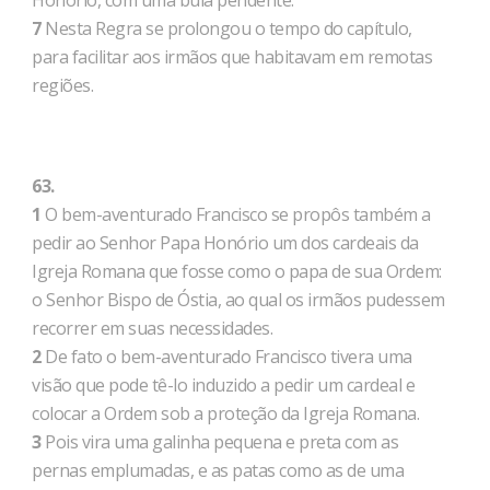
Honório, com uma bula pendente.
7
Nesta Regra se prolongou o tempo do capítulo,
para facilitar aos irmãos que habitavam em remotas
regiões.
63.
1
O bem-aventurado Francisco se propôs também a
pedir ao Senhor Papa Honório um dos cardeais da
Igreja Romana que fosse como o papa de sua Ordem:
o Senhor Bispo de Óstia, ao qual os irmãos pudessem
recorrer em suas necessidades.
2
De fato o bem-aventurado Francisco tivera uma
visão que pode tê-lo induzido a pedir um cardeal e
colocar a Ordem sob a proteção da Igreja Romana.
3
Pois vira uma galinha pequena e preta com as
pernas emplumadas, e as patas como as de uma