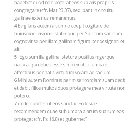
habebat quod non poterat eos sub alis propriis
congregare (cfr. Mat 23,37), sed ibant in circuitu
gallinae exterius remanentes.
4
Evigilans autem a somno coepit cogitare de
huiusmodi visione, statimque per Spiritum sanctum
cognovit se per illam gallinam figuraliter designari et
ait:
5
“Ego sum illa gallina, statura pusillus nigerque
natura, qui debeo esse simplex ut columba et
affectibus pennatis virtutum volare ad caelum.
6
Mihi autem Dominus per misericordiam suam dedit
et dabit filios multos quos protegere mea virtute non
potero,
7
unde oportet ut eos sanctae Ecclesiae
recommendem quae sub umbra alarum suarum eos
protegat (cfr. Ps 16,8) et gubernet”.