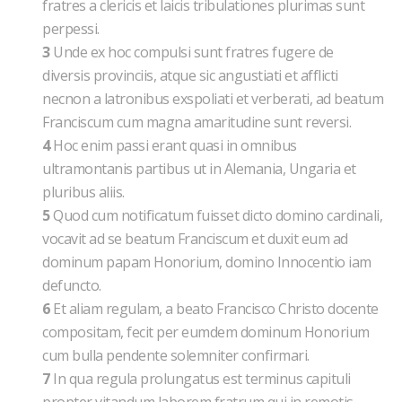
fratres a clericis et laicis tribulationes plurimas sunt
perpessi.
3
Unde ex hoc compulsi sunt fratres fugere de
diversis provinciis, atque sic angustiati et afflicti
necnon a latronibus exspoliati et verberati, ad beatum
Franciscum cum magna amaritudine sunt reversi.
4
Hoc enim passi erant quasi in omnibus
ultramontanis partibus ut in Alemania, Ungaria et
pluribus aliis.
5
Quod cum notificatum fuisset dicto domino cardinali,
vocavit ad se beatum Franciscum et duxit eum ad
dominum papam Honorium, domino Innocentio iam
defuncto.
6
Et aliam regulam, a beato Francisco Christo docente
compositam, fecit per eumdem dominum Honorium
cum bulla pendente solemniter confirmari.
7
In qua regula prolungatus est terminus capituli