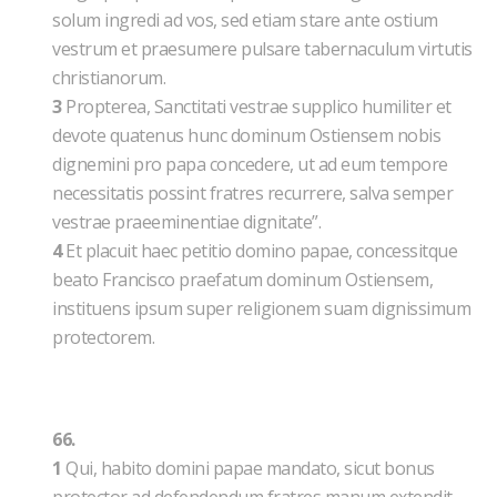
solum ingredi ad vos, sed etiam stare ante ostium
vestrum et praesumere pulsare tabernaculum virtutis
christianorum.
3
Propterea, Sanctitati vestrae supplico humiliter et
devote quatenus hunc dominum Ostiensem nobis
dignemini pro papa concedere, ut ad eum tempore
necessitatis possint fratres recurrere, salva semper
vestrae praeeminentiae dignitate”.
4
Et placuit haec petitio domino papae, concessitque
beato Francisco praefatum dominum Ostiensem,
instituens ipsum super religionem suam dignissimum
protectorem.
66.
1
Qui, habito domini papae mandato, sicut bonus