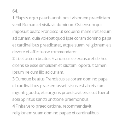
64.
1
Elapsis ergo paucis annis post visionem praedictam
venit Romam et visitavit dominum Ostiensem qui
imposuit beato Francisco ut sequenti mane iret secum
ad curiam, quia volebat quod ipse coram domino papa
et cardinalibus praedicaret, atque suam religionem eis
devote et affectuose commendaret.
2
Licet autem beatus Franciscus se excusaret de hoc
dicens se esse simplicem et idiotam, oportuit tamen
ipsum ire cum illo ad curiam.
3
Cumque beatus Franciscus se coram domino papa
et cardinalibus praesentasset, visus est ab eis cum
ingenti gaudio, et surgens praedicavit eis sicut fuerat
sola Spiritus sancti unctione praemonitus.
4
Finita vero praedicatione, recommendavit
religionem suam domino papae et cardinalibus