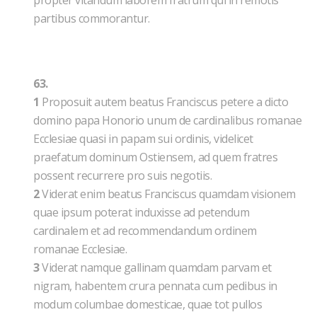
propter vitandum laborem fratrum qui in remotis
partibus commorantur.
63.
1
Proposuit autem beatus Franciscus petere a dicto
domino papa Honorio unum de cardinalibus romanae
Ecclesiae quasi in papam sui ordinis, videlicet
praefatum dominum Ostiensem, ad quem fratres
possent recurrere pro suis negotiis.
2
Viderat enim beatus Franciscus quamdam visionem
quae ipsum poterat induxisse ad petendum
cardinalem et ad recommendandum ordinem
romanae Ecclesiae.
3
Viderat namque gallinam quamdam parvam et
nigram, habentem crura pennata cum pedibus in
modum columbae domesticae, quae tot pullos