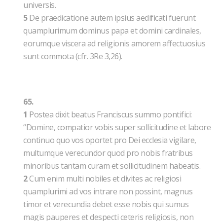
universis.
5
De praedicatione autem ipsius aedificati fuerunt
quamplurimum dominus papa et domini cardinales,
eorumque viscera ad religionis amorem affectuosius
sunt commota (cfr. 3Re 3,26).
65.
1
Postea dixit beatus Franciscus summo pontifici:
“Domine, compatior vobis super sollicitudine et labore
continuo quo vos oportet pro Dei ecclesia vigilare,
multumque verecundor quod pro nobis fratribus
minoribus tantam curam et sollicitudinem habeatis.
2
Cum enim multi nobiles et divites ac religiosi
quamplurimi ad vos intrare non possint, magnus
timor et verecundia debet esse nobis qui sumus
magis pauperes et despecti ceteris religiosis, non