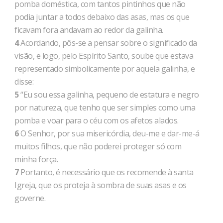
pomba doméstica, com tantos pintinhos que não
podia juntar a todos debaixo das asas, mas os que
ficavam fora andavam ao redor da galinha.
4
Acordando, pôs-se a pensar sobre o significado da
visão, e logo, pelo Espírito Santo, soube que estava
representado simbolicamente por aquela galinha, e
disse:
5
“Eu sou essa galinha, pequeno de estatura e negro
por natureza, que tenho que ser simples como uma
pomba e voar para o céu com os afetos alados.
6
O Senhor, por sua misericórdia, deu-me e dar-me-á
muitos filhos, que não poderei proteger só com
minha força.
7
Portanto, é necessário que os recomende à santa
Igreja, que os proteja à sombra de suas asas e os
governe.