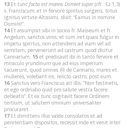
13
Et tunc
facta est manns Domint super
(cfr. Ez 1,3)
s. Franciscum; et in fervore spiritus surgens, totus
ignitus virtute Altissimi, dixit: “Eamus in nomine
Domini!”.
14
Et assumpsit sibi in socios fr. Masseum et fr.
Angelum, sanctos viros; et cum iret quasi fulgur in
impetu spiritus, non attendens ad viam vel ad
semitam, pervenerunt ad castrum quod dicitur
Cannarium,
15
et predicavit ibi in tanto fervore et
miraculo yrundinum que ad eius imperium
tacuerunt, quod omnes illi de Cannario, mares et
mulieres, volebant ire, relicto castro, post eum.
16
Sanctus vero Franciscus ait illis: “Non festinetis,
et ego ordinabo quid pro salute vestra facere
debeatis”. Et ex tunc cogitavit facere Ordinem
tertium, ut salutem omnium universaliter
procuraret.
17
Et dimittens illos valde consolatos et ad
penitentiam dispositos, recessit inde et venit inter