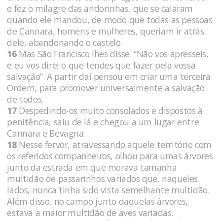
e fez o milagre das andorinhas, que se calaram
quando ele mandou, de modo que todas as pessoas
de Cannara, homens e mulheres, queriam ir atrás
dele, abandonando o castelo.
16
Mas São Francisco lhes disse: “Não vos apresseis,
e eu vos direi o que tendes que fazer pela vossa
salvação”. A partir daí pensou em criar uma terceira
Ordem, para promover universalmente a salvação
de todos.
17
Despedindo-os muito consolados e dispostos à
penitência, saiu de lá e chegou a um lugar entre
Cannara e Bevagna.
18
Nesse fervor, atravessando aquele território com
os referidos companheiros, olhou para umas árvores
junto da estrada em que morava tamanha
multidão de passarinhos variados que, naqueles
lados, nunca tinha sido vista semelhante multidão.
Além disso, no campo junto daquelas árvores,
estava a maior multidão de aves variadas.