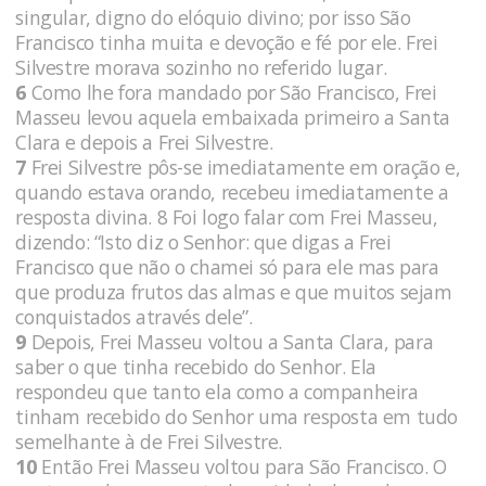
singular, digno do elóquio divino; por isso São
Francisco tinha muita e devoção e fé por ele. Frei
Silvestre morava sozinho no referido lugar.
6
Como lhe fora mandado por São Francisco, Frei
Masseu levou aquela embaixada primeiro a Santa
Clara e depois a Frei Silvestre.
7
Frei Silvestre pôs-se imediatamente em oração e,
quando estava orando, recebeu imediatamente a
resposta divina. 8 Foi logo falar com Frei Masseu,
dizendo: “Isto diz o Senhor: que digas a Frei
Francisco que não o chamei só para ele mas para
que produza frutos das almas e que muitos sejam
conquistados através dele”.
9
Depois, Frei Masseu voltou a Santa Clara, para
saber o que tinha recebido do Senhor. Ela
respondeu que tanto ela como a companheira
tinham recebido do Senhor uma resposta em tudo
semelhante à de Frei Silvestre.
10
Então Frei Masseu voltou para São Francisco. O