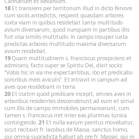
Cannarium et Bevanium.
18
Et transiens per territorium illud in dicto fervore
cum sociis antedictis, respexit quasdam arbores
iuxta viam in quibus residebat tanta multitudo
avium diversarum, quod nunquam in partibus illis
fuit visa similis multitudo. In campo insuper iuxta
predictas arbores multitudo maxima diversarum
avium residebat.
19
Quam multitudinem s. Franciscus prospiciens et
admirans, facto super se Spiritu Dei, dixit sociis:
“Vobis hic in via me expectantibus, ibo et predicabo
sororibus meis aviculis”. Et intravit in campum ad
aves que residebant in terra.
20
Et statim quod predicare incepit, omnes aves in
arboribus residentes descenderunt ad eum et simul
cum illis de campo immobiles permanserunt, cum
tamen s. Franciscus iret inter eas plurimas tunica
contingendo.
21
Et nulla earum penitus movebatur,
sicut recitavit fr. Iacobus de Massa, sanctus homo,
qui omnia supradicta habuit ab ore fr. Massei, qui in