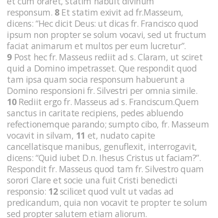
et cum oraret, statim habuit divinum
responsum.
8
Et statim exivit ad fr.Masseum,
dicens: “Hec dicit Deus: ut dicas fr. Francisco quod
ipsum non propter se solum vocavi, sed ut fructum
faciat animarum et multos per eum lucretur”.
9
Post hec fr. Masseus rediit ad s. Claram, ut sciret
quid a Domino impetrasset. Que respondit quod
tam ipsa quam socia responsum habuerunt a
Domino responsioni fr. Silvestri per omnia simile.
10
Rediit ergo fr. Masseus ad s. Franciscum.Quem
sanctus in caritate recipiens, pedes abluendo
refectionemque parando; sumpto cibo, fr. Masseum
vocavit in silvam,
11
et, nudato capite
cancellatisque manibus, genuflexit, interrogavit,
dicens: “Quid iubet D.n. Ihesus Cristus ut faciam?”.
Respondit fr. Masseus quod tam fr. Silvestro quam
sorori Clare et socie una fuit Cristi benedicti
responsio:
12
scilicet quod vult ut vadas ad
predicandum, quia non vocavit te propter te solum
sed propter salutem etiam aliorum.