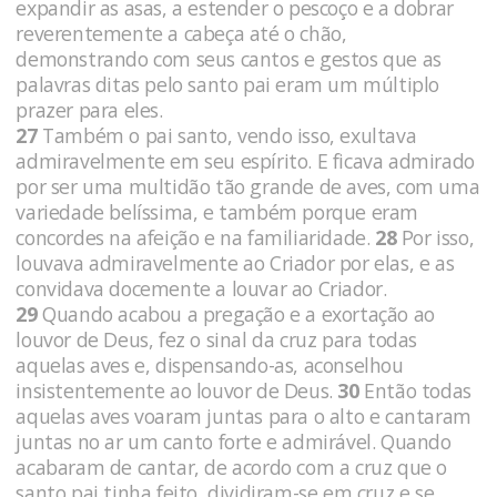
expandir as asas, a estender o pescoço e a dobrar
reverentemente a cabeça até o chão,
demonstrando com seus cantos e gestos que as
palavras ditas pelo santo pai eram um múltiplo
prazer para eles.
27
Também o pai santo, vendo isso, exultava
admiravelmente em seu espírito. E ficava admirado
por ser uma multidão tão grande de aves, com uma
variedade belíssima, e também porque eram
concordes na afeição e na familiaridade.
28
Por isso,
louvava admiravelmente ao Criador por elas, e as
convidava docemente a louvar ao Criador.
29
Quando acabou a pregação e a exortação ao
louvor de Deus, fez o sinal da cruz para todas
aquelas aves e, dispensando-as, aconselhou
insistentemente ao louvor de Deus.
30
Então todas
aquelas aves voaram juntas para o alto e cantaram
juntas no ar um canto forte e admirável. Quando
acabaram de cantar, de acordo com a cruz que o
santo pai tinha feito, dividiram-se em cruz e se