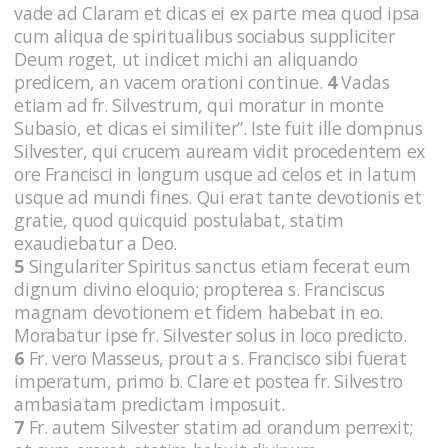
vade ad Claram et dicas ei ex parte mea quod ipsa
cum aliqua de spiritualibus sociabus suppliciter
Deum roget, ut indicet michi an aliquando
predicem, an vacem orationi continue.
4
Vadas
etiam ad fr. Silvestrum, qui moratur in monte
Subasio, et dicas ei similiter”. Iste fuit ille dompnus
Silvester, qui crucem auream vidit procedentem ex
ore Francisci in longum usque ad celos et in latum
usque ad mundi fines. Qui erat tante devotionis et
gratie, quod quicquid postulabat, statim
exaudiebatur a Deo.
5
Singulariter Spiritus sanctus etiam fecerat eum
dignum divino eloquio; propterea s. Franciscus
magnam devotionem et fidem habebat in eo.
Morabatur ipse fr. Silvester solus in loco predicto.
6
Fr. vero Masseus, prout a s. Francisco sibi fuerat
imperatum, primo b. Clare et postea fr. Silvestro
ambasiatam predictam imposuit.
7
Fr. autem Silvester statim ad orandum perrexit;