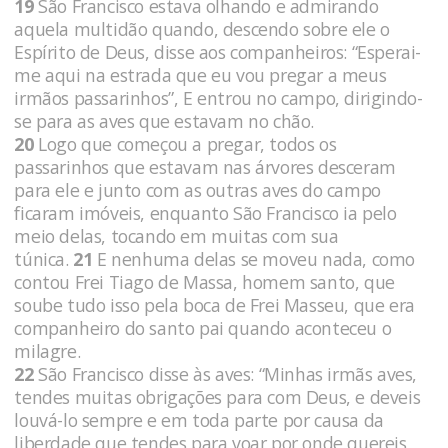
19
São Francisco estava olhando e admirando
aquela multidão quando, descendo sobre ele o
Espírito de Deus, disse aos companheiros: “Esperai-
me aqui na estrada que eu vou pregar a meus
irmãos passarinhos”, E entrou no campo, dirigindo-
se para as aves que estavam no chão.
20
Logo que começou a pregar, todos os
passarinhos que estavam nas árvores desceram
para ele e junto com as outras aves do campo
ficaram imóveis, enquanto São Francisco ia pelo
meio delas, tocando em muitas com sua
túnica.
21
E nenhuma delas se moveu nada, como
contou Frei Tiago de Massa, homem santo, que
soube tudo isso pela boca de Frei Masseu, que era
companheiro do santo pai quando aconteceu o
milagre.
22
São Francisco disse às aves: “Minhas irmãs aves,
tendes muitas obrigações para com Deus, e deveis
louvá-lo sempre e em toda parte por causa da
liberdade que tendes para voar por onde quereis,