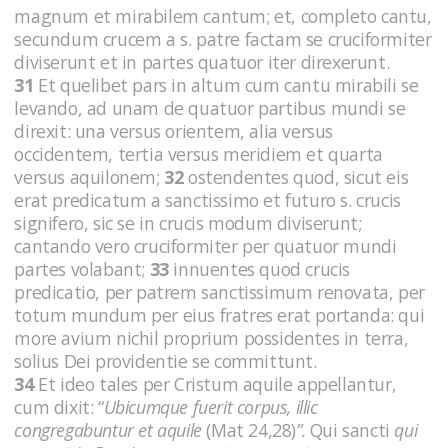
magnum et mirabilem cantum; et, completo cantu,
secundum crucem a s. patre factam se cruciformiter
diviserunt et in partes quatuor iter direxerunt.
31
Et quelibet pars in altum cum cantu mirabili se
levando, ad unam de quatuor partibus mundi se
direxit: una versus orientem, alia versus
occidentem, tertia versus meridiem et quarta
versus aquilonem;
32
ostendentes quod, sicut eis
erat predicatum a sanctissimo et futuro s. crucis
signifero, sic se in crucis modum diviserunt;
cantando vero cruciformiter per quatuor mundi
partes volabant;
33
innuentes quod crucis
predicatio, per patrem sanctissimum renovata, per
totum mundum per eius fratres erat portanda: qui
more avium nichil proprium possidentes in terra,
solius Dei providentie se committunt.
34
Et ideo tales per Cristum aquile appellantur,
cum dixit: “
Ubicumque fuerit corpus, illic
congregabuntur et aquile
(Mat 24,28)
”.
Qui sancti
qui