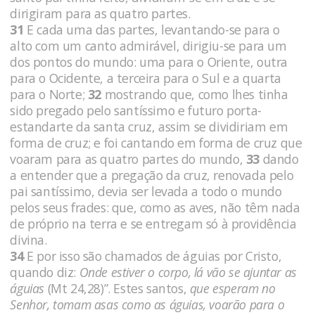
dirigiram para as quatro partes.
31
E cada uma das partes, levantando-se para o
alto com um canto admirável, dirigiu-se para um
dos pontos do mundo: uma para o Oriente, outra
para o Ocidente, a terceira para o Sul e a quarta
para o Norte;
32
mostrando que, como lhes tinha
sido pregado pelo santíssimo e futuro porta-
estandarte da santa cruz, assim se dividiriam em
forma de cruz; e foi cantando em forma de cruz que
voaram para as quatro partes do mundo,
33
dando
a entender que a pregação da cruz, renovada pelo
pai santíssimo, devia ser levada a todo o mundo
pelos seus frades: que, como as aves, não têm nada
de próprio na terra e se entregam só à providência
divina.
34
E por isso são chamados de águias por Cristo,
quando diz:
Onde estiver o corpo, lá vão se ajuntar as
águias
(Mt 24,28)”. Estes santos,
que esperam no
Senhor, tomam asas como as águias, voarão para o