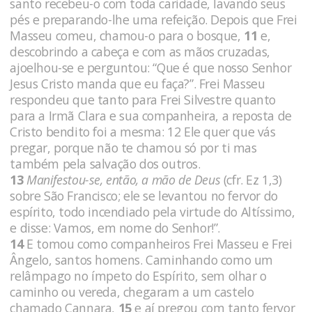
santo recebeu-o com toda caridade, lavando seus
pés e preparando-lhe uma refeição. Depois que Frei
Masseu comeu, chamou-o para o bosque,
11
e,
descobrindo a cabeça e com as mãos cruzadas,
ajoelhou-se e perguntou: “Que é que nosso Senhor
Jesus Cristo manda que eu faça?”. Frei Masseu
respondeu que tanto para Frei Silvestre quanto
para a Irmã Clara e sua companheira, a reposta de
Cristo bendito foi a mesma: 12 Ele quer que vás
pregar, porque não te chamou só por ti mas
também pela salvação dos outros.
13
Manifestou-se, então, a mão de Deus
(cfr. Ez 1,3)
sobre São Francisco; ele se levantou no fervor do
espírito, todo incendiado pela virtude do Altíssimo,
e disse: Vamos, em nome do Senhor!”.
14
E tomou como companheiros Frei Masseu e Frei
Ângelo, santos homens. Caminhando como um
relâmpago no ímpeto do Espírito, sem olhar o
caminho ou vereda, chegaram a um castelo
chamado Cannara,
15
e aí pregou com tanto fervor