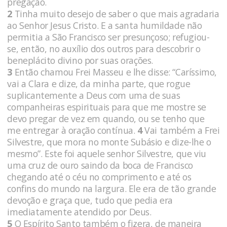
pregação.
2
Tinha muito desejo de saber o que mais agradaria
ao Senhor Jesus Cristo. E a santa humildade não
permitia a São Francisco ser presunçoso; refugiou-
se, então, no auxílio dos outros para descobrir o
beneplácito divino por suas orações.
3
Então chamou Frei Masseu e lhe disse: “Caríssimo,
vai a Clara e dize, da minha parte, que rogue
suplicantemente a Deus com uma de suas
companheiras espirituais para que me mostre se
devo pregar de vez em quando, ou se tenho que
me entregar à oração contínua.
4
Vai também a Frei
Silvestre, que mora no monte Subásio e dize-lhe o
mesmo”. Este foi aquele senhor Silvestre, que viu
uma cruz de ouro saindo da boca de Francisco
chegando até o céu no comprimento e até os
confins do mundo na largura. Ele era de tão grande
devoção e graça que, tudo que pedia era
imediatamente atendido por Deus.
5
O Espírito Santo também o fizera, de maneira