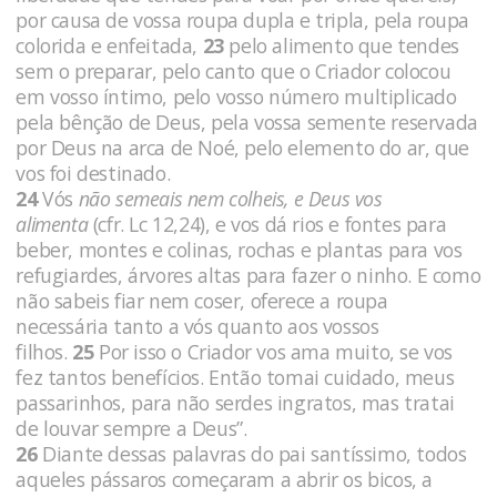
por causa de vossa roupa dupla e tripla, pela roupa
colorida e enfeitada,
23
pelo alimento que tendes
sem o preparar, pelo canto que o Criador colocou
em vosso íntimo, pelo vosso número multiplicado
pela bênção de Deus, pela vossa semente reservada
por Deus na arca de Noé, pelo elemento do ar, que
vos foi destinado.
24
Vós
não semeais nem colheis, e Deus vos
alimenta
(cfr. Lc 12,24),
e vos dá rios e fontes para
beber, montes e colinas, rochas e plantas para vos
refugiardes, árvores altas para fazer o ninho. E como
não sabeis fiar nem coser, oferece a roupa
necessária tanto a vós quanto aos vossos
filhos.
25
Por isso o Criador vos ama muito, se vos
fez tantos benefícios. Então tomai cuidado, meus
passarinhos, para não serdes ingratos, mas tratai
de louvar sempre a Deus”.
26
Diante dessas palavras do pai santíssimo, todos
aqueles pássaros começaram a abrir os bicos, a