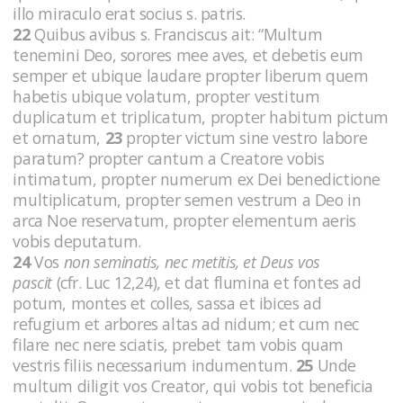
illo miraculo erat socius s. patris.
22
Quibus avibus s. Franciscus ait: “Multum
tenemini Deo, sorores mee aves, et debetis eum
semper et ubique laudare propter liberum quem
habetis ubique volatum, propter vestitum
duplicatum et triplicatum, propter habitum pictum
et ornatum,
23
propter victum sine vestro labore
paratum? propter cantum a Creatore vobis
intimatum, propter numerum ex Dei benedictione
multiplicatum, propter semen vestrum a Deo in
arca Noe reservatum, propter elementum aeris
vobis deputatum.
24
Vos
non seminatis, nec metitis, et Deus vos
pascit
(cfr. Luc 12,24),
et dat flumina et fontes ad
potum, montes et colles, sassa et ibices ad
refugium et arbores altas ad nidum; et cum nec
filare nec nere sciatis, prebet tam vobis quam
vestris filiis necessarium indumentum.
25
Unde
multum diligit vos Creator, qui vobis tot beneficia