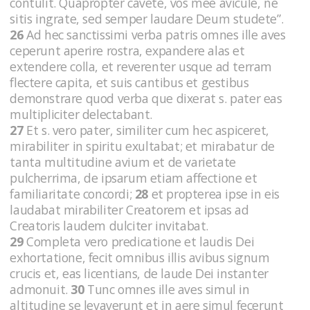
contulit. Quapropter cavete, vos mee avicule, ne
sitis ingrate, sed semper laudare Deum studete”.
26
Ad hec sanctissimi verba patris omnes ille aves
ceperunt aperire rostra, expandere alas et
extendere colla, et reverenter usque ad terram
flectere capita, et suis cantibus et gestibus
demonstrare quod verba que dixerat s. pater eas
multipliciter delectabant.
27
Et s. vero pater, similiter cum hec aspiceret,
mirabiliter in spiritu exultabat; et mirabatur de
tanta multitudine avium et de varietate
pulcherrima, de ipsarum etiam affectione et
familiaritate concordi;
28
et propterea ipse in eis
laudabat mirabiliter Creatorem et ipsas ad
Creatoris laudem dulciter invitabat.
29
Completa vero predicatione et laudis Dei
exhortatione, fecit omnibus illis avibus signum
crucis et, eas licentians, de laude Dei instanter
admonuit.
30
Tunc omnes ille aves simul in
altitudine se levaverunt et in aere simul fecerunt