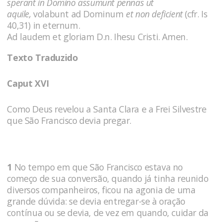
sperant in Domino assumunt pennas ut
aquile,
volabunt ad Dominum
et non deficient
(cfr. Is
40,31)
in eternum.
Ad laudem et gloriam D.n. Ihesu Cristi. Amen.
Texto Traduzido
Caput XVI
Como Deus revelou a Santa Clara e a Frei Silvestre
que São Francisco devia pregar.
1
No tempo em que São Francisco estava no
começo de sua conversão, quando já tinha reunido
diversos companheiros, ficou na agonia de uma
grande dúvida: se devia entregar-se à oração
contínua ou se devia, de vez em quando, cuidar da