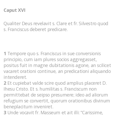
Caput XVI
Qualiter Deus revelavit s. Clare et fr. Silvestro quod
s. Franciscus deberet predicare.
1
Tempore quo s. Franciscus in sue conversionis
principio, cum iam plures socios aggregasset,
positus fuit in magne dubitationis agone, an scilicet
vacaret orationi continue, an predicationi aliquando
intenderet.
2
Et cupiebat valde scire quod amplius placeret D.
Ihesu Cristo. Et s. humilitas s. Franciscum non
permittebat de seipso presumere; ideo ad aliorum
refugium se convertit, quorum orationibus divinum
beneplacitum inveniret.
3
Unde vocavit fr. Masseum et ait illi: “Carissime,