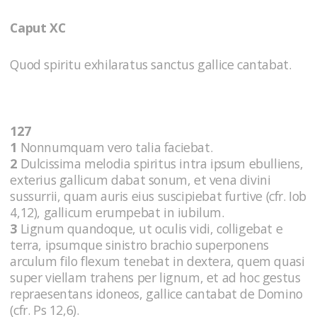
Caput XC
Quod spiritu exhilaratus sanctus gallice cantabat.
127
1
Nonnumquam vero talia faciebat.
2
Dulcissima melodia spiritus intra ipsum ebulliens,
exterius gallicum dabat sonum, et vena divini
sussurrii, quam auris eius suscipiebat furtive (cfr. Iob
4,12), gallicum erumpebat in iubilum.
3
Lignum quandoque, ut oculis vidi, colligebat e
terra, ipsumque sinistro brachio superponens
arculum filo flexum tenebat in dextera, quem quasi
super viellam trahens per lignum, et ad hoc gestus
repraesentans idoneos, gallice cantabat de Domino
(cfr. Ps 12,6).