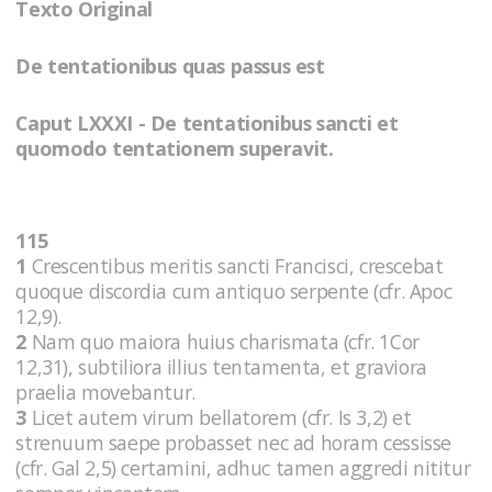
Texto Original
De tentationibus quas passus est
Caput LXXXI - De tentationibus sancti et
quomodo tentationem superavit.
115
1
Crescentibus meritis sancti Francisci, crescebat
quoque discordia cum antiquo serpente (cfr. Apoc
12,9).
2
Nam quo maiora huius charismata (cfr. 1Cor
12,31), subtiliora illius tentamenta, et graviora
praelia movebantur.
3
Licet autem virum bellatorem (cfr. Is 3,2) et
strenuum saepe probasset nec ad horam cessisse
(cfr. Gal 2,5) certamini, adhuc tamen aggredi nititur