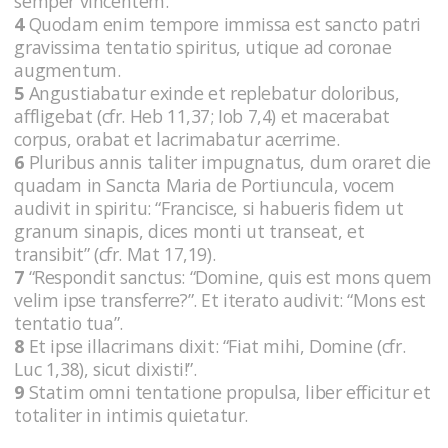
semper vincentem.
4
Quodam enim tempore immissa est sancto patri
gravissima tentatio spiritus, utique ad coronae
augmentum.
5
Angustiabatur exinde et replebatur doloribus,
affligebat (cfr. Heb 11,37; Iob 7,4) et macerabat
corpus, orabat et lacrimabatur acerrime.
6
Pluribus annis taliter impugnatus, dum oraret die
quadam in Sancta Maria de Portiuncula, vocem
audivit in spiritu: “Francisce, si habueris fidem ut
granum sinapis, dices monti ut transeat, et
transibit” (cfr. Mat 17,19).
7
“Respondit sanctus: “Domine, quis est mons quem
velim ipse transferre?”. Et iterato audivit: “Mons est
tentatio tua”.
8
Et ipse illacrimans dixit: “Fiat mihi, Domine (cfr.
Luc 1,38), sicut dixisti!”.
9
Statim omni tentatione propulsa, liber efficitur et
totaliter in intimis quietatur.