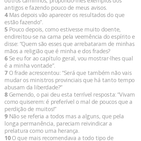
outros caminhos, propondo-lhes exemplos dos
antigos e fazendo pouco de meus avisos.
4
Mas depois vão aparecer os resultados do que
estão fazendo”.
5
Pouco depois, como estivesse muito doente,
endireitou-se na cama pela veemência do espírito e
disse: “Quem são esses que arrebataram de minhas
mãos a religião que é minha e dos frades?
6
Se eu for ao capítulo geral, vou mostrar-lhes qual
é a minha vontade”.
7
O frade acrescentou: “Será que também não vais
mudar os ministros provinciais que há tanto tempo
abusam da liberdade?”
8
Gemendo, o pai deu esta terrível resposta: “Vivam
como quiserem: é preferível o mal de poucos que a
perdição de muitos!”
9
Não se referia a todos mas a alguns, que pela
longa permanência, pareciam reivindicar a
prelatura como uma herança.
10
O que mais recomendava a todo tipo de