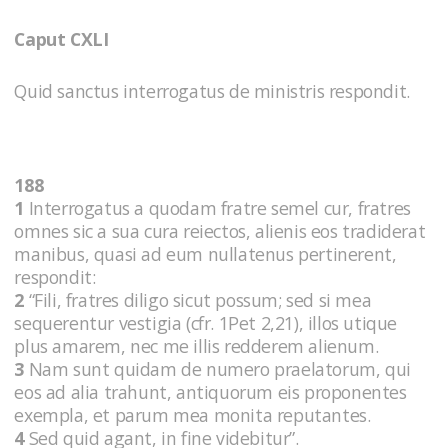
Caput CXLI
Quid sanctus interrogatus de ministris respondit.
188
1
Interrogatus a quodam fratre semel cur, fratres
omnes sic a sua cura reiectos, alienis eos tradiderat
manibus, quasi ad eum nullatenus pertinerent,
respondit:
2
“Fili, fratres diligo sicut possum; sed si mea
sequerentur vestigia (cfr. 1Pet 2,21), illos utique
plus amarem, nec me illis redderem alienum.
3
Nam sunt quidam de numero praelatorum, qui
eos ad alia trahunt, antiquorum eis proponentes
exempla, et parum mea monita reputantes.
4
Sed quid agant, in fine videbitur”.