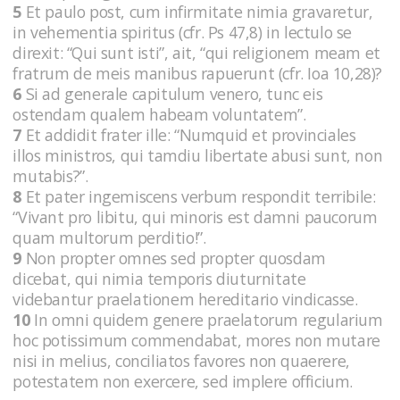
5
Et paulo post, cum infirmitate nimia gravaretur,
in vehementia spiritus (cfr. Ps 47,8) in lectulo se
direxit: “Qui sunt isti”, ait, “qui religionem meam et
fratrum de meis manibus rapuerunt (cfr. Ioa 10,28)?
6
Si ad generale capitulum venero, tunc eis
ostendam qualem habeam voluntatem”.
7
Et addidit frater ille: “Numquid et provinciales
illos ministros, qui tamdiu libertate abusi sunt, non
mutabis?”.
8
Et pater ingemiscens verbum respondit terribile:
“Vivant pro libitu, qui minoris est damni paucorum
quam multorum perditio!”.
9
Non propter omnes sed propter quosdam
dicebat, qui nimia temporis diuturnitate
videbantur praelationem hereditario vindicasse.
10
In omni quidem genere praelatorum regularium
hoc potissimum commendabat, mores non mutare
nisi in melius, conciliatos favores non quaerere,
potestatem non exercere, sed implere officium.