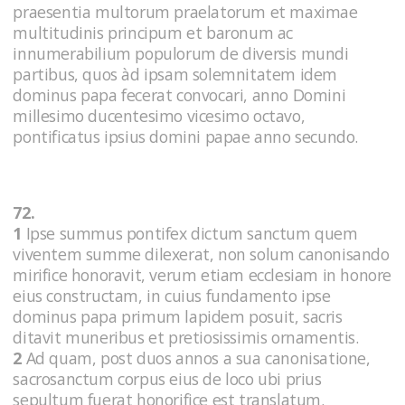
praesentia multorum praelatorum et maximae
multitudinis principum et baronum ac
innumerabilium populorum de diversis mundi
partibus, quos àd ipsam solemnitatem idem
dominus papa fecerat convocari, anno Domini
millesimo ducentesimo vicesimo octavo,
pontificatus ipsius domini papae anno secundo.
72.
1
Ipse summus pontifex dictum sanctum quem
viventem summe dilexerat, non solum canonisando
mirifice honoravit, verum etiam ecclesiam in honore
eius constructam, in cuius fundamento ipse
dominus papa primum lapidem posuit, sacris
ditavit muneribus et pretiosissimis ornamentis.
2
Ad quam, post duos annos a sua canonisatione,
sacrosanctum corpus eius de loco ubi prius
sepultum fuerat honorifice est translatum.