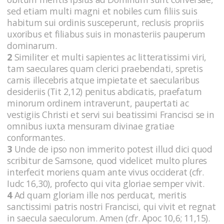
sed etiam multi magni et nobiles cum filiis suis
habitum sui ordinis susceperunt, reclusis propriis
uxoribus et filiabus suis in monasteriis pauperum
dominarum.
2
Similiter et multi sapientes ac litteratissimi viri,
tam saeculares quam clerici praebendati, spretis
carnis illecebris atque impietate et saecularibus
desideriis (Tit 2,12) penitus abdicatis, praefatum
minorum ordinem intraverunt, paupertati ac
vestigiis Christi et servi sui beatissimi Francisci se in
omnibus iuxta mensuram divinae gratiae
conformantes.
3
Unde de ipso non immerito potest illud dici quod
scribitur de Samsone, quod videlicet multo plures
interfecit moriens quam ante vivus occiderat (cfr.
Iudc 16,30), profecto qui vita gloriae semper vivit.
4
Ad quam gloriam ille nos perducat, meritis
sanctissimi patris nostri Francisci, qui vivit et regnat
in saecula saeculorum. Amen (cfr. Apoc 10,6; 11,15).