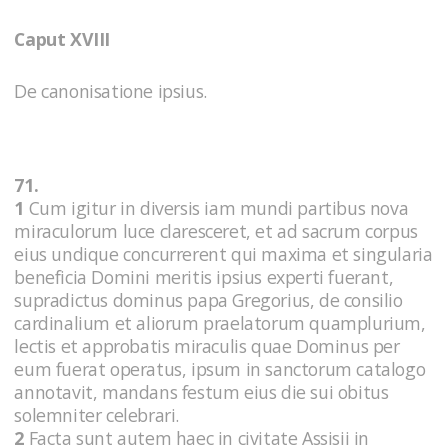
Caput XVIII
De canonisatione ipsius.
71.
1
Cum igitur in diversis iam mundi partibus nova
miraculorum luce claresceret, et ad sacrum corpus
eius undique concurrerent qui maxima et singularia
beneficia Domini meritis ipsius experti fuerant,
supradictus dominus papa Gregorius, de consilio
cardinalium et aliorum praelatorum quamplurium,
lectis et approbatis miraculis quae Dominus per
eum fuerat operatus, ipsum in sanctorum catalogo
annotavit, mandans festum eius die sui obitus
solemniter celebrari.
2
Facta sunt autem haec in civitate Assisii in