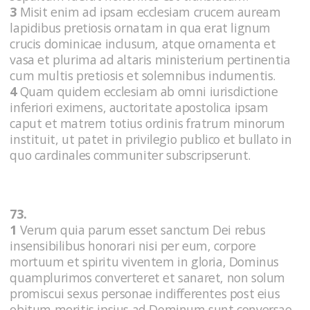
3
Misit enim ad ipsam ecclesiam crucem auream
lapidibus pretiosis ornatam in qua erat lignum
crucis dominicae inclusum, atque ornamenta et
vasa et plurima ad altaris ministerium pertinentia
cum multis pretiosis et solemnibus indumentis.
4
Quam quidem ecclesiam ab omni iurisdictione
inferiori eximens, auctoritate apostolica ipsam
caput et matrem totius ordinis fratrum minorum
instituit, ut patet in privilegio publico et bullato in
quo cardinales communiter subscripserunt.
73.
1
Verum quia parum esset sanctum Dei rebus
insensibilibus honorari nisi per eum, corpore
mortuum et spiritu viventem in gloria, Dominus
quamplurimos converteret et sanaret, non solum
promiscui sexus personae indifferentes post eius
obitum meritis ipsius ad Dominum sunt conversae,