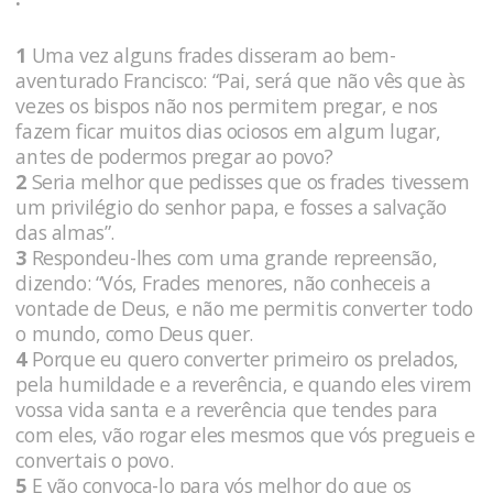
1
Uma vez alguns frades disseram ao bem-
aventurado Francisco: “Pai, será que não vês que às
vezes os bispos não nos permitem pregar, e nos
fazem ficar muitos dias ociosos em algum lugar,
antes de podermos pregar ao povo?
2
Seria melhor que pedisses que os frades tivessem
um privilégio do senhor papa, e fosses a salvação
das almas”.
3
Respondeu-lhes com uma grande repreensão,
dizendo: “Vós, Frades menores, não conheceis a
vontade de Deus, e não me permitis converter todo
o mundo, como Deus quer.
4
Porque eu quero converter primeiro os prelados,
pela humildade e a reverência, e quando eles virem
vossa vida santa e a reverência que tendes para
com eles, vão rogar eles mesmos que vós pregueis e
convertais o povo.
5
E vão convoca-lo para vós melhor do que os