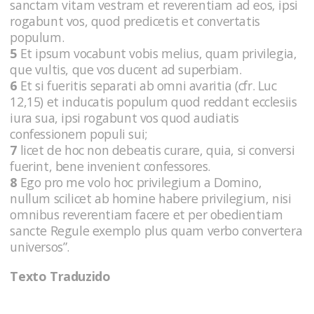
sanctam vitam vestram et reverentiam ad eos, ipsi
rogabunt vos, quod predicetis et convertatis
populum.
5
Et ipsum vocabunt vobis melius, quam privilegia,
que vultis, que vos ducent ad superbiam.
6
Et si fueritis separati ab omni avaritia (cfr. Luc
12,15) et inducatis populum quod reddant ecclesiis
iura sua, ipsi rogabunt vos quod audiatis
confessionem populi sui;
7
licet de hoc non debeatis curare, quia, si conversi
fuerint, bene invenient confessores.
8
Ego pro me volo hoc privilegium a Domino,
nullum scilicet ab homine habere privilegium, nisi
omnibus reverentiam facere et per obedientiam
sancte Regule exemplo plus quam verbo convertera
universos”.
Texto Traduzido
.