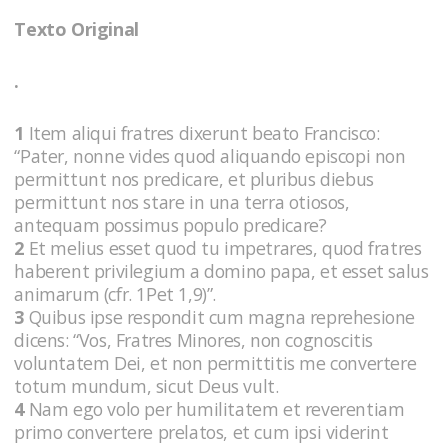
Texto Original
.
1
Item aliqui fratres dixerunt beato Francisco:
“Pater, nonne vides quod aliquando episcopi non
permittunt nos predicare, et pluribus diebus
permittunt nos stare in una terra otiosos,
antequam possimus populo predicare?
2
Et melius esset quod tu impetrares, quod fratres
haberent privilegium a domino papa, et esset salus
animarum (cfr. 1Pet 1,9)”.
3
Quibus ipse respondit cum magna reprehesione
dicens: “Vos, Fratres Minores, non cognoscitis
voluntatem Dei, et non permittitis me convertere
totum mundum, sicut Deus vult.
4
Nam ego volo per humilitatem et reverentiam
primo convertere prelatos, et cum ipsi viderint