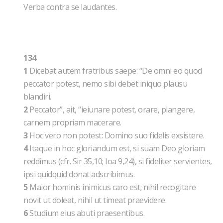
Verba contra se laudantes.
134
1
Dicebat autem fratribus saepe: “De omni eo quod
peccator potest, nemo sibi debet iniquo plausu
blandiri.
2
Peccator”, ait, “ieiunare potest, orare, plangere,
carnem propriam macerare.
3
Hoc vero non potest: Domino suo fidelis exsistere.
4
Itaque in hoc gloriandum est, si suam Deo gloriam
reddimus (cfr. Sir 35,10; Ioa 9,24), si fideliter servientes,
ipsi quidquid donat adscribimus.
5
Maior hominis inimicus caro est; nihil recogitare
novit ut doleat, nihil ut timeat praevidere.
6
Studium eius abuti praesentibus.