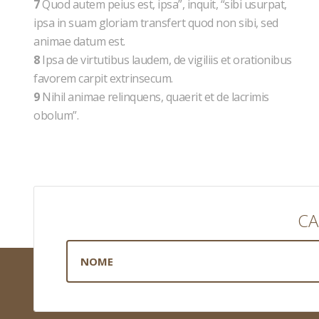
7
Quod autem peius est, ipsa”, inquit, “sibi usurpat,
ipsa in suam gloriam transfert quod non sibi, sed
animae datum est.
8
Ipsa de virtutibus laudem, de vigiliis et orationibus
favorem carpit extrinsecum.
9
Nihil animae relinquens, quaerit et de lacrimis
obolum”.
CA