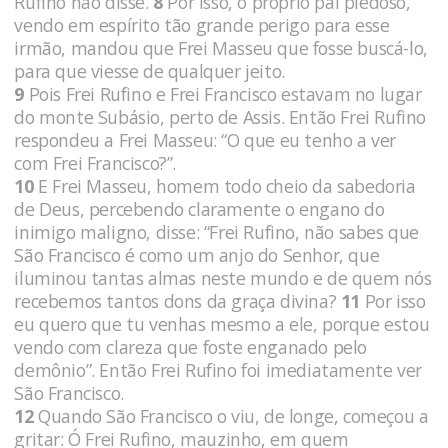
Rufino não disse.
8
Por isso, o próprio pai piedoso,
vendo em espírito tão grande perigo para esse
irmão, mandou que Frei Masseu que fosse buscá-lo,
para que viesse de qualquer jeito.
9
Pois Frei Rufino e Frei Francisco estavam no lugar
do monte Subásio, perto de Assis. Então Frei Rufino
respondeu a Frei Masseu: “O que eu tenho a ver
com Frei Francisco?”.
10
E Frei Masseu, homem todo cheio da sabedoria
de Deus, percebendo claramente o engano do
inimigo maligno, disse: “Frei Rufino, não sabes que
São Francisco é como um anjo do Senhor, que
iluminou tantas almas neste mundo e de quem nós
recebemos tantos dons da graça divina?
11
Por isso
eu quero que tu venhas mesmo a ele, porque estou
vendo com clareza que foste enganado pelo
demônio”. Então Frei Rufino foi imediatamente ver
São Francisco.
12
Quando São Francisco o viu, de longe, começou a
gritar: Ó Frei Rufino, mauzinho, em quem