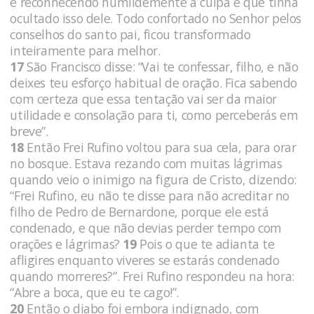
e reconhecendo humildemente a culpa e que tinha
ocultado isso dele. Todo confortado no Senhor pelos
conselhos do santo pai, ficou transformado
inteiramente para melhor.
17
São Francisco disse: “Vai te confessar, filho, e não
deixes teu esforço habitual de oração. Fica sabendo
com certeza que essa tentação vai ser da maior
utilidade e consolação para ti, como perceberás em
breve”.
18
Então Frei Rufino voltou para sua cela, para orar
no bosque. Estava rezando com muitas lágrimas
quando veio o inimigo na figura de Cristo, dizendo:
“Frei Rufino, eu não te disse para não acreditar no
filho de Pedro de Bernardone, porque ele está
condenado, e que não devias perder tempo com
orações e lágrimas?
19
Pois o que te adianta te
afligires enquanto viveres se estarás condenado
quando morreres?”. Frei Rufino respondeu na hora:
“Abre a boca, que eu te cago!”.
20
Então o diabo foi embora indignado, com