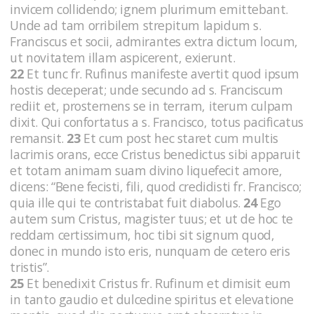
invicem collidendo; ignem plurimum emittebant.
Unde ad tam orribilem strepitum lapidum s.
Franciscus et socii, admirantes extra dictum locum,
ut novitatem illam aspicerent, exierunt.
22
Et tunc fr. Rufinus manifeste avertit quod ipsum
hostis deceperat; unde secundo ad s. Franciscum
rediit et, prosternens se in terram, iterum culpam
dixit. Qui confortatus a s. Francisco, totus pacificatus
remansit.
23
Et cum post hec staret cum multis
lacrimis orans, ecce Cristus benedictus sibi apparuit
et totam animam suam divino liquefecit amore,
dicens: “Bene fecisti, fili, quod credidisti fr. Francisco;
quia ille qui te contristabat fuit diabolus.
24
Ego
autem sum Cristus, magister tuus; et ut de hoc te
reddam certissimum, hoc tibi sit signum quod,
donec in mundo isto eris, nunquam de cetero eris
tristis”.
25
Et benedixit Cristus fr. Rufinum et dimisit eum
in tanto gaudio et dulcedine spiritus et elevatione