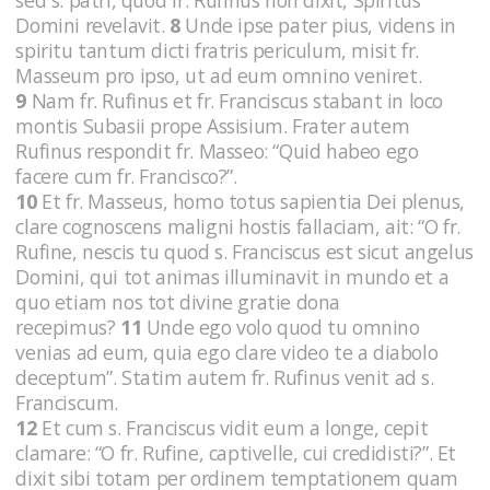
Domini revelavit.
8
Unde ipse pater pius, videns in
spiritu tantum dicti fratris periculum, misit fr.
Masseum pro ipso, ut ad eum omnino veniret.
9
Nam fr. Rufinus et fr. Franciscus stabant in loco
montis Subasii prope Assisium. Frater autem
Rufinus respondit fr. Masseo: “Quid habeo ego
facere cum fr. Francisco?”.
10
Et fr. Masseus, homo totus sapientia Dei plenus,
clare cognoscens maligni hostis fallaciam, ait: “O fr.
Rufine, nescis tu quod s. Franciscus est sicut angelus
Domini, qui tot animas illuminavit in mundo et a
quo etiam nos tot divine gratie dona
recepimus?
11
Unde ego volo quod tu omnino
venias ad eum, quia ego clare video te a diabolo
deceptum”. Statim autem fr. Rufinus venit ad s.
Franciscum.
12
Et cum s. Franciscus vidit eum a longe, cepit
clamare: “O fr. Rufine, captivelle, cui credidisti?”. Et
dixit sibi totam per ordinem temptationem quam