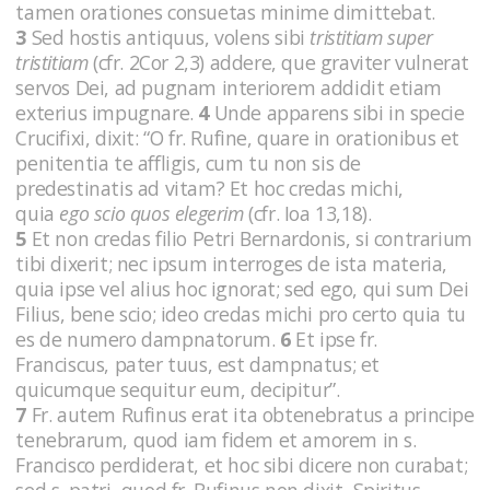
tamen orationes consuetas minime dimittebat.
3
Sed hostis antiquus, volens sibi
tristitiam super
tristitiam
(cfr. 2Cor 2,3)
addere, que graviter vulnerat
servos Dei, ad pugnam interiorem addidit etiam
exterius impugnare.
4
Unde apparens sibi in specie
Crucifixi, dixit: “O fr. Rufine, quare in orationibus et
penitentia te affligis, cum tu non sis de
predestinatis ad vitam? Et hoc credas michi,
quia
ego scio quos elegerim
(cfr. Ioa 13,18).
5
Et non credas filio Petri Bernardonis, si contrarium
tibi dixerit; nec ipsum interroges de ista materia,
quia ipse vel alius hoc ignorat; sed ego, qui sum Dei
Filius, bene scio; ideo credas michi pro certo quia tu
es de numero dampnatorum.
6
Et ipse fr.
Franciscus, pater tuus, est dampnatus; et
quicumque sequitur eum, decipitur”.
7
Fr. autem Rufinus erat ita obtenebratus a principe
tenebrarum, quod iam fidem et amorem in s.
Francisco perdiderat, et hoc sibi dicere non curabat;
sed s. patri, quod fr. Rufinus non dixit, Spiritus