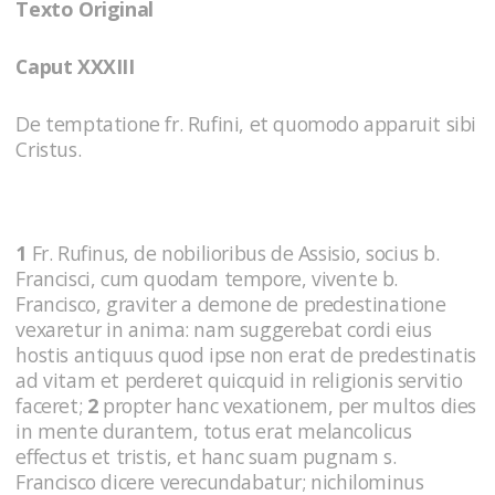
Texto Original
Caput XXXIII
De temptatione fr. Rufini, et quomodo apparuit sibi
Cristus.
1
Fr. Rufinus, de nobilioribus de Assisio, socius b.
Francisci, cum quodam tempore, vivente b.
Francisco, graviter a demone de predestinatione
vexaretur in anima: nam suggerebat cordi eius
hostis antiquus quod ipse non erat de predestinatis
ad vitam et perderet quicquid in religionis servitio
faceret;
2
propter hanc vexationem, per multos dies
in mente durantem, totus erat melancolicus
effectus et tristis, et hanc suam pugnam s.
Francisco dicere verecundabatur; nichilominus