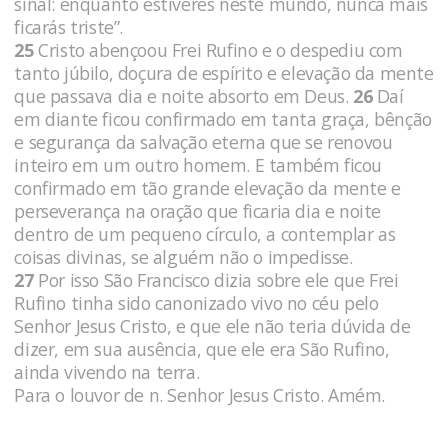
sinal: enquanto estiveres neste mundo, nunca mais
ficarás triste”.
25
Cristo abençoou Frei Rufino e o despediu com
tanto júbilo, doçura de espírito e elevação da mente
que passava dia e noite absorto em Deus.
26
Daí
em diante ficou confirmado em tanta graça, bênção
e segurança da salvação eterna que se renovou
inteiro em um outro homem. E também ficou
confirmado em tão grande elevação da mente e
perseverança na oração que ficaria dia e noite
dentro de um pequeno círculo, a contemplar as
coisas divinas, se alguém não o impedisse.
27
Por isso São Francisco dizia sobre ele que Frei
Rufino tinha sido canonizado vivo no céu pelo
Senhor Jesus Cristo, e que ele não teria dúvida de
dizer, em sua ausência, que ele era São Rufino,
ainda vivendo na terra.
Para o louvor de n. Senhor Jesus Cristo. Amém.