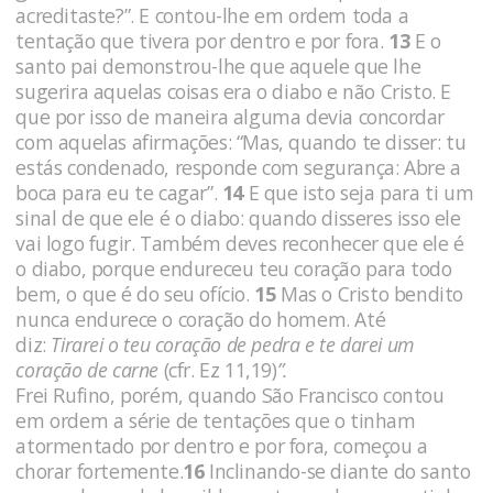
acreditaste?”. E contou-lhe em ordem toda a
tentação que tivera por dentro e por fora.
13
E o
santo pai demonstrou-lhe que aquele que lhe
sugerira aquelas coisas era o diabo e não Cristo. E
que por isso de maneira alguma devia concordar
com aquelas afirmações: “Mas, quando te disser: tu
estás condenado, responde com segurança: Abre a
boca para eu te cagar”.
14
E que isto seja para ti um
sinal de que ele é o diabo: quando disseres isso ele
vai logo fugir. Também deves reconhecer que ele é
o diabo, porque endureceu teu coração para todo
bem, o que é do seu ofício.
15
Mas o Cristo bendito
nunca endurece o coração do homem. Até
diz:
Tirarei o teu coração de pedra e te darei um
coração de carne
(cfr. Ez 11,19)
”.
Frei Rufino, porém, quando São Francisco contou
em ordem a série de tentações que o tinham
atormentado por dentro e por fora, começou a
chorar fortemente.
16
Inclinando-se diante do santo