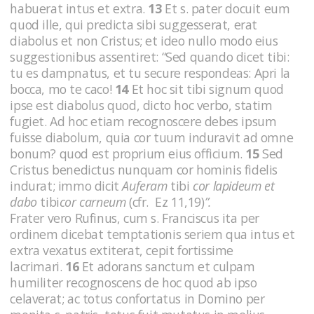
habuerat intus et extra.
13
Et s. pater docuit eum
quod ille, qui predicta sibi suggesserat, erat
diabolus et non Cristus; et ideo nullo modo eius
suggestionibus assentiret: “Sed quando dicet tibi:
tu es dampnatus, et tu secure respondeas: Apri la
bocca, mo te caco!
14
Et hoc sit tibi signum quod
ipse est diabolus quod, dicto hoc verbo, statim
fugiet. Ad hoc etiam recognoscere debes ipsum
fuisse diabolum, quia cor tuum induravit ad omne
bonum? quod est proprium eius officium.
15
Sed
Cristus benedictus nunquam cor hominis fidelis
indurat; immo dicit
Auferam
tibi
cor lapideum et
dabo
tibi
cor carneum
(cfr. Ez 11,19)
”.
Frater vero Rufinus, cum s. Franciscus ita per
ordinem dicebat temptationis seriem qua intus et
extra vexatus extiterat, cepit fortissime
lacrimari.
16
Et adorans sanctum et culpam
humiliter recognoscens de hoc quod ab ipso
celaverat; ac totus confortatus in Domino per