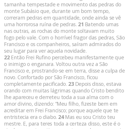
tamanha tempestade e movimento das pedras do
monte Subásio que, durante um bom tempo,
correram pedras em quantidade, onde ainda se vê
uma horrorosa ruína de pedras.
21
Batendo umas
nas outras, as rochas do monte soltavam muito
fogo pelo vale. Com o horrível fragor das pedras, São
Francisco e os companheiros, saíram admirados do
seu lugar para ver aquela novidade.
22
Então Frei Rufino percebeu manifestamente que
o inimigo o enganara. Voltou outra vez a São
Francisco e, prostrando-se em terra, disse a culpa de
novo. Confortado por São Francisco, ficou
completamente pacificado.
23
Depois disso, estava
orando com muitas lágrimas quando Cristo bendito
lhe apareceu e derreteu toda a sua alma com o
amor divino, dizendo: “Meu filho, fizeste bem em
acreditar em Frei Francisco; porque aquele que te
entristecia era o diabo.
24
Mas eu sou Cristo teu
mestre. E, para teres toda a certeza disso, este é o