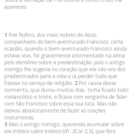
apareceu.
1
Frei Rufino, dos mais nobres de Assis,
companheiro do bem-aventurado Francisco, certa
ocasião, quando o bem-aventurado Francisco ainda
estava vivo, foi gravemente atormentado na alma
pelo demônio sobre a predestinação: pois o antigo
inimigo lhe sugeria no coração que ele não era dos
predestinados para a vida e ia perder tudo que
fizesse no serviço da religião.
2
Por causa desse
tormento, que durou muitos dias, tinha ficado todo
melancólico e triste, e ficava com vergonha de falar
com São Francisco sobre essa sua luta. Mas não
deixou absolutamente de fazer as orações
costumeiras.
3
Mas o antigo inimigo, querendo acumular sobre
ele
tristeza sobre tristeza
(cfr. 2Cor 2,3), que fere