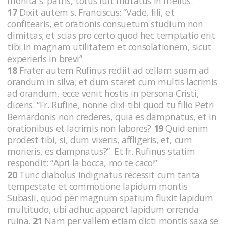
monita s. patris, totus fuit mutatus in melius.
17
Dixit autem s. Franciscus: “Vade, fili, et
confitearis, et orationis consuetum studium non
dimittas; et scias pro certo quod hec temptatio erit
tibi in magnam utilitatem et consolationem, sicut
experieris in brevi”.
18
Frater autem Rufinus rediit ad cellam suam ad
orandum in silva; et dum staret cum multis lacrimis
ad orandum, ecce venit hostis in persona Cristi,
dicens: “Fr. Rufine, nonne dixi tibi quod tu filio Petri
Bernardonis non crederes, quia es dampnatus, et in
orationibus et lacrimis non labores?
19
Quid enim
prodest tibi, si, dum vixeris, affligeris, et, cum
morieris, es dampnatus?”. Et fr. Rufinus statim
respondit: “Apri la bocca, mo te caco!”
20
Tunc diabolus indignatus recessit cum tanta
tempestate et commotione lapidum montis
Subasii, quod per magnum spatium fluxit lapidum
multitudo, ubi adhuc apparet lapidum orrenda
ruina.
21
Nam per vallem etiam dicti montis saxa se