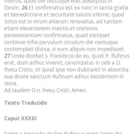
mentis, quod die noctuque erat absorptus in
Deum.
26
Et confirmatus est ex tunc in tanta gratia
et benedictione et securitate salutis eterne, quod
totus est in virum alterum renovatus, ad tantam
etiam elevationem mentis et orationis
perseverantiam confirmatus, quod stetisset
continue infra parvulum circulum die noctuque
contemplari divina, si eum aliquis non impedisset.
27
Unde dicebat s. Franciscus de eo, quod fr. Rufinus
erat, dum adhuc viveret, canonizatus in celo a D.
Ihesu Cristo, et quod ipse non dubitaret in absentia
sua dicere sanctum Rufinum adhuc existentem in
terra.
Ad laudem D.n. Ihesu Cristi. Amen.
Texto Traduzido
Caput XXXIII
Sobre a tentação de Frei Rufino e como Cristo lhe