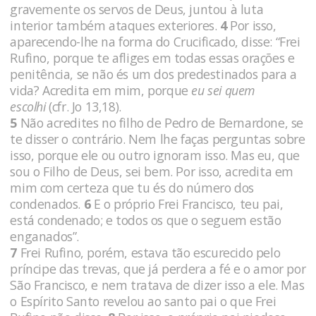
gravemente os servos de Deus, juntou à luta
interior também ataques exteriores.
4
Por isso,
aparecendo-lhe na forma do Crucificado, disse: “Frei
Rufino, porque te afliges em todas essas orações e
penitência, se não és um dos predestinados para a
vida? Acredita em mim, porque
eu sei quem
escolhi
(cfr. Jo 13,18).
5
Não acredites no filho de Pedro de Bernardone, se
te disser o contrário. Nem lhe faças perguntas sobre
isso, porque ele ou outro ignoram isso. Mas eu, que
sou o Filho de Deus, sei bem. Por isso, acredita em
mim com certeza que tu és do número dos
condenados.
6
E o próprio Frei Francisco, teu pai,
está condenado; e todos os que o seguem estão
enganados”.
7
Frei Rufino, porém, estava tão escurecido pelo
príncipe das trevas, que já perdera a fé e o amor por
São Francisco, e nem tratava de dizer isso a ele. Mas
o Espírito Santo revelou ao santo pai o que Frei