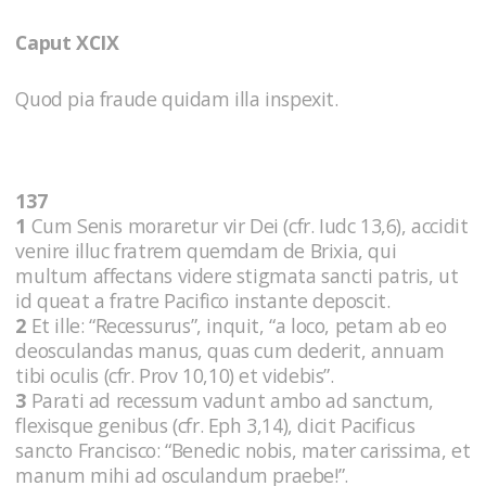
Caput XCIX
Quod pia fraude quidam illa inspexit.
137
1
Cum Senis moraretur vir Dei (cfr. Iudc 13,6), accidit
venire illuc fratrem quemdam de Brixia, qui
multum affectans videre stigmata sancti patris, ut
id queat a fratre Pacifico instante deposcit.
2
Et ille: “Recessurus”, inquit, “a loco, petam ab eo
deosculandas manus, quas cum dederit, annuam
tibi oculis (cfr. Prov 10,10) et videbis”.
3
Parati ad recessum vadunt ambo ad sanctum,
flexisque genibus (cfr. Eph 3,14), dicit Pacificus
sancto Francisco: “Benedic nobis, mater carissima, et
manum mihi ad osculandum praebe!”.