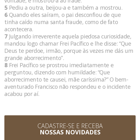
vontade, e mostrou-a ao frade.
5
Pediu a outra, beijou-a e também a mostrou.
6
Quando eles saíram, o pai desconfiou de que
tinha caído numa santa fraude, como de fato
acontecera.
7
Julgando irreverente aquela piedosa curiosidade,
mandou logo chamar Frei Pacífico e lhe disse: “Que
Deus te perdoe, irmão, porque às vezes me dás um
grande aborrecimento”.
8
Frei Pacífico se prostrou imediatamente e
perguntou, dizendo com humildade: “Que
aborrecimento te causei, mãe caríssima?” O bem-
aventurado Francisco não respondeu e o incidente
acabou por aí.
CADASTRE-SE E RECEBA
NOSSAS NOVIDADES