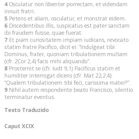
4
Osculatur non libenter porrectam, et videndam
innuit fratri.
5
Petens et aliam, osculatur, et monstrat eidem.
6
Discedentibus illis, suspicatus est pater sanctam
ibi fraudem fuisse, quae fuerat.
7
Et piam curiositatem impiam iudicans, revocato
statim fratre Pacifico, dicit ei: “Indulgeat tibi
Dominus, frater, quoniam tribulationem multam
(cfr. 2Cor 2,4) facis mihi aliquando”.
8
Prosternit se (cfr. Iudt 9,1) Pacificus statim et
humiliter interrogat dicens (cfr. Mat 22,2.4):
“Qualem tribulationem tibi feci, carissima mater?”.
9
Nihil autem respondente beato Francisco, silentio
terminatur eventus.
Texto Traduzido
Caput XCIX