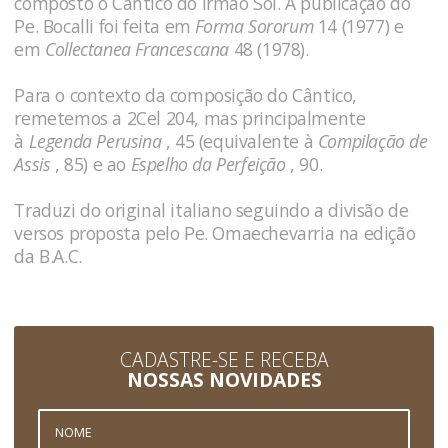
composto o Cântico do Irmão Sol. A publicação do
Pe. Bocalli foi feita em
Forma Sororum
14 (1977) e
em
Collectanea Francescana
48 (1978).
Para o contexto da composição do Cântico,
remetemos a
2Cel 204
, mas principalmente
à
Legenda Perusina
, 45
(equivalente à
Compilação de
Assis
, 85
) e ao
Espelho da Perfeição
, 90
.
Traduzi do original italiano seguindo a divisão de
versos proposta pelo Pe. Omaechevarria na edição
da B.A.C.
CADASTRE-SE E RECEBA
NOSSAS NOVIDADES