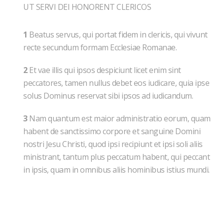
UT SERVI DEI HONORENT CLERICOS
1
Beatus servus, qui portat fidem in clericis, qui vivunt
recte secundum formam Ecclesiae Romanae.
2
Et vae illis qui ipsos despiciunt licet enim sint
peccatores, tamen nullus debet eos iudicare, quia ipse
solus Dominus reservat sibi ipsos ad iudicandum.
3
Nam quantum est maior administratio eorum, quam
habent de sanctissimo corpore et sanguine Domini
nostri Jesu Christi, quod ipsi recipiunt et ipsi soli aliis
ministrant, tantum plus peccatum habent, qui peccant
in ipsis, quam in omnibus aliis hominibus istius mundi.