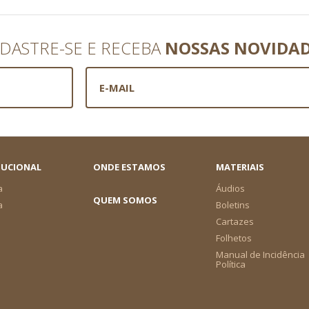
DASTRE-SE E RECEBA
NOSSAS NOVIDA
TUCIONAL
ONDE ESTAMOS
MATERIAIS
a
Áudios
QUEM SOMOS
a
Boletins
Cartazes
Folhetos
Manual de Incidência
Política