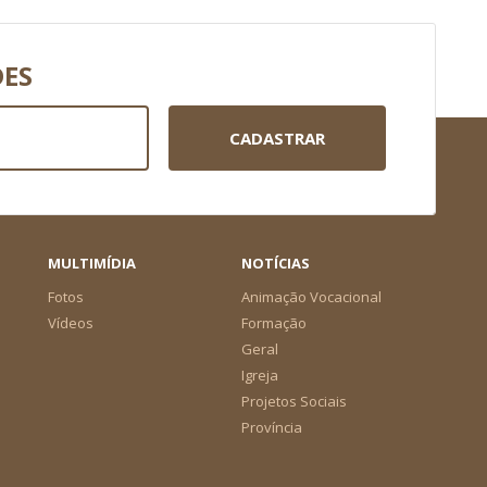
DES
CADASTRAR
MULTIMÍDIA
NOTÍCIAS
Fotos
Animação Vocacional
Vídeos
Formação
Geral
Igreja
Projetos Sociais
Província