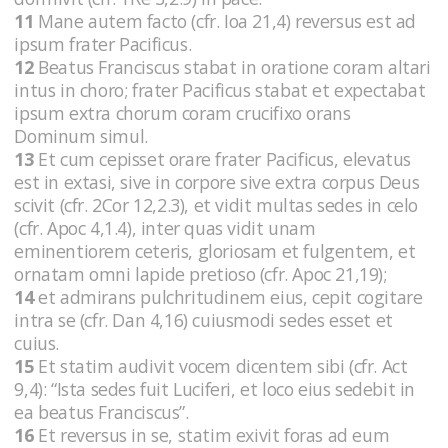
11
Mane autem facto (cfr. Ioa 21,4) reversus est ad
ipsum frater Pacificus.
12
Beatus Franciscus stabat in oratione coram altari
intus in choro; frater Pacificus stabat et expectabat
ipsum extra chorum coram crucifixo orans
Dominum simul.
13
Et cum cepisset orare frater Pacificus, elevatus
est in extasi, sive in corpore sive extra corpus Deus
scivit (cfr. 2Cor 12,2.3), et vidit multas sedes in celo
(cfr. Apoc 4,1.4), inter quas vidit unam
eminentiorem ceteris, gloriosam et fulgentem, et
ornatam omni lapide pretioso (cfr. Apoc 21,19);
14
et admirans pulchritudinem eius, cepit cogitare
intra se (cfr. Dan 4,16) cuiusmodi sedes esset et
cuius.
15
Et statim audivit vocem dicentem sibi (cfr. Act
9,4): “Ista sedes fuit Luciferi, et loco eius sedebit in
ea beatus Franciscus”.
16
Et reversus in se, statim exivit foras ad eum