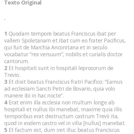
Texto Original
.
1
Quodam tempore beatus Franciscus ibat per
vallem Spoletanam et ibat cum eo frater Pacificus,
qui fuit de Marchia Anconitana et in seculo
vocabatur “rex versuum”, nobilis et curialis doctor
cantorum.
2
Et hospitati sunt in hospitali leprosorum de
Trevio.
3
Et dixit beatus Franciscus fratri Pacifico: “Eamus
ad ecclesiam Sancti Petri de Bovario, quia volo
manere ibi in hac nocte”.
4
Erat enim illa ecclesia non multum longe ab
hospitali et nullus ibi manebat, maxime quia illis
temporibus erat destructum castrum Trevii ita,
quod in eodem castro vel in villa [nullus] manebat.
5
Et factum est, dum iret illuc beatus Franciscus