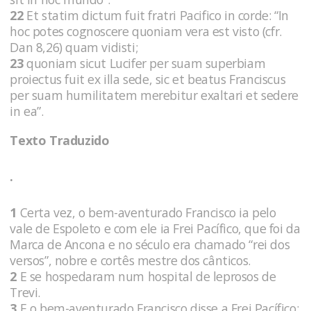
22
Et statim dictum fuit fratri Pacifico in corde: “In
hoc potes cognoscere quoniam vera est visto (cfr.
Dan 8,26) quam vidisti;
23
quoniam sicut Lucifer per suam superbiam
proiectus fuit ex illa sede, sic et beatus Franciscus
per suam humilitatem merebitur exaltari et sedere
in ea”.
Texto Traduzido
.
1
Certa vez, o bem-aventurado Francisco ia pelo
vale de Espoleto e com ele ia Frei Pacífico, que foi da
Marca de Ancona e no século era chamado “rei dos
versos”, nobre e cortês mestre dos cânticos.
2
E se hospedaram num hospital de leprosos de
Trevi.
3
E o bem-aventurado Francisco disse a Frei Pacífico: