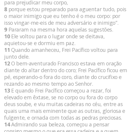
para prejudicar meu corpo,
8
porque estou preparado para aguentar tudo, pois
o maior inimigo que eu tenho é o meu corpo: por
isso vingar-me-eis de meu adversário e inimigo”.
9
Pararam na mesma hora aquelas sugestões.
10
Ele voltou para o lugar onde se deitava,
aquietou-se e dormiu em paz.
11
Quando amanheceu, Frei Pacífico voltou para
junto dele.
12
O bem-aventurado Francisco estava em oração
diante do altar dentro do coro; Frei Pacífico ficou em
pé, esperando-o fora do coro, diante do crucifixo e
rezando ao mesmo tempo ao Senhor.
13
E quando Frei Pacífico começou a rezar, foi
elevado em êxtase, se no corpo ou fora do corpo
deus soube, e viu muitas cadeiras no céu, entre as
quais uma mais eminente que as outras, gloriosa e
fulgente, e ornada com todas as pedras preciosas.
14
Admirando sua beleza, começou a pensar
consigo mesmo o que era essa cadeira e a quem