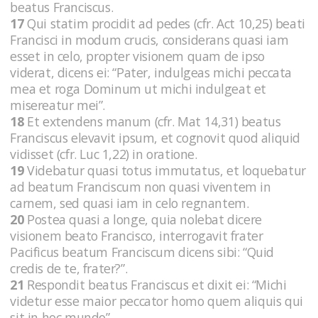
beatus Franciscus.
17
Qui statim procidit ad pedes (cfr. Act 10,25) beati
Francisci in modum crucis, considerans quasi iam
esset in celo, propter visionem quam de ipso
viderat, dicens ei: “Pater, indulgeas michi peccata
mea et roga Dominum ut michi indulgeat et
misereatur mei”.
18
Et extendens manum (cfr. Mat 14,31) beatus
Franciscus elevavit ipsum, et cognovit quod aliquid
vidisset (cfr. Luc 1,22) in oratione.
19
Videbatur quasi totus immutatus, et loquebatur
ad beatum Franciscum non quasi viventem in
carnem, sed quasi iam in celo regnantem.
20
Postea quasi a longe, quia nolebat dicere
visionem beato Francisco, interrogavit frater
Pacificus beatum Franciscum dicens sibi: “Quid
credis de te, frater?”.
21
Respondit beatus Franciscus et dixit ei: “Michi
videtur esse maior peccator homo quem aliquis qui
sit in hoc mundo”.