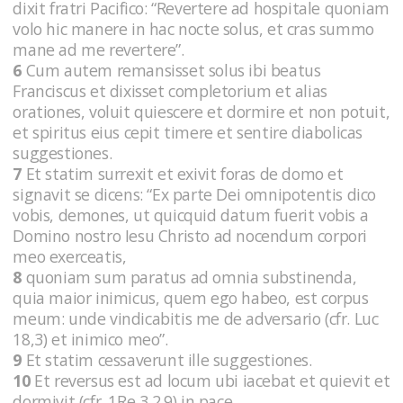
dixit fratri Pacifico: “Revertere ad hospitale quoniam
volo hic manere in hac nocte solus, et cras summo
mane ad me revertere”.
6
Cum autem remansisset solus ibi beatus
Franciscus et dixisset completorium et alias
orationes, voluit quiescere et dormire et non potuit,
et spiritus eius cepit timere et sentire diabolicas
suggestiones.
7
Et statim surrexit et exivit foras de domo et
signavit se dicens: “Ex parte Dei omnipotentis dico
vobis, demones, ut quicquid datum fuerit vobis a
Domino nostro Iesu Christo ad nocendum corpori
meo exerceatis,
8
quoniam sum paratus ad omnia substinenda,
quia maior inimicus, quem ego habeo, est corpus
meum: unde vindicabitis me de adversario (cfr. Luc
18,3) et inimico meo”.
9
Et statim cessaverunt ille suggestiones.
10
Et reversus est ad locum ubi iacebat et quievit et
dormivit (cfr. 1Re 3,2.9) in pace.