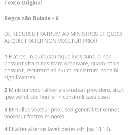
Texto Original
Regra não Bulada - 6
DE RECURSU FRATRUM AD MINISTROS ET QUOD
ALIQUIS FRATER NON VOCETUR PRIOR
1
Fratres, in quibuscumque locis sunt, si non
possunt vitam nos-tram observare, quam citius
possunt, recurrant ad suum ministrum hoc sibi
significantes.
2
Minister vero taliter eis studeat providere, sicut
ipse vellet sibi fieri, si in consimili casu esset.
3
Et nullus vocetur prior, sed generaliter omnes
vocentur fratres minores.
4
Et alter alterius lavet pedes (cfr. Joa 13,14).