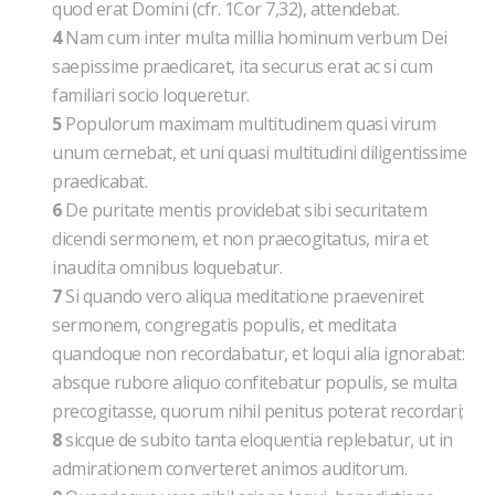
quod erat Domini (cfr. 1Cor 7,32), attendebat.
4
Nam cum inter multa millia hominum verbum Dei
saepissime praedicaret, ita securus erat ac si cum
familiari socio loqueretur.
5
Populorum maximam multitudinem quasi virum
unum cernebat, et uni quasi multitudini diligentissime
praedicabat.
6
De puritate mentis providebat sibi securitatem
dicendi sermonem, et non praecogitatus, mira et
inaudita omnibus loquebatur.
7
Si quando vero aliqua meditatione praeveniret
sermonem, congregatis populis, et meditata
quandoque non recordabatur, et loqui alia ignorabat:
absque rubore aliquo confitebatur populis, se multa
precogitasse, quorum nihil penitus poterat recordari;
8
sicque de subito tanta eloquentia replebatur, ut in
admirationem converteret animos auditorum.