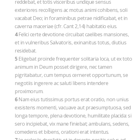
reddebat, et totis visceribus undique sensus
exteriores recolligens ac motus animi cohibens, soli
vacabat Deo; in foraminibus petrae nidificabat, et in
caverna maceriae (cfr. Cant 2,14) habitatio eius.
4
Felici certe devotione circuibat caelibes mansiones,
et in vulneribus Salvatoris, exinanitus totus, diutius
residebat.
5
Eligebat proinde frequenter solitaria loca, ut ex toto
animum in Deum posset dirigere, nec tamen
pigritabatur, cum tempus cerneret opportunum, se
negotiis ingerere ac saluti libens intendere
proximorum.
6
Nam eius tutissimus portus erat oratio, non unius
exsistens momenti, vacuave aut praesumptuosa, sed
longa tempore, plena devotione, humilitate placida: si
sero incipiebat, vix mane finiebat; ambulans, sedens,
comedens et bibens, orationi erat intentus.