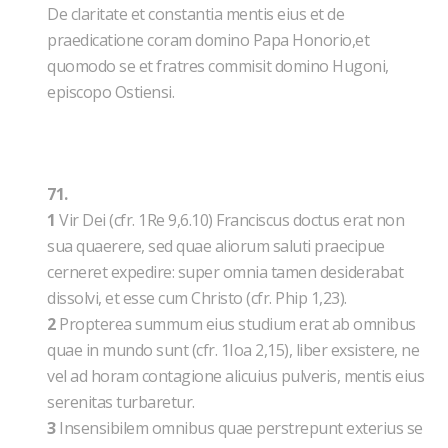
De claritate et constantia mentis eius et de
praedicatione coram domino Papa Honorio,et
quomodo se et fratres commisit domino Hugoni,
episcopo Ostiensi.
71.
1
Vir Dei (cfr. 1Re 9,6.10) Franciscus doctus erat non
sua quaerere, sed quae aliorum saluti praecipue
cerneret expedire: super omnia tamen desiderabat
dissolvi, et esse cum Christo (cfr. Phip 1,23).
2
Propterea summum eius studium erat ab omnibus
quae in mundo sunt (cfr. 1Ioa 2,15), liber exsistere, ne
vel ad horam contagione alicuius pulveris, mentis eius
serenitas turbaretur.
3
Insensibilem omnibus quae perstrepunt exterius se