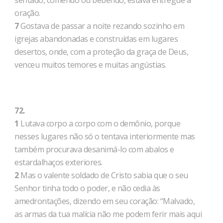
sentado, comendo ou bebendo, estava entregue à
oração.
7
Gostava de passar a noite rezando sozinho em
igrejas abandonadas e construídas em lugares
desertos, onde, com a proteção da graça de Deus,
venceu muitos temores e muitas angústias.
72.
1
Lutava corpo a corpo com o demônio, porque
nesses lugares não só o tentava interiormente mas
também procurava desanimá-lo com abalos e
estardalhaços exteriores.
2
Mas o valente soldado de Cristo sabia que o seu
Senhor tinha todo o poder, e não cedia às
amedrontações, dizendo em seu coração: “Malvado,
as armas da tua malícia não me podem ferir mais aqui