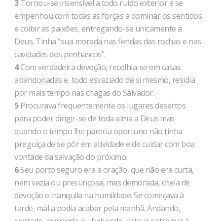
3
Tornou-se insensível a todo ruído exterior e se
empenhou com todas as forças a dominar os sentidos
e coibir as paixões, entregando-se unicamente a
Deus. Tinha “sua morada nas fendas das rochas e nas
cavidades dos penhascos”.
4
Com verdadeira devoção, recolhia-se em casas
abandonadas e, todo esvaziado de si mesmo, residia
por mais tempo nas chagas do Salvador.
5
Procurava frequentemente os lugares desertos
para poder dirigir-se de toda alma a Deus mas
quando o tempo lhe parecia oportuno não tinha
preguiça de se pôr em atividade e de cuidar com boa
vontade da salvação do próximo.
6
Seu porto seguro era a oração, que não era curta,
nem vazia ou presunçosa, mas demorada, cheia de
devoção e tranquila na humildade. Se começava à
tarde, mal a podia acabar pela manhã. Andando,