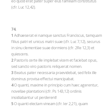
eo quod erat pater super eius familiam constitutus
(cfr. Luc 12,42).
74.
1
Adhaeserat ei namque sanctus Franciscus, tamquam
filius patri et unicus matri suae (cfr. Luc 7,12), securus
in sinu clementiae suae dormiens (cfr. 2Re 12,3) et
quiescens.
2
Pastoris certe ille implebat vicem et faciebat opus,
sed sancto viro pastoris reliquerat nomen.
3
Beatus pater necessaria praevidebat, sed felix ille
dominus provisa effectui mancipabat.
4
O quanti, maxime in principio cum haec agerentur,
novellae plantationi (cfr. Ps 143,12) ordinis
insidiabantur ut perderent!
5
O quanti electam vineam (cfr. Ier 2,21), quam