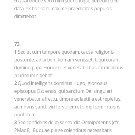
9
Quandoque vero nihil sciens loqui, benedictione
data, ex hoc solo maxime praedicatos populos
dimittebat.
73.
1
Sed et cum tempore quodam, causa religionis
poscente, ad urbem Romam venisset, loqui coram
domino papa Honorio et venerabilibus cardinalibus
plurimum sitiebat.
2
Quod intelligens dominus Hugo, gloriosus
episcopus Ostiensis, qui sanctum Dei singulari
venerabatur affectu, timore ac laetitia est repletus,
admirans sancti viri fervorem et simplicem intuens
puritatem.
3
Sed confidens de misericordia Omnipotentis (cfr.
2Mac 8,18), quae pie se colentibus necessitatis