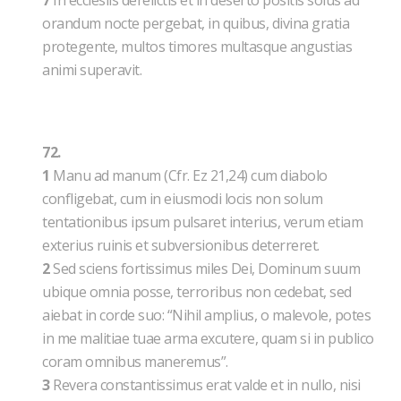
7
In ecclesiis derelictis et in deserto positis solus ad
orandum nocte pergebat, in quibus, divina gratia
protegente, multos timores multasque angustias
animi superavit.
72.
1
Manu ad manum (Cfr. Ez 21,24) cum diabolo
confligebat, cum in eiusmodi locis non solum
tentationibus ipsum pulsaret interius, verum etiam
exterius ruinis et subversionibus deterreret.
2
Sed sciens fortissimus miles Dei, Dominum suum
ubique omnia posse, terroribus non cedebat, sed
aiebat in corde suo: “Nihil amplius, o malevole, potes
in me malitiae tuae arma excutere, quam si in publico
coram omnibus maneremus”.
3
Revera constantissimus erat valde et in nullo, nisi