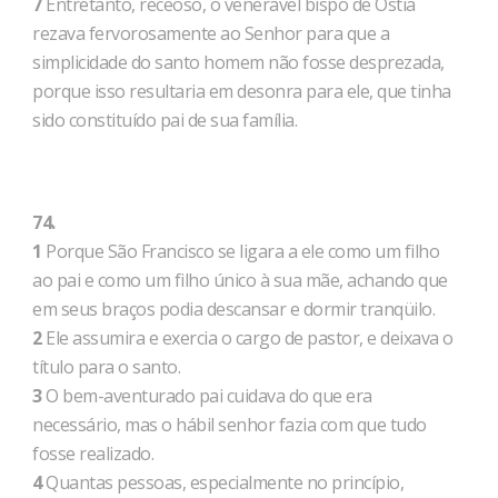
7
Entretanto, receoso, o venerável bispo de Óstia
rezava fervorosamente ao Senhor para que a
simplicidade do santo homem não fosse desprezada,
porque isso resultaria em desonra para ele, que tinha
sido constituído pai de sua família.
74.
1
Porque São Francisco se ligara a ele como um filho
ao pai e como um filho único à sua mãe, achando que
em seus braços podia descansar e dormir tranqüilo.
2
Ele assumira e exercia o cargo de pastor, e deixava o
título para o santo.
3
O bem-aventurado pai cuidava do que era
necessário, mas o hábil senhor fazia com que tudo
fosse realizado.
4
Quantas pessoas, especialmente no princípio,