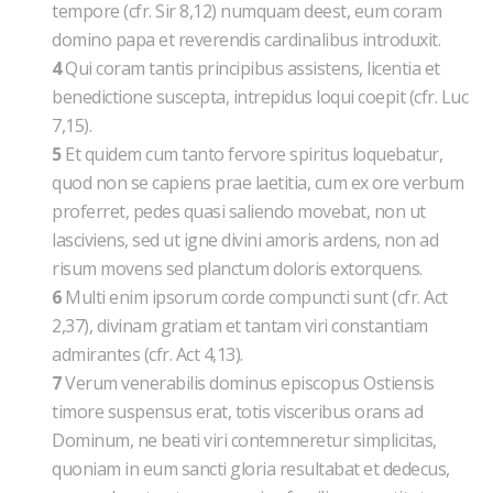
tempore (cfr. Sir 8,12) numquam deest, eum coram
domino papa et reverendis cardinalibus introduxit.
4
Qui coram tantis principibus assistens, licentia et
benedictione suscepta, intrepidus loqui coepit (cfr. Luc
7,15).
5
Et quidem cum tanto fervore spiritus loquebatur,
quod non se capiens prae laetitia, cum ex ore verbum
proferret, pedes quasi saliendo movebat, non ut
lasciviens, sed ut igne divini amoris ardens, non ad
risum movens sed planctum doloris extorquens.
6
Multi enim ipsorum corde compuncti sunt (cfr. Act
2,37), divinam gratiam et tantam viri constantiam
admirantes (cfr. Act 4,13).
7
Verum venerabilis dominus episcopus Ostiensis
timore suspensus erat, totis visceribus orans ad
Dominum, ne beati viri contemneretur simplicitas,
quoniam in eum sancti gloria resultabat et dedecus,