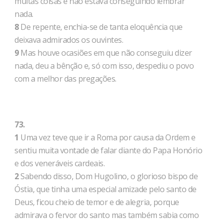
muitas coisas e não estava conseguindo lembrar
nada.
8
De repente, enchia-se de tanta eloquência que
deixava admirados os ouvintes.
9
Mas houve ocasiões em que não conseguiu dizer
nada, deu a bênção e, só com isso, despediu o povo
com a melhor das pregações.
73.
1
Uma vez teve que ir a Roma por causa da Ordem e
sentiu muita vontade de falar diante do Papa Honório
e dos veneráveis cardeais.
2
Sabendo disso, Dom Hugolino, o glorioso bispo de
Óstia, que tinha uma especial amizade pelo santo de
Deus, ficou cheio de temor e de alegria, porque
admirava o fervor do santo mas também sabia como