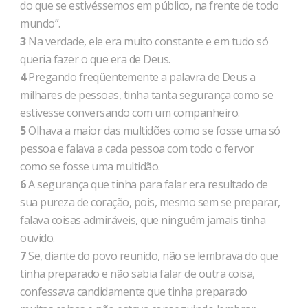
do que se estivéssemos em público, na frente de todo
mundo”.
3
Na verdade, ele era muito constante e em tudo só
queria fazer o que era de Deus.
4
Pregando freqüentemente a palavra de Deus a
milhares de pessoas, tinha tanta segurança como se
estivesse conversando com um companheiro.
5
Olhava a maior das multidões como se fosse uma só
pessoa e falava a cada pessoa com todo o fervor
como se fosse uma multidão.
6
A segurança que tinha para falar era resultado de
sua pureza de coração, pois, mesmo sem se preparar,
falava coisas admiráveis, que ninguém jamais tinha
ouvido.
7
Se, diante do povo reunido, não se lembrava do que
tinha preparado e não sabia falar de outra coisa,
confessava candidamente que tinha preparado