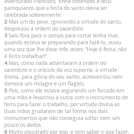
aventurado Francisco, tinha ordenado a seus
paroquianos que a festa do santo devia ser
celebrada solenemente.
2
Mas um do povo, ignorando a virtude do santo,
desprezou a ordem do sacerdote.
3
Saiu fora para o campo para cortar lenha mas,
quando estava se preparando para fazê-lo, ouviu
uma voz que lhe disse três vezes: “Hoje é festa; não
é lícito trabalhar!”.
4
Mas, como nada adiantaram a ordem do
sacerdote e o oráculo da voz superna, a virtude
divina, para glória do seu santo, acrescentou sem
demora um milagre e um flagelo.
5
Pois, como ele estava segurando um forcado em
uma mão e levantou a outra com o instrumento de
ferro para fazer o trabalho, por virtude divina as
duas mãos grudaram de tal forma nos dois
instrumentos que não conseguia soltar nem um
pouco os dedos.
6
Muito assustado por isso, e sem saber o que fazer,