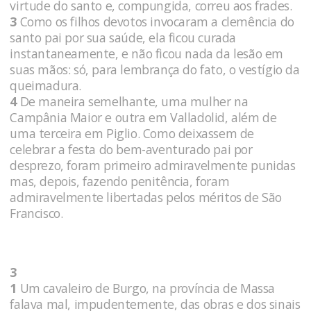
virtude do santo e, compungida, correu aos frades.
3
Como os filhos devotos invocaram a clemência do
santo pai por sua saúde, ela ficou curada
instantaneamente, e não ficou nada da lesão em
suas mãos: só, para lembrança do fato, o vestígio da
queimadura.
4
De maneira semelhante, uma mulher na
Campânia Maior e outra em Valladolid, além de
uma terceira em Piglio. Como deixassem de
celebrar a festa do bem-aventurado pai por
desprezo, foram primeiro admiravelmente punidas
mas, depois, fazendo penitência, foram
admiravelmente libertadas pelos méritos de São
Francisco.
3
1
Um cavaleiro de Burgo, na província de Massa
falava mal, impudentemente, das obras e dos sinais