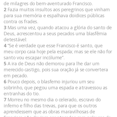
de milagres do bem-aventurado Francisco.
2
Fazia muitos insultos aos peregrinos que vinham
para sua memória e espalhava doidices públicas
contra os frades.
3
Mas uma vez, quando atacou a glória do santo de
Deus, acrescentou a seus pecados uma blasfêmia
detestável:
4
“Se é verdade que esse Francisco é santo, que
meu corpo caia hoje pela espada; mas se ele não for
santo vou escapar incólume”.
5
A ira de Deus não demorou para lhe dar um
merecido castigo, pois sua oração já se convertera
em pecado.
6
Pouco depois, o blasfemo injuriou um seu
sobrinho, que pegou uma espada e atravessou as
entranhas do tio.
7
Morreu no mesmo dia o celerado, escravo do
inferno e filho das trevas, para que os outros
aprendessem que as obras maravilhosas de