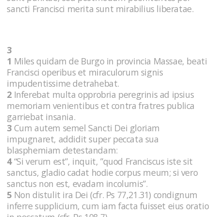
sancti Francisci merita sunt mirabilius liberatae.
3
1
Miles quidam de Burgo in provincia Massae, beati
Francisci operibus et miraculorum signis
impudentissime detrahebat.
2
Inferebat multa opprobria peregrinis ad ipsius
memoriam venientibus et contra fratres publica
garriebat insania.
3
Cum autem semel Sancti Dei gloriam
impugnaret, addidit super peccata sua
blasphemiam detestandam:
4
“Si verum est”, inquit, ”quod Franciscus iste sit
sanctus, gladio cadat hodie corpus meum; si vero
sanctus non est, evadam incolumis”.
5
Non distulit ira Dei (cfr. Ps 77,21.31) condignum
inferre supplicium, cum iam facta fuisset eius oratio
in peccatum (cfr. Ps 108,7).