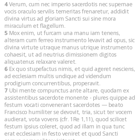
4
Verum, cum nec imperio sacerdotis nec supernae
vocis oraculo servilis temeritas frenaretur, addidit
divina virtus ad gloriam Sancti sui sine mora
miraculum et flagellum.
5
Mox enim, ut furcam una manu iam tenens,
alteram cum ferreo instrumento levavit ad opus, sic
divina virtute utraque manus utrique instrumento
cohaesit, ut ad neutrius dimissionem digitos
aliquatenus relaxare valeret.
6
Ex quo stupefactus nimis, et quid ageret nesciens,
ad ecclesiam multis undique ad videndum
prodigium concurrentibus, properavit.
7
Ubi mente compunctus ante altare, quodam ex
assistentibus sacerdote monente - plures quippe ad
festum vocati convenerant sacerdotes — beato
Francisco humiliter se devovit, tria, sicut ter vocem
audierat, vota vovens (cfr. 1Re 1,11), quod scilicet
festum ipsius coleret, quod ad illam in qua tunc
erat ecclesiam in festo veniret et quod Sancti