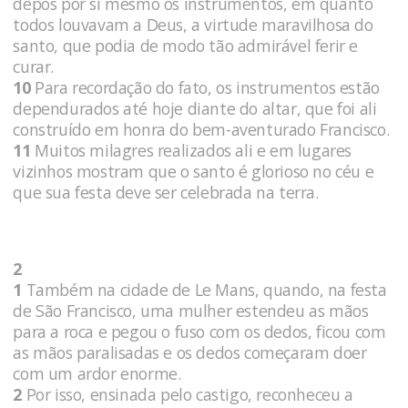
depôs por si mesmo os instrumentos, em quanto
todos louvavam a Deus, a virtude maravilhosa do
santo, que podia de modo tão admirável ferir e
curar.
10
Para recordação do fato, os instrumentos estão
dependurados até hoje diante do altar, que foi ali
construído em honra do bem-aventurado Francisco.
11
Muitos milagres realizados ali e em lugares
vizinhos mostram que o santo é glorioso no céu e
que sua festa deve ser celebrada na terra.
2
1
Também na cidade de Le Mans, quando, na festa
de São Francisco, uma mulher estendeu as mãos
para a roca e pegou o fuso com os dedos, ficou com
as mãos paralisadas e os dedos começaram doer
com um ardor enorme.
2
Por isso, ensinada pelo castigo, reconheceu a