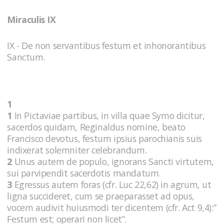
Miraculis IX
IX - De non servantibus festum et inhonorantibus
Sanctum.
1
1
In Pictaviae partibus, in villa quae Symo dicitur,
sacerdos quidam, Reginaldus nomine, beato
Francisco devotus, festum ipsius parochianis suis
indixerat solemniter celebrandum.
2
Unus autem de populo, ignorans Sancti virtutem,
sui parvipendit sacerdotis mandatum.
3
Egressus autem foras (cfr. Luc 22,62) in agrum, ut
ligna succideret, cum se praeparasset ad opus,
vocem audivit huiusmodi ter dicentem (cfr. Act 9,4):”
Festum est; operari non licet”.