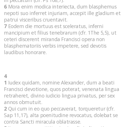
6
Mora enim modica interiecta, dum blasphemus
nepoti suo inferret injuriam, accepit ille gladium et
patrui visceribus cruentavit.
7
Eodem die mortuus est sceleratus, inferni
mancipium et filius tenebrarum (cfr. 1The 5,5), ut
ceteri discerent miranda Francisci opera non
blasphematoriis verbis impetere, sed devotis
laudibus honorare.
4
1
Iudex quidam, nomine Alexander, dum a beati
Francisci devotione, quos poterat, venenata lingua
retraheret, divino iudicio lingua privatus, per sex
annos obmutuit.
2
Qui cum in eo quo peccaverat, torqueretur (cfr.
Sap 11,17), alta poenitudine revocatus, dolebat se
contra Sancti miracula oblatrasse.