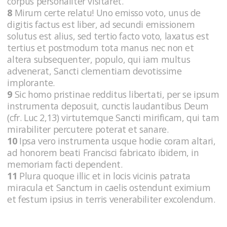
corpus personaliter visitaret.
8
Mirum certe relatu! Uno emisso voto, unus de
digitis factus est liber, ad secundi emissionem
solutus est alius, sed tertio facto voto, laxatus est
tertius et postmodum tota manus nec non et
altera subsequenter, populo, qui iam multus
advenerat, Sancti clementiam devotissime
implorante.
9
Sic homo pristinae redditus libertati, per se ipsum
instrumenta deposuit, cunctis laudantibus Deum
(cfr. Luc 2,13) virtutemque Sancti mirificam, qui tam
mirabiliter percutere poterat et sanare.
10
Ipsa vero instrumenta usque hodie coram altari,
ad honorem beati Francisci fabricato ibidem, in
memoriam facti dependent.
11
Plura quoque illic et in locis vicinis patrata
miracula et Sanctum in caelis ostendunt eximium
et festum ipsius in terris venerabiliter excolendum.