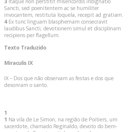
3
Itaque non perstitit misericordis indignatio
Sancti, sed poenitentem ac se humiliter
invocantem, restituta loquela, recepit ad gratiam.
4
Ex tunc linguam blasphemam consecravit
laudibus Sancti, devotionem simul et disciplinam
recipiens per flagellum.
Texto Traduzido
Miraculis IX
IX – Dos que não observam as festas e dos que
desonram o santo.
1
1
Na vila de Le Simon, na região de Poitiers, um
sacerdote, chamado Reginaldo, devoto do bem-