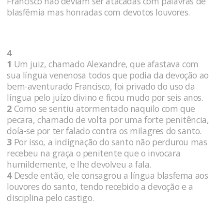
Francisco não deviam ser atacadas com palavras de
blasfêmia mas honradas com devotos louvores.
4
1
Um juiz, chamado Alexandre, que afastava com
sua língua venenosa todos que podia da devoção ao
bem-aventurado Francisco, foi privado do uso da
língua pelo juízo divino e ficou mudo por seis anos.
2
Como se sentiu atormentado naquilo com que
pecara, chamado de volta por uma forte penitência,
doía-se por ter falado contra os milagres do santo.
3
Por isso, a indignação do santo não perdurou mas
recebeu na graça o penitente que o invocara
humildemente, e lhe devolveu a fala.
4
Desde então, ele consagrou a língua blasfema aos
louvores do santo, tendo recebido a devoção e a
disciplina pelo castigo.