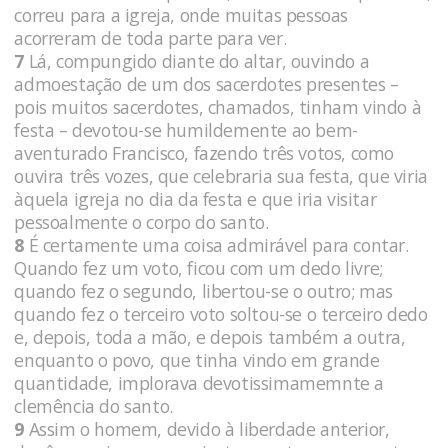
correu para a igreja, onde muitas pessoas
acorreram de toda parte para ver.
7
Lá, compungido diante do altar, ouvindo a
admoestação de um dos sacerdotes presentes –
pois muitos sacerdotes, chamados, tinham vindo à
festa – devotou-se humildemente ao bem-
aventurado Francisco, fazendo três votos, como
ouvira três vozes, que celebraria sua festa, que viria
àquela igreja no dia da festa e que iria visitar
pessoalmente o corpo do santo.
8
É certamente uma coisa admirável para contar.
Quando fez um voto, ficou com um dedo livre;
quando fez o segundo, libertou-se o outro; mas
quando fez o terceiro voto soltou-se o terceiro dedo
e, depois, toda a mão, e depois também a outra,
enquanto o povo, que tinha vindo em grande
quantidade, implorava devotissimamemnte a
clemência do santo.
9
Assim o homem, devido à liberdade anterior,