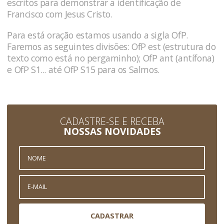
escritos para demonstrar a identificação de
Francisco com Jesus Cristo.
Para está oração estamos usando a sigla OfP.
Faremos as seguintes divisões: OfP est (estrutura do
texto como está no pergaminho); OfP ant (antífona)
e OfP S1... até OfP S15 para os Salmos.
CADASTRE-SE E RECEBA
NOSSAS NOVIDADES
CADASTRAR