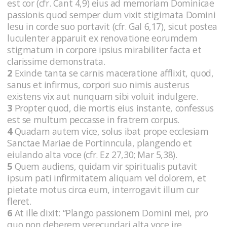
est cor (cfr. Cant 4,9) eius ad memoriam Dominicae
passionis quod semper dum vixit stigimata Domini
Iesu in corde suo portavit (cfr. Gal 6,17), sicut postea
luculenter apparuit ex renovatione eorumdem
stigmatum in corpore ipsius mirabiliter facta et
clarissime demonstrata.
2
Exinde tanta se carnis maceratione afflixit, quod,
sanus et infirmus, corpori suo nimis austerus
existens vix aut nunquam sibi voluit indulgere.
3
Propter quod, die mortis eius instante, confessus
est se multum peccasse in fratrem corpus.
4
Quadam autem vice, solus ibat prope ecclesiam
Sanctae Mariae de Portinncula, plangendo et
eiulando alta voce (cfr. Ez 27,30; Mar 5,38).
5
Quem audiens, quidam vir spiritualis putavit
ipsum pati infirmitatem aliquam vel dolorem, et
pietate motus circa eum, interrogavit illum cur
fleret.
6
At ille dixit: “Plango passionem Domini mei, pro
quo non deberem verecundari alta voce ire