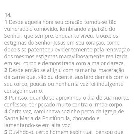
14.
1
Desde aquela hora seu coração tornou-se tão
vulnerado e comovido, lembrando a paixão do
Senhor, que sempre, enquanto viveu, trouxe os
estigmas do Senhor Jesus em seu coração, como
depois se patenteou evidentemente pela renovação
dos mesmos estigmas maravilhosamente realizada
em seu corpo e demonstrada com a maior clareza.
2
Desde então se afligiu com tamanha maceração
da carne que, são ou doente, austero demais com o
seu corpo, poucas ou nenhuma vez foi indulgente
consigo mesmo.
3
Por isso, quando se aproximou o dia de sua morte,
confessou ter pecado muito contra o irmão corpo.
4
Certa vez, caminhava sozinho perto da igreja de
Santa Maria da Porciúncula, chorando e
lamentando-se em alta voz.
5
Ouvindo-o, certo homem espiritual, pensou que