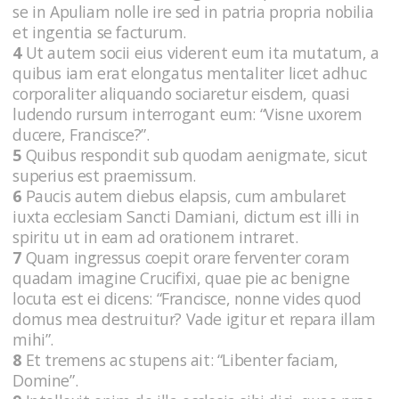
se in Apuliam nolle ire sed in patria propria nobilia
et ingentia se facturum.
4
Ut autem socii eius viderent eum ita mutatum, a
quibus iam erat elongatus mentaliter licet adhuc
corporaliter aliquando sociaretur eisdem, quasi
ludendo rursum interrogant eum: “Visne uxorem
ducere, Francisce?”.
5
Quibus respondit sub quodam aenigmate, sicut
superius est praemissum.
6
Paucis autem diebus elapsis, cum ambularet
iuxta ecclesiam Sancti Damiani, dictum est illi in
spiritu ut in eam ad orationem intraret.
7
Quam ingressus coepit orare ferventer coram
quadam imagine Crucifixi, quae pie ac benigne
locuta est ei dicens: “Francisce, nonne vides quod
domus mea destruitur? Vade igitur et repara illam
mihi”.
8
Et tremens ac stupens ait: “Libenter faciam,
Domine”.