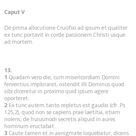
Caput V
De prima allocutione Crucifixi ad ipsum et qualiter
ex tunc portavit in corde passionem Christi usque
ad mortem.
13.
1
Quadam vero die, cum misericordiam Domini
ferventius imploraret, ostendit illi Dominus quod
sibi diceretur in proximo quid ipsum agere
oporteret.
2
Ex tunc autem tanto repletus est gaudio (cfr. Ps
125,2), quod non se capiens prae laetitia, etiam
nolens, de huiusmodi secretis aliquid in aures
hominum eructabat.
3
Caute tamen et in aenigmate loquebatur, dicens