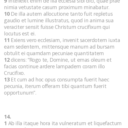
9
Intellexit enim de illa ecclesia sibi dici, quae prae
nimia vetustate casum proximum minabatur.
10
De illa autem allocutione tanto fuit repletus
gaudio et lumine illustratus, quod in anima sua
veraciter sensit fuisse Christum crucifixum qui
locutus est ei.
11
Exiens vero ecclesiam, invenit sacerdotem iuxta
eam sedentem, mittensque manum ad bursam
obtulit ei quamdam pecuniae quantitatem
12
dicens: “Rogo te, Domine, ut emas oleum et
facias continue ardere lampadem coram illo
Crucifixo.
13
Et cum ad hoc opus consumpta fuerit haec
pecunia, iterum offeram tibi quantum fuerit
opportunum”.
14.
1
Ab illa itaque hora ita vulneratum et liquefactum