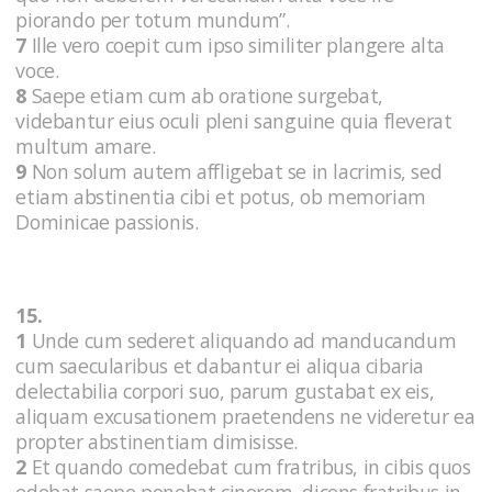
piorando per totum mundum”.
7
Ille vero coepit cum ipso similiter plangere alta
voce.
8
Saepe etiam cum ab oratione surgebat,
videbantur eius oculi pleni sanguine quia fleverat
multum amare.
9
Non solum autem affligebat se in lacrimis, sed
etiam abstinentia cibi et potus, ob memoriam
Dominicae passionis.
15.
1
Unde cum sederet aliquando ad manducandum
cum saecularibus et dabantur ei aliqua cibaria
delectabilia corpori suo, parum gustabat ex eis,
aliquam excusationem praetendens ne videretur ea
propter abstinentiam dimisisse.
2
Et quando comedebat cum fratribus, in cibis quos
edebat saepe ponebat cinerem, dicens fratribus in