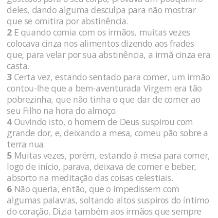
deles, dando alguma desculpa para não mostrar
que se omitira por abstinência.
2
E quando comia com os irmãos, muitas vezes
colocava cinza nos alimentos dizendo aos frades
que, para velar por sua abstinência, a irmã cinza era
casta.
3
Certa vez, estando sentado para comer, um irmão
contou-lhe que a bem-aventurada Virgem era tão
pobrezinha, que não tinha o que dar de comer ao
seu Filho na hora do almoço.
4
Ouvindo isto, o homem de Deus suspirou com
grande dor, e, deixando a mesa, comeu pão sobre a
terra nua.
5
Muitas vezes, porém, estando à mesa para comer,
logo de início, parava, deixava de comer e beber,
absorto na meditação das coisas celestiais.
6
Não queria, então, que o impedissem com
algumas palavras, soltando altos suspiros do íntimo
do coração. Dizia também aos irmãos que sempre