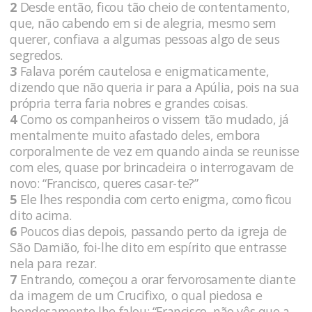
2
Desde então, ficou tão cheio de contentamento,
que, não cabendo em si de alegria, mesmo sem
querer, confiava a algumas pessoas algo de seus
segredos.
3
Falava porém cautelosa e enigmaticamente,
dizendo que não queria ir para a Apúlia, pois na sua
própria terra faria nobres e grandes coisas.
4
Como os companheiros o vissem tão mudado, já
mentalmente muito afastado deles, embora
corporalmente de vez em quando ainda se reunisse
com eles, quase por brincadeira o interrogavam de
novo: “Francisco, queres casar-te?”
5
Ele lhes respondia com certo enigma, como ficou
dito acima.
6
Poucos dias depois, passando perto da igreja de
São Damião, foi-lhe dito em espírito que entrasse
nela para rezar.
7
Entrando, começou a orar fervorosamente diante
da imagem de um Crucifixo, o qual piedosa e
bondosamente lhe falou: “Francisco, não vês que a