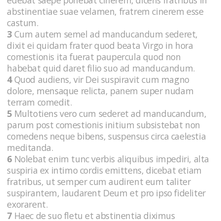
abstinentiae suae velamen, fratrem cinerem esse
castum.
3
Cum autem semel ad manducandum sederet,
dixit ei quidam frater quod beata Virgo in hora
comestionis ita fuerat paupercula quod non
habebat quid daret filio suo ad manducandum.
4
Quod audiens, vir Dei suspiravit cum magno
dolore, mensaque relicta, panem super nudam
terram comedit.
5
Multotiens vero cum sederet ad manducandum,
parum post comestionis initium subsistebat non
comedens neque bibens, suspensus circa caelestia
meditanda.
6
Nolebat enim tunc verbis aliquibus impediri, alta
suspiria ex intimo cordis emittens, dicebat etiam
fratribus, ut semper cum audirent eum taliter
suspirantem, laudarent Deum et pro ipso fideliter
exorarent.
7
Haec de suo fletu et abstinentia diximus