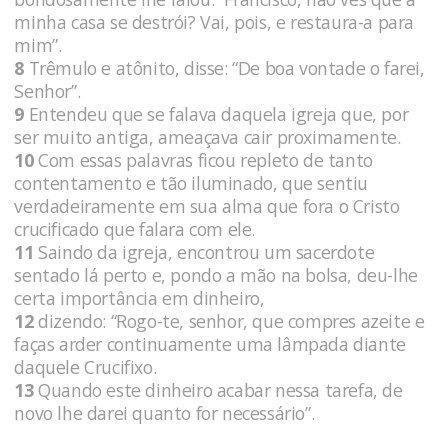
minha casa se destrói? Vai, pois, e restaura-a para
mim”.
8
Trêmulo e atônito, disse: “De boa vontade o farei,
Senhor”.
9
Entendeu que se falava daquela igreja que, por
ser muito antiga, ameaçava cair proximamente.
10
Com essas palavras ficou repleto de tanto
contentamento e tão iluminado, que sentiu
verdadeiramente em sua alma que fora o Cristo
crucificado que falara com ele.
11
Saindo da igreja, encontrou um sacerdote
sentado lá perto e, pondo a mão na bolsa, deu-lhe
certa importância em dinheiro,
12
dizendo: “Rogo-te, senhor, que compres azeite e
faças arder continuamente uma lâmpada diante
daquele Crucifixo.
13
Quando este dinheiro acabar nessa tarefa, de
novo lhe darei quanto for necessário”.