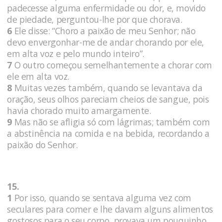
padecesse alguma enfermidade ou dor, e, movido
de piedade, perguntou-lhe por que chorava.
6
Ele disse: “Choro a paixão de meu Senhor; não
devo envergonhar-me de andar chorando por ele,
em alta voz e pelo mundo inteiro”.
7
O outro começou semelhantemente a chorar com
ele em alta voz.
8
Muitas vezes também, quando se levantava da
oração, seus olhos pareciam cheios de sangue, pois
havia chorado muito amargamente.
9
Mas não se afligia só com lágrimas; também com
a abstinência na comida e na bebida, recordando a
paixão do Senhor.
15.
1
Por isso, quando se sentava alguma vez com
seculares para comer e lhe davam alguns alimentos
gostosos para o seu corpo, provava um pouquinho