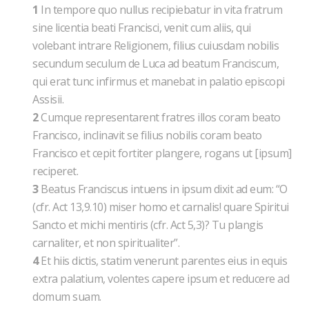
1
In tempore quo nullus recipiebatur in vita fratrum
sine licentia beati Francisci, venit cum aliis, qui
volebant intrare Religionem, filius cuiusdam nobilis
secundum seculum de Luca ad beatum Franciscum,
qui erat tunc infirmus et manebat in palatio episcopi
Assisii.
2
Cumque representarent fratres illos coram beato
Francisco, inclinavit se filius nobilis coram beato
Francisco et cepit fortiter plangere, rogans ut [ipsum]
reciperet.
3
Beatus Franciscus intuens in ipsum dixit ad eum: “O
(cfr. Act 13,9.10) miser homo et carnalis! quare Spiritui
Sancto et michi mentiris (cfr. Act 5,3)? Tu plangis
carnaliter, et non spiritualiter”.
4
Et hiis dictis, statim venerunt parentes eius in equis
extra palatium, volentes capere ipsum et reducere ad
domum suam.