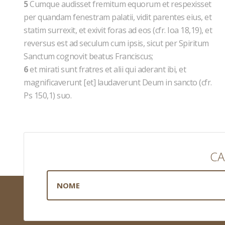
5
Cumque audisset fremitum equorum et respexisset
per quandam fenestram palatii, vidit parentes eius, et
statim surrexit, et exivit foras ad eos (cfr. Ioa 18,19), et
reversus est ad seculum cum ipsis, sicut per Spiritum
Sanctum cognovit beatus Franciscus;
6
et mirati sunt fratres et alii qui aderant ibi, et
magnificaverunt [et] laudaverunt Deum in sancto (cfr.
Ps 150,1) suo.
CA