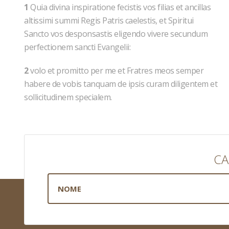
1
Quia divina inspiratione fecistis vos filias et ancillas
altissimi summi Regis Patris caelestis, et Spiritui
Sancto vos desponsastis eligendo vivere secundum
perfectionem sancti Evangelii:
2
volo et promitto per me et Fratres meos semper
habere de vobis tanquam de ipsis curam diligentem et
sollicitudinem specialem.
CA