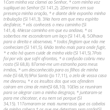
1
Com minha voz clamei ao Senhor, * com minha voz
supliquei ao Senhor
(Sl 141,2). 2
Derramo em sua
presença minha oração, * e diante dele exponho minha
tribulação
(Sl 141,3). 3
Na hora em que meu espírito
desfalece, * vós conheceis o meu caminho
(Sl
141,4). 4
Nesse caminho em que eu andava, * os
soberbos me esconderam um laço
(Sl 141,4). 5
Olhava
para a direita e observava, * todos fingiam que não me
conheciam
(Sl 141,5). 6
Não tenho mais para onde fugir,
* e não há quem cuide de minha vida
(Sl 141,5).7
Pois
foi por vós que sofri afrontas, * a confusão cobriu meu
rosto
(Sl 68,8). 8
Tornei-me um estranho para meus
irmãos, * um desconhecido para os filhos de minha
mãe
(Sl 68,9).9
Pai Santo
(Jo 17,11),
o zelo de vossa casa
me devorou, * e os insultos dos que vos ofendem
caíram em cima de mim
(Sl 68,10). 10
Eles se reuniram
para se alegrar com a minha desgraça, * juntaram-se
para me chicotear, e eu nem sei porque
(Sl
34,15). 11
Tornaram-se mais numerosos que os cabelos
de minha cabeça * os que me detestam sem razão
(Sl