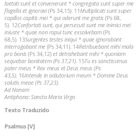
laetati sunt et convenerunt * congregata sunt super me
flagella et ignoravi
(Ps 34,15). 11
Multiplicati sunt super
capillos capitis mei * qui oderunt me gratis
(Ps 68,
5). 12
Confortati sunt, qui persecuti sunt me inimici mei
iniuste * quae non rapui tunc exsolvebam
(Ps
68,5). 13
Surgentes testes iniqui * quae ignorabant
interrogabant me
(Ps 34,11). 14
Retribuebant mihi mala
pro bonis
(Ps 34,12)
et detrahebant mihi * quoniam
sequebar bonitatem (Ps 37,21).
15
Tu es sanctissimus
pater meus * Rex meus et Deus meus (Ps
43,5).
16
Intende in adiutorium meum * Domine Deus
salutis meae (Ps 37,23).
Ad Nonam
Antiphona: Sancta Maria Virgo
Texto Traduzido
Psalmus [V]