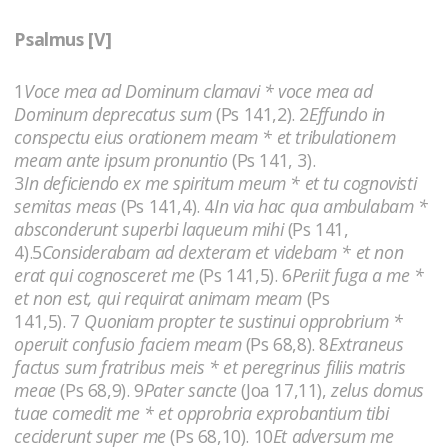
Psalmus [V]
1
Voce mea ad Dominum clamavi * voce mea ad
Dominum deprecatus sum
(Ps 141,2). 2
Effundo in
conspectu eius orationem meam * et tribulationem
meam ante ipsum pronuntio
(Ps 141, 3).
3
In deficiendo ex me spiritum meum * et tu cognovisti
semitas meas
(Ps 141,4). 4
In via hac qua ambulabam *
absconderunt superbi laqueum mihi
(Ps 141,
4).5
Considerabam ad dexteram et videbam * et non
erat qui cognosceret me
(Ps 141,5). 6
Periit fuga a me *
et non est, qui requirat animam meam
(Ps
141,5). 7
Quoniam propter te sustinui opprobrium *
operuit confusio faciem meam
(Ps 68,8). 8
Extraneus
factus sum fratribus meis * et peregrinus filiis matris
meae
(Ps 68,9). 9
Pater sancte
(Joa 17,11),
zelus domus
tuae comedit me * et opprobria exprobantium tibi
ceciderunt super me
(Ps 68,10). 10
Et adversum me