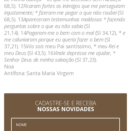
68,5). 12
Ficaram fortes os inimigos que me perseguiam
injustamente; * fizeram-me pagar o que não roubei
(Sl
68,5). 13
Apareceram testemunhas maldosas * fazendo
perguntas sobre o que eu não sabia
(Sl
21,14). 14
Pagaram-me o bem com o mal
(Sl 34,12), *
e
me caluniaram porque eu queria fazer o bem
(Sl
37,21). 15
Vós sois
meu Pai santíssimo, *
meu Rei e
meu Deus
(Sl 43,5). 16
Vinde depressa me ajudar, *
Senhor Deus de minha salvação
(Sl 37,23).
Noa
Antífona: Santa Maria Virgem
CADASTRE-SE E RECEBA
NOSSAS NOVIDADES