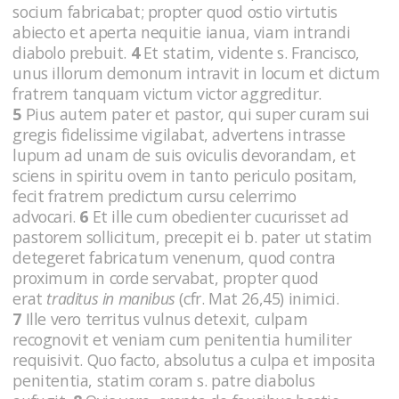
socium fabricabat; propter quod ostio virtutis
abiecto et aperta nequitie ianua, viam intrandi
diabolo prebuit.
4
Et statim, vidente s. Francisco,
unus illorum demonum intravit in locum et dictum
fratrem tanquam victum victor aggreditur.
5
Pius autem pater et pastor, qui super curam sui
gregis fidelissime vigilabat, advertens intrasse
lupum ad unam de suis oviculis devorandam, et
sciens in spiritu ovem in tanto periculo positam,
fecit fratrem predictum cursu celerrimo
advocari.
6
Et ille cum obedienter cucurisset ad
pastorem sollicitum, precepit ei b. pater ut statim
detegeret fabricatum venenum, quod contra
proximum in corde servabat, propter quod
erat
traditus in manibus
(cfr. Mat 26,45)
inimici.
7
Ille vero territus vulnus detexit, culpam
recognovit et veniam cum penitentia humiliter
requisivit. Quo facto, absolutus a culpa et imposita
penitentia, statim coram s. patre diabolus