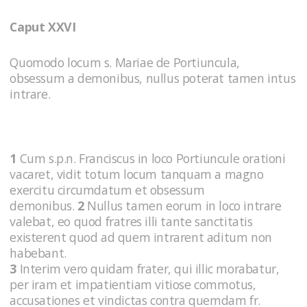
Caput XXVI
Quomodo locum s. Mariae de Portiuncula,
obsessum a demonibus, nullus poterat tamen intus
intrare.
1
Cum s.p.n. Franciscus in loco Portiuncule orationi
vacaret, vidit totum locum tanquam a magno
exercitu circumdatum et obsessum
demonibus.
2
Nullus tamen eorum in loco intrare
valebat, eo quod fratres illi tante sanctitatis
existerent quod ad quem intrarent aditum non
habebant.
3
Interim vero quidam frater, qui illic morabatur,
per iram et impatientiam vitiose commotus,
accusationes et vindictas contra quemdam fr.