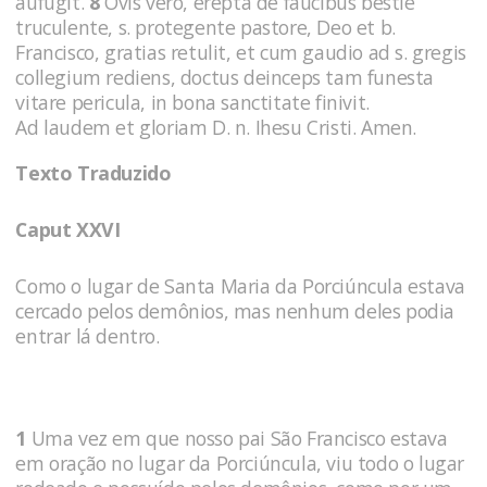
aufugit.
8
Ovis vero, erepta de faucibus bestie
truculente, s. protegente pastore, Deo et b.
Francisco, gratias retulit, et cum gaudio ad s. gregis
collegium rediens, doctus deinceps tam funesta
vitare pericula, in bona sanctitate finivit.
Ad laudem et gloriam D. n. Ihesu Cristi. Amen.
Texto Traduzido
Caput XXVI
Como o lugar de Santa Maria da Porciúncula estava
cercado pelos demônios, mas nenhum deles podia
entrar lá dentro.
1
Uma vez em que nosso pai São Francisco estava
em oração no lugar da Porciúncula, viu todo o lugar