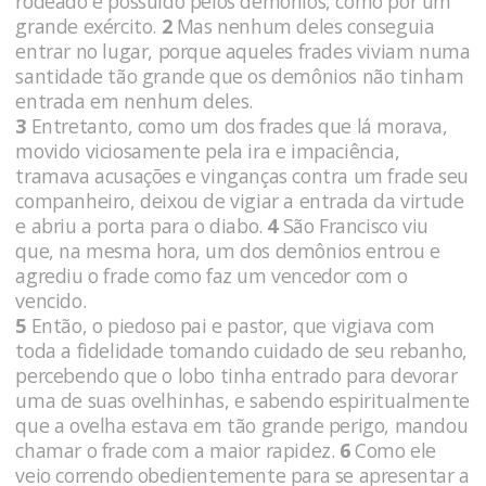
rodeado e possuído pelos demônios, como por um
grande exército.
2
Mas nenhum deles conseguia
entrar no lugar, porque aqueles frades viviam numa
santidade tão grande que os demônios não tinham
entrada em nenhum deles.
3
Entretanto, como um dos frades que lá morava,
movido viciosamente pela ira e impaciência,
tramava acusações e vinganças contra um frade seu
companheiro, deixou de vigiar a entrada da virtude
e abriu a porta para o diabo.
4
São Francisco viu
que, na mesma hora, um dos demônios entrou e
agrediu o frade como faz um vencedor com o
vencido.
5
Então, o piedoso pai e pastor, que vigiava com
toda a fidelidade tomando cuidado de seu rebanho,
percebendo que o lobo tinha entrado para devorar
uma de suas ovelhinhas, e sabendo espiritualmente
que a ovelha estava em tão grande perigo, mandou
chamar o frade com a maior rapidez.
6
Como ele
veio correndo obedientemente para se apresentar a