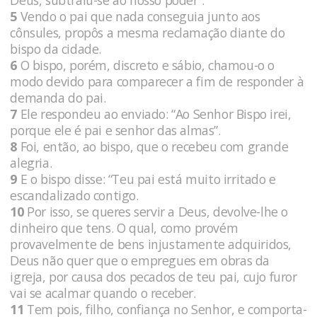
Deus, subtraiu-se ao nosso poder”.
5
Vendo o pai que nada conseguia junto aos
cônsules, propôs a mesma reclamação diante do
bispo da cidade.
6
O bispo, porém, discreto e sábio, chamou-o o
modo devido para comparecer a fim de responder à
demanda do pai.
7
Ele respondeu ao enviado: “Ao Senhor Bispo irei,
porque ele é pai e senhor das almas”.
8
Foi, então, ao bispo, que o recebeu com grande
alegria.
9
E o bispo disse: “Teu pai está muito irritado e
escandalizado contigo.
10
Por isso, se queres servir a Deus, devolve-lhe o
dinheiro que tens. O qual, como provém
provavelmente de bens injustamente adquiridos,
Deus não quer que o empregues em obras da
igreja, por causa dos pecados de teu pai, cujo furor
vai se acalmar quando o receber.
11
Tem pois, filho, confiança no Senhor, e comporta-