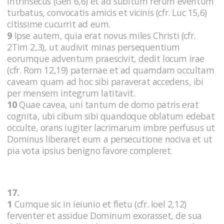
intrinsecus (Gen 6,6) et ad subitum rerum eventum
turbatus, convocatis amicis et vicinis (cfr. Luc 15,6)
citissime cucurrit ad eum.
9
Ipse autem, quia erat novus miles Christi (cfr.
2Tim 2,3), ut audivit minas persequentium
eorumque adventum praescivit, dedit locum irae
(cfr. Rom 12,19) paternae et ad quamdam occultam
caveam quam ad hoc sibi paraverat accedens, ibi
per mensem integrum latitavit.
10
Quae cavea, uni tantum de domo patris erat
cognita, ubi cibum sibi quandoque oblatum edebat
occulte, orans iugiter lacrimarum imbre perfusus ut
Dominus liberaret eum a persecutione nociva et ut
pia vota ipsius benigno favore compleret.
17.
1
Cumque sic in ieiunio et fletu (cfr. Ioel 2,12)
ferventer et assidue Dominum exorasset, de sua