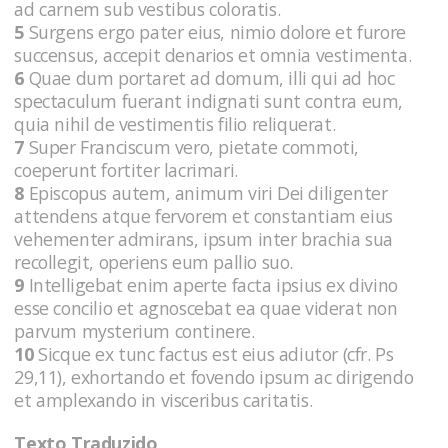
ad carnem sub vestibus coloratis.
5
Surgens ergo pater eius, nimio dolore et furore
succensus, accepit denarios et omnia vestimenta.
6
Quae dum portaret ad domum, illi qui ad hoc
spectaculum fuerant indignati sunt contra eum,
quia nihil de vestimentis filio reliquerat.
7
Super Franciscum vero, pietate commoti,
coeperunt fortiter lacrimari.
8
Episcopus autem, animum viri Dei diligenter
attendens atque fervorem et constantiam eius
vehementer admirans, ipsum inter brachia sua
recollegit, operiens eum pallio suo.
9
Intelligebat enim aperte facta ipsius ex divino
esse concilio et agnoscebat ea quae viderat non
parvum mysterium continere.
10
Sicque ex tunc factus est eius adiutor (cfr. Ps
29,11), exhortando et fovendo ipsum ac dirigendo
et amplexando in visceribus caritatis.
Texto Traduzido