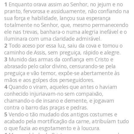
1
Enquanto orava assim ao Senhor, no jejum e no
pranto, fervorosa e assiduamente, não confiando na
sua força e habilidade, lançou sua esperança
totalmente no Senhor, que, mesmo permanecendo
ele nas trevas, banhara-o numa alegria inefável e o
iluminara com uma claridade admirável.
2
Todo aceso por essa luz, saiu da cova e tomou o
caminho de Assis, sem preguiça, rápido e alegre.
3
Munido das armas da confiança em Cristo e
abrasado pelo calor divino, censurando-se pela
preguiça e vão temor, expõe-se abertamente às
mãos e aos golpes dos perseguidores.
4
Quando o viram, aqueles que antes o haviam
conhecido injuriavam-no sem compaixão,
chamando-o de insano e demente, e jogavam
contra o barro das praças e pedras.
5
Vendo-o tão mudado dos antigos costumes e
acabado pela mortificação da carne, atribuíam tudo
o que fazia ao esgotamento e à loucura.