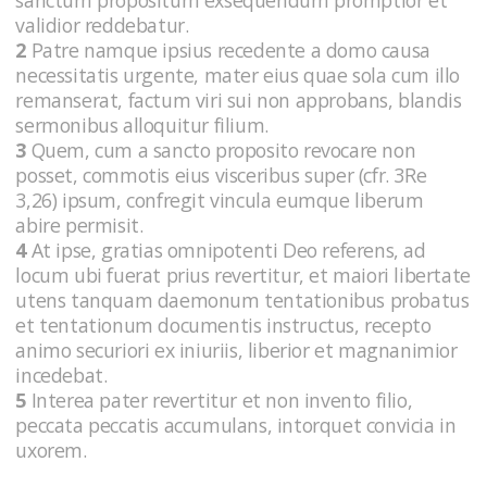
validior reddebatur.
2
Patre namque ipsius recedente a domo causa
necessitatis urgente, mater eius quae sola cum illo
remanserat, factum viri sui non approbans, blandis
sermonibus alloquitur filium.
3
Quem, cum a sancto proposito revocare non
posset, commotis eius visceribus super (cfr. 3Re
3,26) ipsum, confregit vincula eumque liberum
abire permisit.
4
At ipse, gratias omnipotenti Deo referens, ad
locum ubi fuerat prius revertitur, et maiori libertate
utens tanquam daemonum tentationibus probatus
et tentationum documentis instructus, recepto
animo securiori ex iniuriis, liberior et magnanimior
incedebat.
5
Interea pater revertitur et non invento filio,
peccata peccatis accumulans, intorquet convicia in
uxorem.