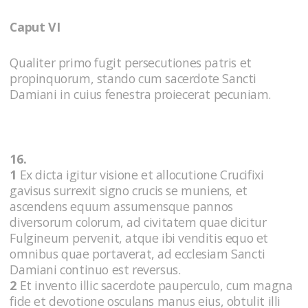
Caput VI
Qualiter primo fugit persecutiones patris et
propinquorum, stando cum sacerdote Sancti
Damiani in cuius fenestra proiecerat pecuniam.
16.
1
Ex dicta igitur visione et allocutione Crucifixi
gavisus surrexit signo crucis se muniens, et
ascendens equum assumensque pannos
diversorum colorum, ad civitatem quae dicitur
Fulgineum pervenit, atque ibi venditis equo et
omnibus quae portaverat, ad ecclesiam Sancti
Damiani continuo est reversus.
2
Et invento illic sacerdote pauperculo, cum magna
fide et devotione osculans manus eius, obtulit illi