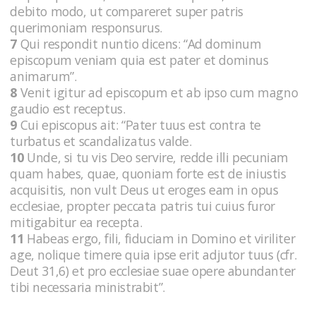
debito modo, ut compareret super patris
querimoniam responsurus.
7
Qui respondit nuntio dicens: “Ad dominum
episcopum veniam quia est pater et dominus
animarum”.
8
Venit igitur ad episcopum et ab ipso cum magno
gaudio est receptus.
9
Cui episcopus ait: “Pater tuus est contra te
turbatus et scandalizatus valde.
10
Unde, si tu vis Deo servire, redde illi pecuniam
quam habes, quae, quoniam forte est de iniustis
acquisitis, non vult Deus ut eroges eam in opus
ecclesiae, propter peccata patris tui cuius furor
mitigabitur ea recepta.
11
Habeas ergo, fili, fiduciam in Domino et viriliter
age, nolique timere quia ipse erit adjutor tuus (cfr.
Deut 31,6) et pro ecclesiae suae opere abundanter
tibi necessaria ministrabit”.