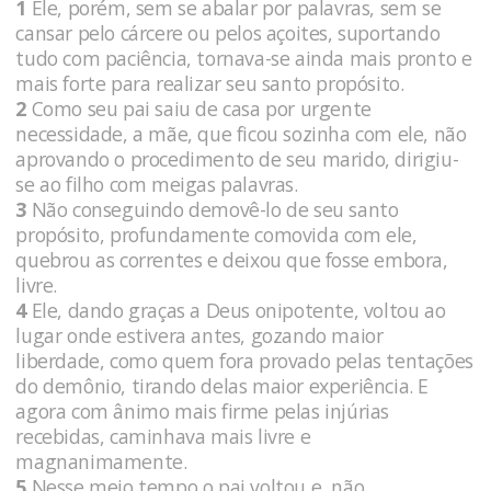
1
Ele, porém, sem se abalar por palavras, sem se
cansar pelo cárcere ou pelos açoites, suportando
tudo com paciência, tornava-se ainda mais pronto e
mais forte para realizar seu santo propósito.
2
Como seu pai saiu de casa por urgente
necessidade, a mãe, que ficou sozinha com ele, não
aprovando o procedimento de seu marido, dirigiu-
se ao filho com meigas palavras.
3
Não conseguindo demovê-lo de seu santo
propósito, profundamente comovida com ele,
quebrou as correntes e deixou que fosse embora,
livre.
4
Ele, dando graças a Deus onipotente, voltou ao
lugar onde estivera antes, gozando maior
liberdade, como quem fora provado pelas tentações
do demônio, tirando delas maior experiência. E
agora com ânimo mais firme pelas injúrias
recebidas, caminhava mais livre e
magnanimamente.
5
Nesse meio tempo o pai voltou e, não