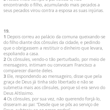
encontrando o filho, acumulando mais pecados a
seus pecados virou contra a esposa as suas injúrias.
19.
1
Depois correu ao palácio da comuna queixando-se
do filho diante dos cônsules da cidade, e pedindo
que o obrigassem a restituir o dinheiro que levara,
espoliando a casa.
2
Os cônsules, vendo-o tão perturbado, por meio de
mensageiro, intimam ou convocam Francisco a
comparecer diante deles.
3
Ele, respondendo ao mensageiro, disse que pela
graça de Deus já tinha sido libertado e não se
submetia mais aos cônsules, porque só era servo do
Deus Altíssimo.
4
Os cônsules, por sua vez, não querendo forçá-lo,
disseram ao pai: “Desde que se pôs ao serviço de