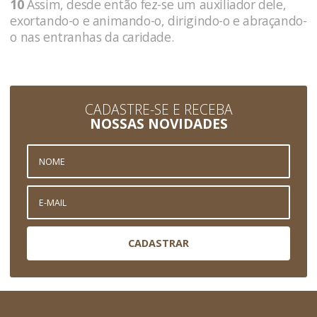
10
Assim, desde então fez-se um auxiliador dele,
exortando-o e animando-o, dirigindo-o e abraçando-
o nas entranhas da caridade.
CADASTRE-SE E RECEBA
NOSSAS NOVIDADES
CADASTRAR