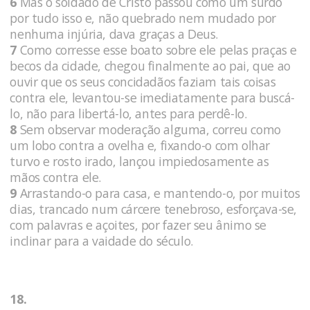
6
Mas o soldado de Cristo passou como um surdo
por tudo isso e, não quebrado nem mudado por
nenhuma injúria, dava graças a Deus.
7
Como corresse esse boato sobre ele pelas praças e
becos da cidade, chegou finalmente ao pai, que ao
ouvir que os seus concidadãos faziam tais coisas
contra ele, levantou-se imediatamente para buscá-
lo, não para libertá-lo, antes para perdê-lo.
8
Sem observar moderação alguma, correu como
um lobo contra a ovelha e, fixando-o com olhar
turvo e rosto irado, lançou impiedosamente as
mãos contra ele.
9
Arrastando-o para casa, e mantendo-o, por muitos
dias, trancado num cárcere tenebroso, esforçava-se,
com palavras e açoites, por fazer seu ânimo se
inclinar para a vaidade do século.
18.