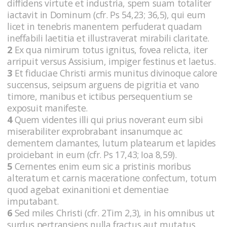
diffidens virtute et industria, spem suam totaliter
iactavit in Dominum (cfr. Ps 54,23; 36,5), qui eum
licet in tenebris manentem perfuderat quadam
ineffabili laetitia et illustraverat mirabili claritate.
2
Ex qua nimirum totus ignitus, fovea relicta, iter
arripuit versus Assisium, impiger festinus et laetus.
3
Et fiduciae Christi armis munitus divinoque calore
succensus, seipsum arguens de pigritia et vano
timore, manibus et ictibus persequentium se
exposuit manifeste.
4
Quem videntes illi qui prius noverant eum sibi
miserabiliter exprobrabant insanumque ac
dementem clamantes, lutum platearum et lapides
proiciebant in eum (cfr. Ps 17,43; Ioa 8,59).
5
Cernentes enim eum sic a pristinis moribus
alteratum et carnis maceratione confectum, totum
quod agebat exinanitioni et dementiae
imputabant.
6
Sed miles Christi (cfr. 2Tim 2,3), in his omnibus ut
surdus pertransiens nulla fractus aut mutatus