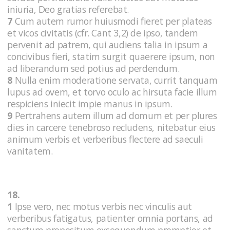
iniuria, Deo gratias referebat.
7
Cum autem rumor huiusmodi fieret per plateas
et vicos civitatis (cfr. Cant 3,2) de ipso, tandem
pervenit ad patrem, qui audiens talia in ipsum a
concivibus fieri, statim surgit quaerere ipsum, non
ad liberandum sed potius ad perdendum.
8
Nulla enim moderatione servata, currit tanquam
lupus ad ovem, et torvo oculo ac hirsuta facie illum
respiciens iniecit impie manus in ipsum.
9
Pertrahens autem illum ad domum et per plures
dies in carcere tenebroso recludens, nitebatur eius
animum verbis et verberibus flectere ad saeculi
vanitatem.
18.
1
Ipse vero, nec motus verbis nec vinculis aut
verberibus fatigatus, patienter omnia portans, ad
sanctum propositum exsequendum promptior et