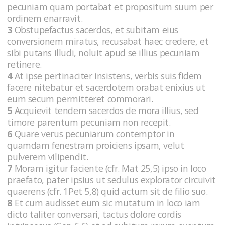
pecuniam quam portabat et propositum suum per
ordinem enarravit.
3
Obstupefactus sacerdos, et subitam eius
conversionem miratus, recusabat haec credere, et
sibi putans illudi, noluit apud se illius pecuniam
retinere.
4
At ipse pertinaciter insistens, verbis suis fidem
facere nitebatur et sacerdotem orabat enixius ut
eum secum permitteret commorari.
5
Acquievit tendem sacerdos de mora illius, sed
timore parentum pecuniam non recepit.
6
Quare verus pecuniarum contemptor in
quamdam fenestram proiciens ipsam, velut
pulverem vilipendit.
7
Moram igitur faciente (cfr. Mat 25,5) ipso in loco
praefato, pater ipsius ut sedulus explorator circuivit
quaerens (cfr. 1Pet 5,8) quid actum sit de filio suo.
8
Et cum audisset eum sic mutatum in loco iam
dicto taliter conversari, tactus dolore cordis