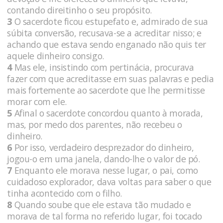
contando direitinho o seu propósito.
3
O sacerdote ficou estupefato e, admirado de sua
súbita conversão, recusava-se a acreditar nisso; e
achando que estava sendo enganado não quis ter
aquele dinheiro consigo.
4
Mas ele, insistindo com pertinácia, procurava
fazer com que acreditasse em suas palavras e pedia
mais fortemente ao sacerdote que lhe permitisse
morar com ele.
5
Afinal o sacerdote concordou quanto à morada,
mas, por medo dos parentes, não recebeu o
dinheiro.
6
Por isso, verdadeiro desprezador do dinheiro,
jogou-o em uma janela, dando-lhe o valor de pó.
7
Enquanto ele morava nesse lugar, o pai, como
cuidadoso explorador, dava voltas para saber o que
tinha acontecido com o filho.
8
Quando soube que ele estava tão mudado e
morava de tal forma no referido lugar, foi tocado