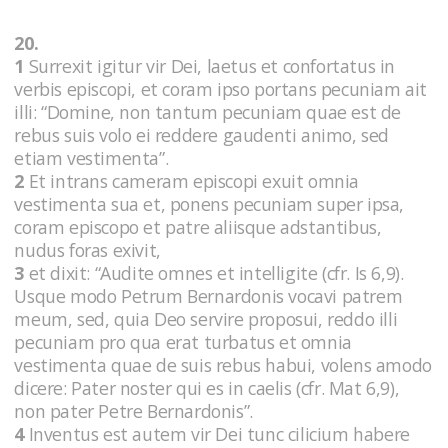
20.
1
Surrexit igitur vir Dei, laetus et confortatus in
verbis episcopi, et coram ipso portans pecuniam ait
illi: “Domine, non tantum pecuniam quae est de
rebus suis volo ei reddere gaudenti animo, sed
etiam vestimenta”.
2
Et intrans cameram episcopi exuit omnia
vestimenta sua et, ponens pecuniam super ipsa,
coram episcopo et patre aliisque adstantibus,
nudus foras exivit,
3
et dixit: “Audite omnes et intelligite (cfr. Is 6,9).
Usque modo Petrum Bernardonis vocavi patrem
meum, sed, quia Deo servire proposui, reddo illi
pecuniam pro qua erat turbatus et omnia
vestimenta quae de suis rebus habui, volens amodo
dicere: Pater noster qui es in caelis (cfr. Mat 6,9),
non pater Petre Bernardonis”.
4
Inventus est autem vir Dei tunc cilicium habere