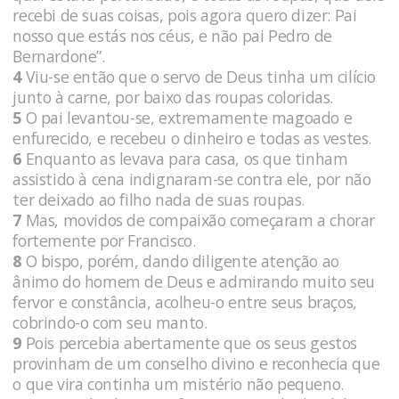
recebi de suas coisas, pois agora quero dizer: Pai
nosso que estás nos céus, e não pai Pedro de
Bernardone”.
4
Viu-se então que o servo de Deus tinha um cilício
junto à carne, por baixo das roupas coloridas.
5
O pai levantou-se, extremamente magoado e
enfurecido, e recebeu o dinheiro e todas as vestes.
6
Enquanto as levava para casa, os que tinham
assistido à cena indignaram-se contra ele, por não
ter deixado ao filho nada de suas roupas.
7
Mas, movidos de compaixão começaram a chorar
fortemente por Francisco.
8
O bispo, porém, dando diligente atenção ao
ânimo do homem de Deus e admirando muito seu
fervor e constância, acolheu-o entre seus braços,
cobrindo-o com seu manto.
9
Pois percebia abertamente que os seus gestos
provinham de um conselho divino e reconhecia que
o que vira continha um mistério não pequeno.