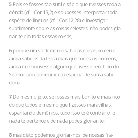
5
Pois se fosses tão sutil e sábio que ti­vesses toda a
ciência (cf. 1Cor 13,2) e soubesses interpretar toda
espécie de lín­guas (cf. 1Cor 12,28) e investigar
subtilmente sobre as coi­sas celestes, não podes glo­
riar-te em todas essas coisas;
6
porque um só demônio sabia as coi­sas do céu e
ainda sabe as da terra mais que to­dos os homens,
ainda que hou­vesse algum que tivesse recebido do
Senhor um conheci­mento especial de suma sabe­
doria.
7
Do mesmo jeito, se fosses mais bonito e mais rico
do que todos e mesmo que fizesses maravilhas,
espantando demônios, tudo isso te é contrá­rio, e
nada te pertence e de nada podes gloriar-te;
8
mas disto podemos gloriar-nos: de nossas fra­