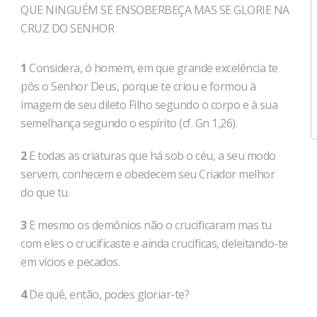
QUE NINGUÉM SE ENSOBERBEÇA MAS SE GLORIE NA
CRUZ DO SENHOR
1
Considera, ó homem, em que grande excelência te
pôs o Senhor Deus, porque te criou e formou à
imagem de seu dileto Filho segundo o corpo e à sua
semelhança segundo o espírito (cf. Gn 1,26).
2
E todas as criaturas que há sob o céu, a seu modo
servem, conhe­cem e obe­decem seu Criador melhor
do que tu.
3
E mesmo os demônios não o crucifi­caram mas tu
com eles o crucificaste e ainda crucificas, deleitando-te
em vícios e pecados.
4
De quê, então, podes gloriar-te?