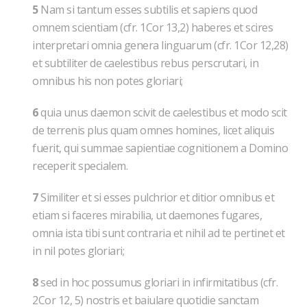
5
Nam si tantum esses subtilis et sapiens quod
omnem scientiam (cfr. 1Cor 13,2) haberes et scires
interpretari omnia genera linguarum (cfr. 1Cor 12,28)
et subtiliter de caelestibus rebus perscrutari, in
omnibus his non potes gloriari;
6
quia unus daemon scivit de caelestibus et modo scit
de terrenis plus quam omnes homines, licet aliquis
fuerit, qui summae sapientiae cognitionem a Domino
receperit specialem.
7
Similiter et si esses pulchrior et ditior omnibus et
etiam si faceres mirabilia, ut daemones fugares,
omnia ista tibi sunt contraria et nihil ad te pertinet et
in nil potes gloriari;
8
sed in hoc possumus gloriari in infirmitatibus (cfr.
2Cor 12, 5) nostris et baiulare quotidie sanctam