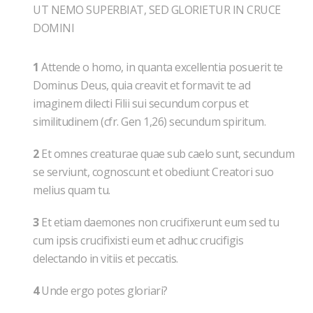
UT NEMO SUPERBIAT, SED GLORIETUR IN CRUCE
DOMINI
1
Attende o homo, in quanta excellentia posuerit te
Dominus Deus, quia creavit et formavit te ad
imaginem dilecti Filii sui secundum corpus et
similitudinem (cfr. Gen 1,26) secundum spiritum.
2
Et omnes creaturae quae sub caelo sunt, secundum
se serviunt, cognoscunt et obediunt Creatori suo
melius quam tu.
3
Et etiam daemones non crucifixerunt eum sed tu
cum ipsis crucifixisti eum et adhuc crucifigis
delectando in vitiis et peccatis.
4
Unde ergo potes gloriari?