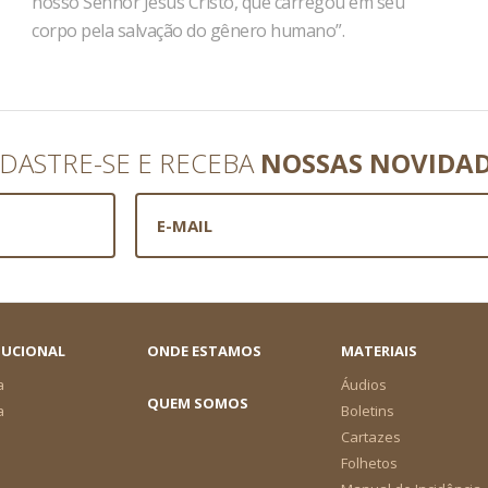
nosso Senhor Jesus Cristo, que carregou em seu
corpo pela salvação do gênero humano”.
DASTRE-SE E RECEBA
NOSSAS NOVIDA
TUCIONAL
ONDE ESTAMOS
MATERIAIS
a
Áudios
QUEM SOMOS
a
Boletins
Cartazes
Folhetos