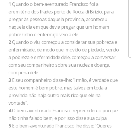
1
Quando o bem-aventurado Francisco foi a
eremitério dos frades perto de Rocca di Brizio, para
pregar às pessoas daquela província, aconteceu
naquele dia em que devia pregar que um homem
pobrezinho e enfermiço veio a ele.
2
Quando o viu, começou a considerar sua pobreza e
enfermidade, de modo que, movido de piedade, vendo
a pobreza e enfermidade dele, começou a conversar
com seu companheiro sobre sua nudez e doença,
com pena dele.
3
E seu companheiro disse-lhe: “Irmão, é verdade que
este homem é bem pobre, mas talvez em toda a
província não haja outro mais rico que ele na
vontade”.
4
O bem-aventurado Francisco repreendeu-o porque
não tinha falado bem, e por isso disse sua culpa.
5
E o bem-aventurado Francisco lhe disse: “Queres