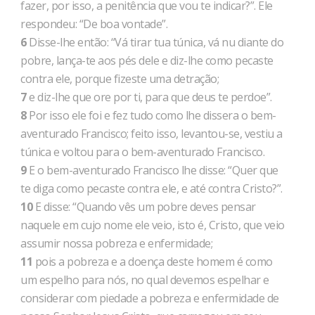
fazer, por isso, a penitência que vou te indicar?”. Ele
respondeu: “De boa vontade”.
6
Disse-lhe então: “Vá tirar tua túnica, vá nu diante do
pobre, lança-te aos pés dele e diz-lhe como pecaste
contra ele, porque fizeste uma detração;
7
e diz-lhe que ore por ti, para que deus te perdoe”.
8
Por isso ele foi e fez tudo como lhe dissera o bem-
aventurado Francisco; feito isso, levantou-se, vestiu a
túnica e voltou para o bem-aventurado Francisco.
9
E o bem-aventurado Francisco lhe disse: “Quer que
te diga como pecaste contra ele, e até contra Cristo?”.
10
E disse: “Quando vês um pobre deves pensar
naquele em cujo nome ele veio, isto é, Cristo, que veio
assumir nossa pobreza e enfermidade;
11
pois a pobreza e a doença deste homem é como
um espelho para nós, no qual devemos espelhar e
considerar com piedade a pobreza e enfermidade de