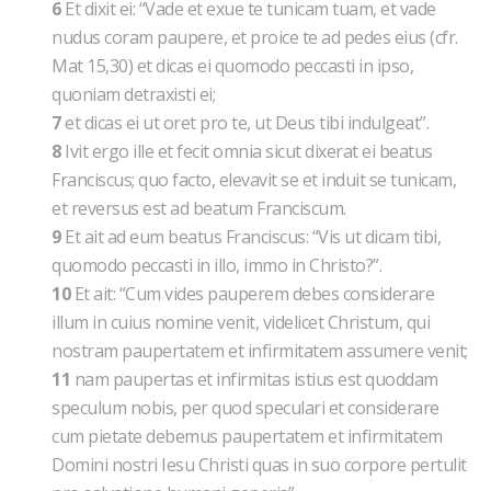
6
Et dixit ei: “Vade et exue te tunicam tuam, et vade
nudus coram paupere, et proice te ad pedes eius (cfr.
Mat 15,30) et dicas ei quomodo peccasti in ipso,
quoniam detraxisti ei;
7
et dicas ei ut oret pro te, ut Deus tibi indulgeat”.
8
Ivit ergo ille et fecit omnia sicut dixerat ei beatus
Franciscus; quo facto, elevavit se et induit se tunicam,
et reversus est ad beatum Franciscum.
9
Et ait ad eum beatus Franciscus: “Vis ut dicam tibi,
quomodo peccasti in illo, immo in Christo?”.
10
Et ait: “Cum vides pauperem debes considerare
illum in cuius nomine venit, videlicet Christum, qui
nostram paupertatem et infirmitatem assumere venit;
11
nam paupertas et infirmitas istius est quoddam
speculum nobis, per quod speculari et considerare
cum pietate debemus paupertatem et infirmitatem
Domini nostri Iesu Christi quas in suo corpore pertulit