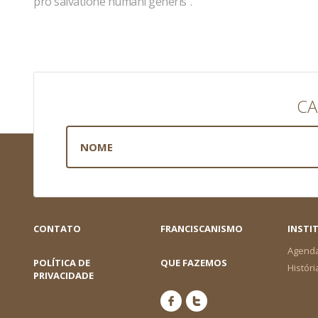
pro salvatione humani generis”.
CA
CONTATO
FRANCISCANISMO
INSTI
Agend
POLÍTICA DE
QUE FAZEMOS
Históri
PRIVACIDADE