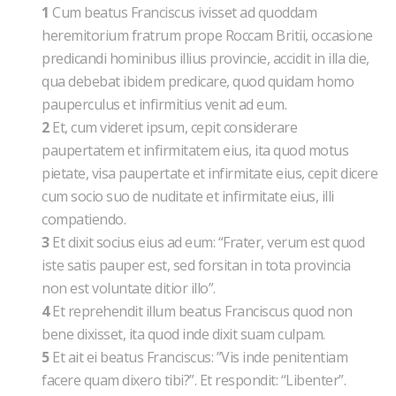
1
Cum beatus Franciscus ivisset ad quoddam
heremitorium fratrum prope Roccam Britii, occasione
predicandi hominibus illius provincie, accidit in illa die,
qua debebat ibidem predicare, quod quidam homo
pauperculus et infirmitius venit ad eum.
2
Et, cum videret ipsum, cepit considerare
paupertatem et infirmitatem eius, ita quod motus
pietate, visa paupertate et infirmitate eius, cepit dicere
cum socio suo de nuditate et infirmitate eius, illi
compatiendo.
3
Et dixit socius eius ad eum: “Frater, verum est quod
iste satis pauper est, sed forsitan in tota provincia
non est voluntate ditior illo”.
4
Et reprehendit illum beatus Franciscus quod non
bene dixisset, ita quod inde dixit suam culpam.
5
Et ait ei beatus Franciscus: ”Vis inde penitentiam
facere quam dixero tibi?”. Et respondit: “Libenter”.