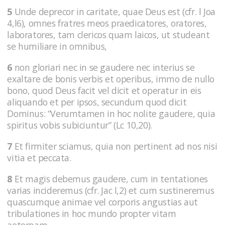
5
Unde deprecor in caritate, quae Deus est (cfr. l Joa
4,l6), omnes fratres meos praedicatores, oratores,
laboratores, tam clericos quam laicos, ut studeant
se humiliare in omnibus,
6
non gloriari nec in se gaudere nec interius se
exaltare de bonis verbis et operibus, immo de nullo
bono, quod Deus facit vel dicit et operatur in eis
aliquando et per ipsos, secundum quod dicit
Dominus: “Verumtamen in hoc nolite gaudere, quia
spiritus vobis subiciuntur” (Lc 10,20).
7
Et firmiter sciamus, quia non pertinent ad nos nisi
vitia et peccata.
8
Et magis debemus gaudere, cum in tentationes
varias incideremus (cfr. Jac l,2) et cum sustineremus
quascumque animae vel corporis angustias aut
tribulationes in hoc mundo propter vitam