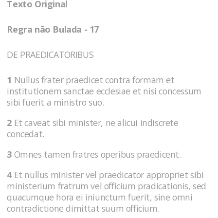
Texto Original
Regra não Bulada - 17
DE PRAEDICATORIBUS
1
Nullus frater praedicet contra formam et
institutionem sanctae ecclesiae et nisi concessum
sibi fuerit a ministro suo.
2
Et caveat sibi minister, ne alicui indiscrete
concedat.
3
Omnes tamen fratres operibus praedicent.
4
Et nullus minister vel praedicator appropriet sibi
ministerium fratrum vel officium pradicationis, sed
quacumque hora ei iniunctum fuerit, sine omni
contradictione dimittat suum officium.