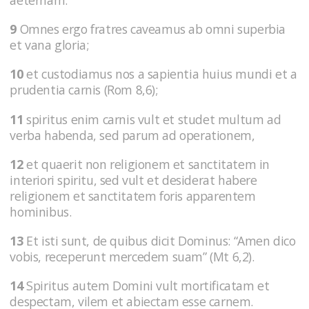
aeternam.
9
Omnes ergo fratres caveamus ab omni superbia
et vana gloria;
10
et custodiamus nos a sapientia huius mundi et a
prudentia carnis (Rom 8,6);
11
spiritus enim carnis vult et studet multum ad
verba habenda, sed parum ad operationem,
12
et quaerit non religionem et sanctitatem in
interiori spiritu, sed vult et desiderat habere
religionem et sanctitatem foris apparentem
hominibus.
13
Et isti sunt, de quibus dicit Dominus: “Amen dico
vobis, receperunt mercedem suam” (Mt 6,2).
14
Spiritus autem Domini vult mortificatam et
despectam, vilem et abiectam esse carnem.