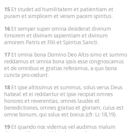
15
Et studet ad humilitatem et patientiam et
puram et simplicem et veram pacem spiritus.
16
Et semper super omnia desiderat divinum
timorem et divinam sapientiam et divinum
amorem Patris et Filii et Spiritus Sancti.
17
Et omnia bona Domino Deo Altis-simo et summo
reddamus et omnia bona ipsis esse congnoscamus
et de omnibus ei gratias referamus, a quo bona
cuncta pro-cedunt.
18
Et ipse altissimus et summus, solus verus Deus
habeat et ei reddantur et ipse recipiat omnes
honores et reverentias, omnes laudes et
benedictiones, omnes gratias et gloriam, cuius est
omne bonum, qui solus est bonus (cfr. Lc 18,19).
19
Et quando nos videmus vel audimus malum