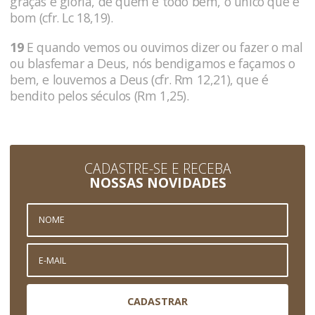
graças e glória, de quem é todo bem, o único que é
bom (cfr. Lc 18,19).
19
E quando vemos ou ouvimos dizer ou fazer o mal
ou blasfemar a Deus, nós bendigamos e façamos o
bem, e louvemos a Deus (cfr. Rm 12,21), que é
bendito pelos séculos (Rm 1,25).
CADASTRE-SE E RECEBA
NOSSAS NOVIDADES
CADASTRAR