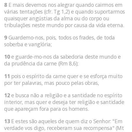
8
E mais devemos nos alegrar quando cairmos em
várias tentações (cfr. Tg 1,2) e quando suportarmos
quaisquer angústias da alma ou do corpo ou
tribulações neste mundo por causa da vida eterna.
9
Guardemo-nos, pois, todos os frades, de toda
soberba e vanglória;
10
e guarde-mo-nos da sabedoria deste mundo e
da prudência da carne (Rm 8,6);
11
pois o espírito da carne quer e se esforça muito
por ter palavras, mas pouco pelas obras,
12
e busca não a religião e a santidade no espírito
interior, mas quer e deseja ter religião e santidade
que apareçam fora para os homens.
13
E estes são aqueles de quem diz o Senhor: "Em
verdade vos digo, receberam sua recompensa" (Mt