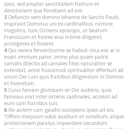
ipsis, sed propter sanctitatem fratrum et
devotionem qua fervebant ad eos.
3
Defuncto vero domino Iohanne de Sancto Paulo,
inspiravit Dominus uni ex cardinalibus, nomine
Hugolino, tunc Ostiensi episcopo, ut beatum
Franciscum et fratres eius intime diligeret,
protegeres et foveret.
4
Qui revera ferventissime se habuit circa eos ac si
esset omnium pater, immo plus quam patris
carnalis dilectio ad carnales filios naturaliter se
extendat, amor huiusmodi spiritualiter efferbuit ad
virum Dei cum quis fratribus diligendum in Domino
et fovendum.
5
Cuius famam gloriosam vir Dei audiens, quia
famosus erat inter ceteros cardinales, accessit ad
eum cum fratribus suis.
6
Ille autem cum gaudio suscipiens ipsos ait eis:
“Offero meipsum vobis auxilium et consilium, atque
protectionem paratus impendere secundum