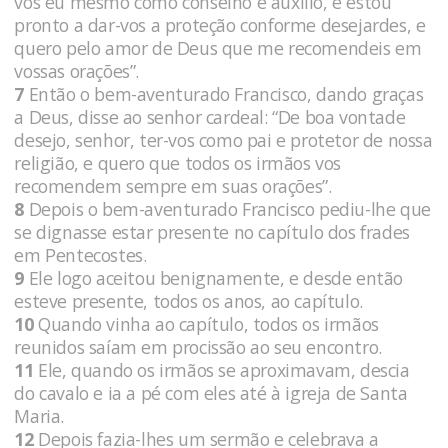
vos eu mesmo como conselho e auxílio, e estou
pronto a dar-vos a proteção conforme desejardes, e
quero pelo amor de Deus que me recomendeis em
vossas orações”.
7
Então o bem-aventurado Francisco, dando graças
a Deus, disse ao senhor cardeal: “De boa vontade
desejo, senhor, ter-vos como pai e protetor de nossa
religião, e quero que todos os irmãos vos
recomendem sempre em suas orações”.
8
Depois o bem-aventurado Francisco pediu-lhe que
se dignasse estar presente no capítulo dos frades
em Pentecostes.
9
Ele logo aceitou benignamente, e desde então
esteve presente, todos os anos, ao capítulo.
10
Quando vinha ao capítulo, todos os irmãos
reunidos saíam em procissão ao seu encontro.
11
Ele, quando os irmãos se aproximavam, descia
do cavalo e ia a pé com eles até à igreja de Santa
Maria.
12
Depois fazia-lhes um sermão e celebrava a