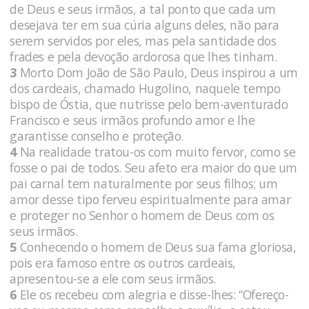
de Deus e seus irmãos, a tal ponto que cada um
desejava ter em sua cúria alguns deles, não para
serem servidos por eles, mas pela santidade dos
frades e pela devoção ardorosa que lhes tinham.
3
Morto Dom João de São Paulo, Deus inspirou a um
dos cardeais, chamado Hugolino, naquele tempo
bispo de Óstia, que nutrisse pelo bem-aventurado
Francisco e seus irmãos profundo amor e lhe
garantisse conselho e proteção.
4
Na realidade tratou-os com muito fervor, como se
fosse o pai de todos. Seu afeto era maior do que um
pai carnal tem naturalmente por seus filhos; um
amor desse tipo ferveu espiritualmente para amar
e proteger no Senhor o homem de Deus com os
seus irmãos.
5
Conhecendo o homem de Deus sua fama gloriosa,
pois era famoso entre os outros cardeais,
apresentou-se a ele com seus irmãos.
6
Ele os recebeu com alegria e disse-lhes: “Ofereço-