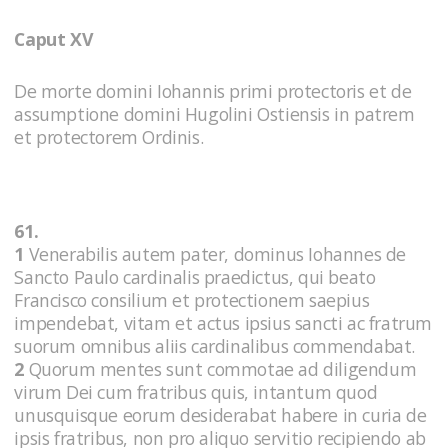
Caput XV
De morte domini Iohannis primi protectoris et de
assumptione domini Hugolini Ostiensis in patrem
et protectorem Ordinis.
61.
1
Venerabilis autem pater, dominus Iohannes de
Sancto Paulo cardinalis praedictus, qui beato
Francisco consilium et protectionem saepius
impendebat, vitam et actus ipsius sancti ac fratrum
suorum omnibus aliis cardinalibus commendabat.
2
Quorum mentes sunt commotae ad diligendum
virum Dei cum fratribus quis, intantum quod
unusquisque eorum desiderabat habere in curia de
ipsis fratribus, non pro aliquo servitio recipiendo ab