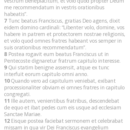
vestrum beneplacitum, et volo quod propter Deum
me recommendatum in vestris orationibus
habeatis”.
7
Tunc beatus Franciscus, gratias Deo agens, dixit
eidem domino cardinali: “Libenter volo, domine, vos
habere in patrem et protectorem nostrae religionis,
et volo quod omnes fratres habeant vos semper in
suis orationibus recommendatum”.
8
Postea rogavit eum beatus Franciscus ut in
Pentecoste dignaretur fratrum capitulo interesse.
9
Qui statim benigne assensit, atque ex tunc
interfuit eorum capitulo omni anno.
10
Quando vero ad capitulum veniebat, exibant
processionaliter obviam ei omnes fratres in capitulo
congregati.
11
Ille autem, venientibus fratribus, descendebat
de equo et ibat pedes cum eis usque ad ecclesiam
Sanctae Mariae.
12
Eisque postea faciebat sermonem et celebrabat
missam in qua vir Dei Franciscus evangelium