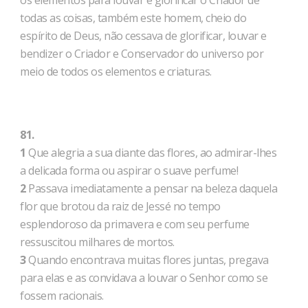
os elementos para louvar e glorificar o Criador de
todas as coisas, também este homem, cheio do
espírito de Deus, não cessava de glorificar, louvar e
bendizer o Criador e Conservador do universo por
meio de todos os elementos e criaturas.
81.
1
Que alegria a sua diante das flores, ao admirar-lhes
a delicada forma ou aspirar o suave perfume!
2
Passava imediatamente a pensar na beleza daquela
flor que brotou da raiz de Jessé no tempo
esplendoroso da primavera e com seu perfume
ressuscitou milhares de mortos.
3
Quando encontrava muitas flores juntas, pregava
para elas e as convidava a louvar o Senhor como se
fossem racionais.