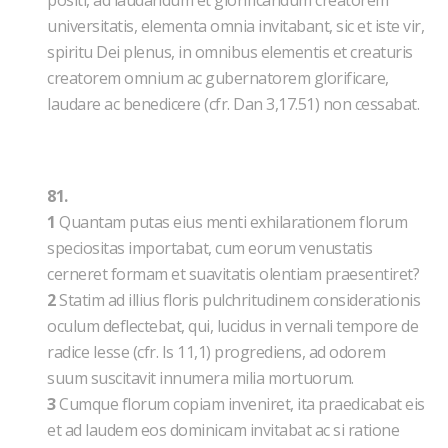
positi, ad laudandum et glorificandum creatorem
universitatis, elementa omnia invitabant, sic et iste vir,
spiritu Dei plenus, in omnibus elementis et creaturis
creatorem omnium ac gubernatorem glorificare,
laudare ac benedicere (cfr. Dan 3,17.51) non cessabat.
81.
1
Quantam putas eius menti exhilarationem florum
speciositas importabat, cum eorum venustatis
cerneret formam et suavitatis olentiam praesentiret?
2
Statim ad illius floris pulchritudinem considerationis
oculum deflectebat, qui, lucidus in vernali tempore de
radice Iesse (cfr. Is 11,1) progrediens, ad odorem
suum suscitavit innumera milia mortuorum.
3
Cumque florum copiam inveniret, ita praedicabat eis
et ad laudem eos dominicam invitabat ac si ratione