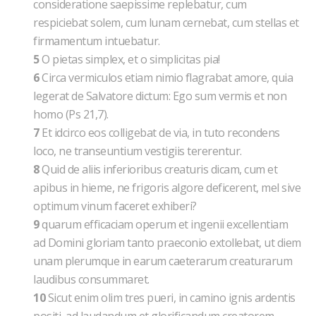
consideratione saepissime replebatur, cum
respiciebat solem, cum lunam cernebat, cum stellas et
firmamentum intuebatur.
5
O pietas simplex, et o simplicitas pia!
6
Circa vermiculos etiam nimio flagrabat amore, quia
legerat de Salvatore dictum: Ego sum vermis et non
homo (Ps 21,7).
7
Et idcirco eos colligebat de via, in tuto recondens
loco, ne transeuntium vestigiis tererentur.
8
Quid de aliis inferioribus creaturis dicam, cum et
apibus in hieme, ne frigoris algore deficerent, mel sive
optimum vinum faceret exhiberi?
9
quarum efficaciam operum et ingenii excellentiam
ad Domini gloriam tanto praeconio extollebat, ut diem
unam plerumque in earum caeterarum creaturarum
laudibus consummaret.
10
Sicut enim olim tres pueri, in camino ignis ardentis