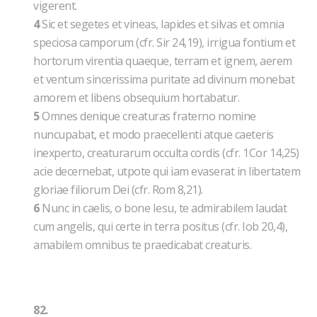
vigerent.
4
Sic et segetes et vineas, lapides et silvas et omnia
speciosa camporum (cfr. Sir 24,19), irrigua fontium et
hortorum virentia quaeque, terram et ignem, aerem
et ventum sincerissima puritate ad divinum monebat
amorem et libens obsequium hortabatur.
5
Omnes denique creaturas fraterno nomine
nuncupabat, et modo praecellenti atque caeteris
inexperto, creaturarum occulta cordis (cfr. 1Cor 14,25)
acie decernebat, utpote qui iam evaserat in libertatem
gloriae filiorum Dei (cfr. Rom 8,21).
6
Nunc in caelis, o bone Iesu, te admirabilem laudat
cum angelis, qui certe in terra positus (cfr. Iob 20,4),
amabilem omnibus te praedicabat creaturis.
82.