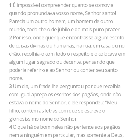
1
É impossível compreender quanto se comovia
quando pronunciava vosso nome, Senhor santo!
Parecia um outro homem, um homem de outro
mundo, todo cheio de júbilo e do mais puro prazer.
2
Por isso, onde quer que encontrasse algum escrito,
de coisas divinas ou humanas, na rua, em casa ou no
chão, recolhia-o com todo o respeito e o colocava em
algum lugar sagrado ou decente, pensando que
poderia referir-se ao Senhor ou conter seu santo
nome.
3
Um dia, um frade lhe perguntou por que recolhia
com igual apreço os escritos dos pagãos, onde não
estava o nome do Senhor, e ele respondeu: “Meu
filho, contêm as letras com que se escreve o
gloriosíssimo nome do Senhor.
4
O que há de bom neles não pertence aos pagãos
nem a ninguém em particular, mas somente a Deus,