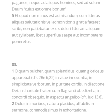
paganos, neque ad aliquos homines, sed ad solum
Deum, ‘cuius est omne bonum’.
5
Et quod non minus est admirandum, cum litteras
aliquas salutationis vel admonitionis gratia faceret
scribi, non patiebatur ex eis deleri litteram aliquam
aut syllabam, licet superflua saepe aut incompetens
poneretur.
83.
1
O quam pulcher, quam splendidus, quam gloriosus
apparebat (cfr. 2Re 6,22) in vitae innocentia, in
simplicitate verborum, in puritate cordis, in dilectione
Dei, in charitate fraterna, in flagranti obedientia, in
concordi obsequio, in aspectu angelico (cfr. Iud 13.6).
2
Dulcis in moribus, natura placidus, affabilis in
sermone, commodissimus in exhortatione,