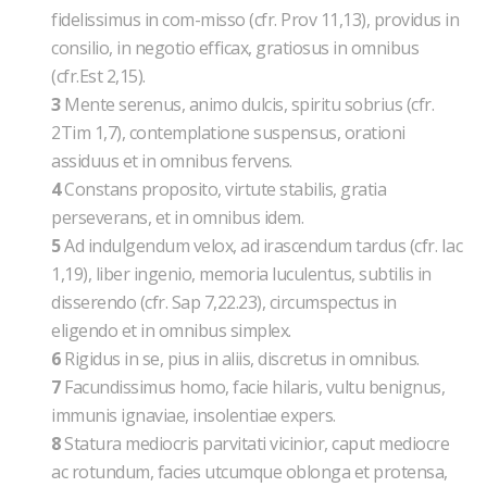
fidelissimus in com-misso (cfr. Prov 11,13), providus in
consilio, in negotio efficax, gratiosus in omnibus
(cfr.Est 2,15).
3
Mente serenus, animo dulcis, spiritu sobrius (cfr.
2Tim 1,7), contemplatione suspensus, orationi
assiduus et in omnibus fervens.
4
Constans proposito, virtute stabilis, gratia
perseverans, et in omnibus idem.
5
Ad indulgendum velox, ad irascendum tardus (cfr. Iac
1,19), liber ingenio, memoria luculentus, subtilis in
disserendo (cfr. Sap 7,22.23), circumspectus in
eligendo et in omnibus simplex.
6
Rigidus in se, pius in aliis, discretus in omnibus.
7
Facundissimus homo, facie hilaris, vultu benignus,
immunis ignaviae, insolentiae expers.
8
Statura mediocris parvitati vicinior, caput mediocre
ac rotundum, facies utcumque oblonga et protensa,