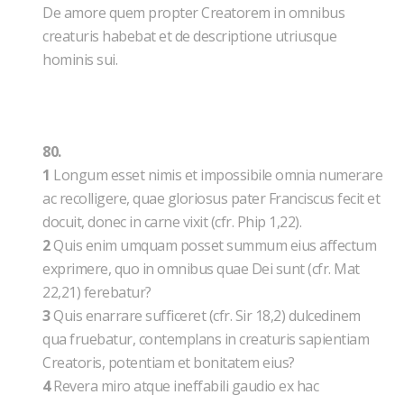
De amore quem propter Creatorem in omnibus
creaturis habebat et de descriptione utriusque
hominis sui.
80.
1
Longum esset nimis et impossibile omnia numerare
ac recolligere, quae gloriosus pater Franciscus fecit et
docuit, donec in carne vixit (cfr. Phip 1,22).
2
Quis enim umquam posset summum eius affectum
exprimere, quo in omnibus quae Dei sunt (cfr. Mat
22,21) ferebatur?
3
Quis enarrare sufficeret (cfr. Sir 18,2) dulcedinem
qua fruebatur, contemplans in creaturis sapientiam
Creatoris, potentiam et bonitatem eius?
4
Revera miro atque ineffabili gaudio ex hac