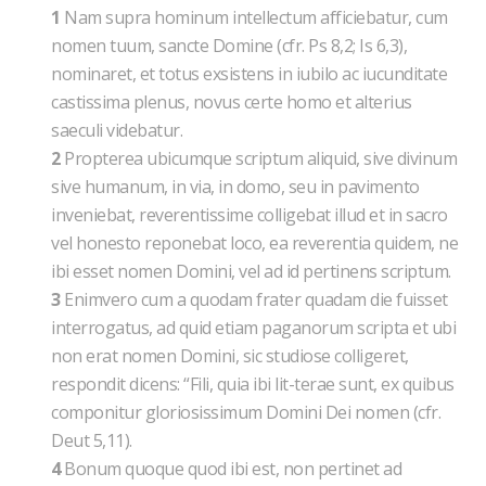
1
Nam supra hominum intellectum afficiebatur, cum
nomen tuum, sancte Domine (cfr. Ps 8,2; Is 6,3),
nominaret, et totus exsistens in iubilo ac iucunditate
castissima plenus, novus certe homo et alterius
saeculi videbatur.
2
Propterea ubicumque scriptum aliquid, sive divinum
sive humanum, in via, in domo, seu in pavimento
inveniebat, reverentissime colligebat illud et in sacro
vel honesto reponebat loco, ea reverentia quidem, ne
ibi esset nomen Domini, vel ad id pertinens scriptum.
3
Enimvero cum a quodam frater quadam die fuisset
interrogatus, ad quid etiam paganorum scripta et ubi
non erat nomen Domini, sic studiose colligeret,
respondit dicens: “Fili, quia ibi lit-terae sunt, ex quibus
componitur gloriosissimum Domini Dei nomen (cfr.
Deut 5,11).
4
Bonum quoque quod ibi est, non pertinet ad