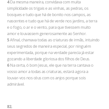
4
Da mesma maneira, convidava com muita
simplicidade os trigais e as vinhas, as pedras, os
bosques e tudo que há de bonito nos campos, as
nascentes e tudo que há de verde nos jardins, a terra
e o fogo, o ar e o vento, para que tivessem muito
amor e louvassem generosamente ao Senhor.
5
Afinal, chamava todas as criaturas de irmãs, intuindo
seus segredos de maneira especial, por ninguém
experimentada, porque na verdade parecia já estar
gozando a liberdade gloriosa dos filhos de Deus.
6
Na certa, ó bom Jesus, ele que na terra cantava o
vosso amor a todas as criaturas, estará agora a
louvar-vos nos céus com os anjos porque sois
admirável.
82.